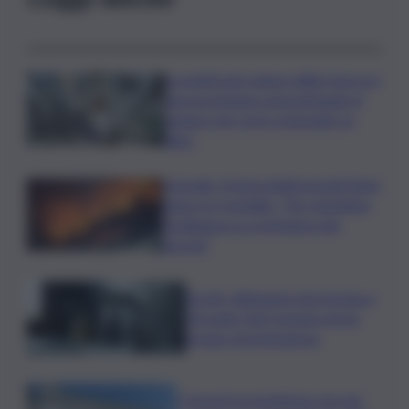
La parità nel campo della ricerca è
ancora lontana ostacoli legati al
genere per nove scienziate su
dieci
Acireale, il tema degli incendi tiene
banco in Consiglio. “Far rispettare
l’ordinanza su scerbatura dei
terreni”
Siccità, abitazioni senz’acqua a
Terrasini. Dal Comune arriva
bypass di emergenza
I Governi promettono ma non