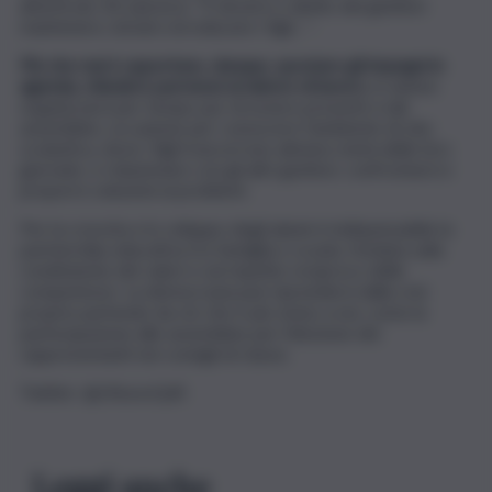
all’articolo 30 sancisce: “È dovere e diritto dei genitori
mantenere, istruire ed educare i figli…” .
Più che mai è opportuno, dunque, spostare gli impegni in
agenda, chiedere permessi al datore di lavoro
, in sintesi
organizzarsi per tempo pur di essere presenti a tali
assemblee, occasione per conoscere l’ambiente di vita
scolastica, dove i figli trascorrono almeno metà delle loro
giornate, e relazionare con gli altri genitori, confrontarsi e
proporre soluzioni ai problemi.
Per la crescita e lo sviluppo degli alunni è indispensabile la
partnership educativa tra famiglia e scuola, fondata sulla
condivisione dei valori e sul rispetto reciproco delle
competenze. La democrazia può riprendersi dalla crisi
proprio partendo da ciò che è più vicino a noi, come la
partecipazione alle assemblee per l’elezione dei
rappresentanti nei consigli di classe.
Twitter: @LRussoQdS
Leggi anche