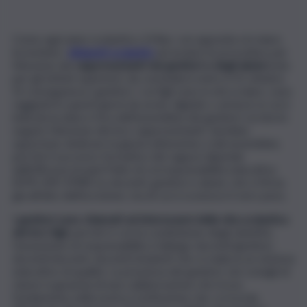
Come ogni anno scolastico, il Miur, con apposita circolare,
ha invitato i
dirigenti scolastici
ad avviare le procedure per
l’elezione dei
rappresentanti dei genitori e degli alunni
(solo
per gli istituti superiori), da concludersi entro il 31 ottobre.
Di conseguenza i genitori, i cui figli sono in età scolare, sono
raggiunti in questi giorni da avvisi, digitali o cartacei, in cui è
indicata la data e l’ora dell’assemblea dei genitori cui dovrà
seguire l’elezione dei loro rappresentanti. Sarebbe
opportuno dedicare la giusta attenzione a tali assemblee,
perché il successo formativo dei ragazzi dipende
dall’efficacia di quel Patto di corresponsabilità educativa
(DPR 249/1998) tra docenti, genitori e alunni, che si firma
già all’atto dell’iscrizione, ma di cui si sconosce il vero peso.
I genitori sono chiamati ad interessarsi della vita scolastica
dei loro figli
, perché è con la condivisione degli obiettivi,
l’assunzione di responsabilità, il dialogo docenti/genitori,
docenti/docenti, docenti/studenti che si realizza un sistema
educativo di qualità. La presenza dei genitori, nei consigli di
classe è garanzia di una collaborazione che trova
fondamento nella nostra Costituzione che, si ricorda,