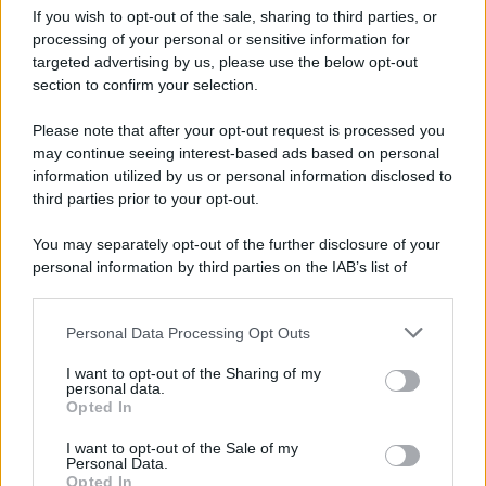
Iscriviti alla nostra Newsletter
If you wish to opt-out of the sale, sharing to third parties, or
Iscriviti alla nostra newsletter per non perdere le ultime
processing of your personal or sensitive information for
novità
targeted advertising by us, please use the below opt-out
section to confirm your selection.
Iscriviti Ora
Please note that after your opt-out request is processed you
may continue seeing interest-based ads based on personal
information utilized by us or personal information disclosed to
third parties prior to your opt-out.
You may separately opt-out of the further disclosure of your
personal information by third parties on the IAB’s list of
© 2026 | Ediservice s.r.l. 95126 Catania – Via Principe
downstream participants.
Nicola, 22 – P.IVA: 01153210875 – Cciaa Catania n.
Personal Data Processing Opt Outs
This information may also be disclosed by us to third parties
01153210875 – Quotidiano di Sicilia usufruisce dei
on the IAB’s List of Downstream Participants that may further
contributi di cui al D.lgs n. 70/2017
I want to opt-out of the Sharing of my
disclose it to other third parties.
personal data.
Opted In
I want to opt-out of the Sale of my
Personal Data.
Chi Siamo
Opted In
Fondazione Etica e Valori Marilù Tregua