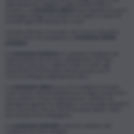
delle elezioni per eleggere i rappresentanti delle ex
Province. La
commissione Bilancio
deve esprimere il parere
sul disegno di legge che istituisce un registro a tutela dei
prodotti legati alle identità dei comuni.
Il riordino del lavoro forestale e dei Consorzi di bonifica
sono le norme che impegnano la
commissione Attività
produttive
.
In
commissione Ambiente
è in calendario l’audizione dei
rappresentanti del Governo sull’attuazione del Piano
nazionale di ripresa e resilienza Sicilia, in merito agli
investimenti in infrastrutture idriche primarie per la
sicurezza dell’approvvigionamento idrico.
La
commissione Salute
ha un ciclo di audizioni che hanno
come tema le selezioni pubbliche per la figura di operatore
socio sanitario; la tassa di ispezione per i dentisti che
detengono apparecchi radiologici e i servizi degli ospedali di
Enna, Leonforte, Nicosia, Piazza Armerina, Ribera, Patti e
San Giovanni di Dio di Agrigento.
La
commissione Antimafia
continua le audizioni sulla
condizione dei minori disagiati.