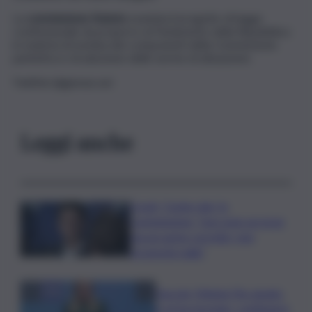
La
commissione Statuto
esamina il progetto di legge
costituzionale da proporre al Parlamento della Repubblica
in materia di nomina dei componenti della Commissione
paritetica e di adozione delle norme di attuazione.
Twittter:@gionaccari
Leggi anche
Covid, ‘Conte-day’ in
commissione: “non sono un eroe
ma un uomo corretto, non
troverete nulla”
Guccini, Meloni: l’ho amato
e mi ha formato, continuerò