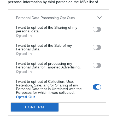
personal information by third parties on the IAB’s list of
© 2026 | Ediservice s.r.l. 95126 Catania – Via Principe
downstream participants.
Nicola, 22 – P.IVA: 01153210875 – Cciaa Catania n.
Personal Data Processing Opt Outs
This information may also be disclosed by us to third parties
01153210875 – Quotidiano di Sicilia usufruisce dei
on the IAB’s List of Downstream Participants that may further
contributi di cui al D.lgs n. 70/2017
I want to opt-out of the Sharing of my
disclose it to other third parties.
personal data.
Opted In
I want to opt-out of the Sale of my
Personal Data.
Chi Siamo
Opted In
Fondazione Etica e Valori Marilù Tregua
Fondatore Carlo Alberto Tregua
Lavora con noi
I want to opt-out of processing my
Personal Data for Targeted Advertising.
Gerenza
Opted In
I want to opt-out of Collection, Use,
Retention, Sale, and/or Sharing of my
Personal Data that Is Unrelated with the
Purposes for which it was collected.
Opted Out
Scarica l’app
CONFIRM
Privacy Policy
Preferenze Privacy