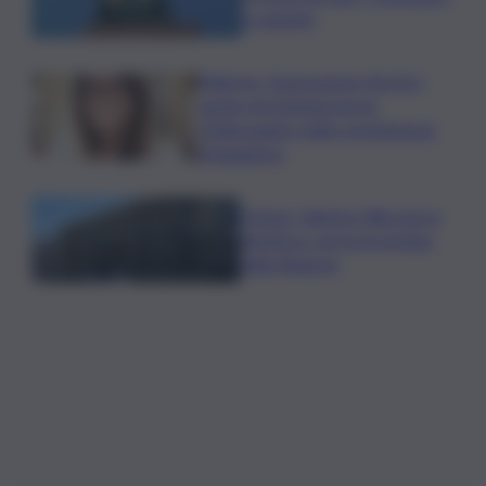
a cantarlo
Palermo, l’operazione Varchi è
anche nel Sottogoverno:
D’Alessandro nella commissione
Urbanistica
Cefpas, Sabrina Cillia nuova
direttrice: arriva la nomina
della Regione