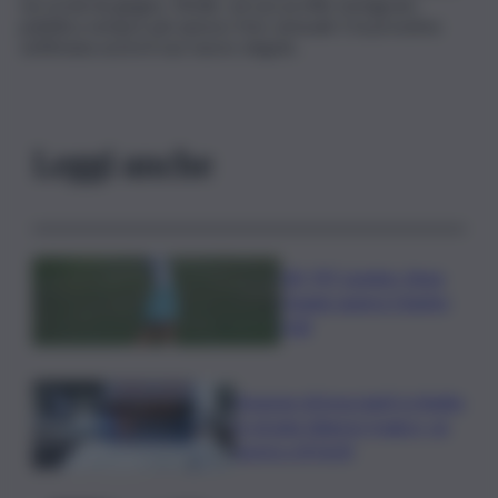
sui social da giugno. Elodie, sul suo profilo Instagram,
pubblica sempre più spesso foto sensuali. E la prossima
settimana uscirà il suo nuovo singolo.
Leggi anche
Glf, PIF London, Anna
Huang supera Charley
Hull
Furgone di braccianti si ribalta
in strada: bilancio tragico, un
morto e 8 feriti