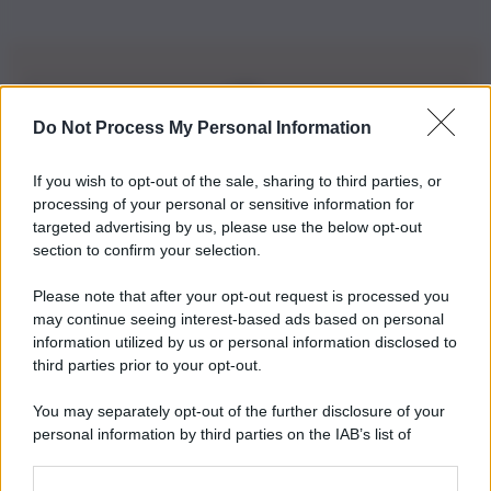
Do Not Process My Personal Information
Iscriviti alla nostra Newsletter
If you wish to opt-out of the sale, sharing to third parties, or
Iscriviti alla nostra newsletter per non perdere le ultime
processing of your personal or sensitive information for
novità
targeted advertising by us, please use the below opt-out
section to confirm your selection.
Iscriviti Ora
Please note that after your opt-out request is processed you
may continue seeing interest-based ads based on personal
information utilized by us or personal information disclosed to
third parties prior to your opt-out.
You may separately opt-out of the further disclosure of your
personal information by third parties on the IAB’s list of
© 2026 | Ediservice s.r.l. 95126 Catania – Via Principe
downstream participants.
Nicola, 22 – P.IVA: 01153210875 – Cciaa Catania n.