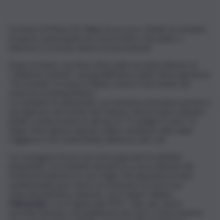
Da Amici di Maria De Filippi al successo. Elodie ha riempito
le piazze, partecipato da concorrente e da ospite a
Sanremo e ricevuto diversi riconoscimenti.
Dopo il trionfo con Myss Keta nella seconda edizione di
“Celebrity Hunted” sarà graditissima ospite del programma
“Da Grande” in onda su Raiuno stasera riservando una
sorpresa ai telespettatori.
La cantante ha annunciato con immensa emozione persino il
suo ingresso nel mondo del Cinema. Nel prossimo autunno,
infatti, cominceranno le riprese di “Ti mangio il cuore” di
Pippo Mezzapesa, ispirato al libro-inchiesta sulla mafia
foggiana e che vedrà Elodie all’interno del cast.
Un susseguirsi di successi che la giovane ha definito
inaspettati, raccontando durante la scorsa edizione del
Festival di Sanremo le sue origini. Ma dal punto di vista
sentimentale pare vivere un momento di crisi la sua
chiacchieratissima relazione con il rapper italiano
Marracash
a cui è legata dal 2019. I due, per anni in
perfetta sintonia, non pubblicano più foto e storie insieme