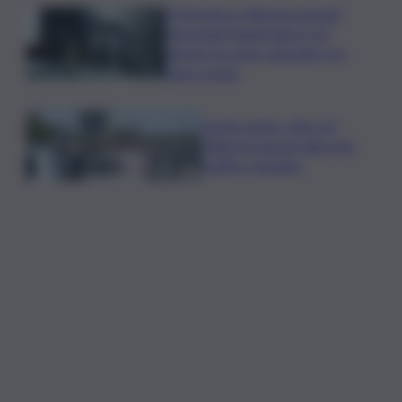
A Messina e dintorni previsti
importanti disagi idrici il 10
agosto: le zone coinvolte e le
fasce orarie
Esodo estivo, oltre 22
milioni di veicoli sulla rete,
traffico regolare