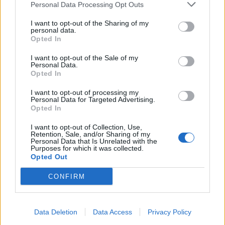
Personal Data Processing Opt Outs
This information may also be disclosed by us to third parties
01153210875 – Quotidiano di Sicilia usufruisce dei
on the IAB’s List of Downstream Participants that may further
contributi di cui al D.lgs n. 70/2017
I want to opt-out of the Sharing of my
disclose it to other third parties.
personal data.
Opted In
I want to opt-out of the Sale of my
Personal Data.
Chi Siamo
Opted In
Fondazione Etica e Valori Marilù Tregua
Fondatore Carlo Alberto Tregua
Lavora con noi
I want to opt-out of processing my
Personal Data for Targeted Advertising.
Gerenza
Opted In
I want to opt-out of Collection, Use,
Retention, Sale, and/or Sharing of my
Personal Data that Is Unrelated with the
Purposes for which it was collected.
Opted Out
Scarica l’app
CONFIRM
Privacy Policy
Preferenze Privacy
Data Deletion
Data Access
Privacy Policy