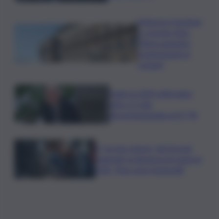
Manovra Coesione
e crescita, Anci:
“Bene aumento
trasferimenti ai
comuni”
Sogin: in 2025 utile balza
oltre 2,5 mln,
decommissioning al 47,7%
Il “circolo vizioso” dei tirocini
regionali, la denuncia di Lauria al
QdS: “Non sono funzionali”