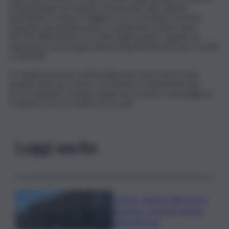
una patologia che impatta fortemente sulle attività
quotidiane, in misura maggiore per le pazienti femmine.
L’aspetto più penalizzante è considerato il dolore (per
l’81,7% delle donne e il 72,4% degli uomini), seguito da
stanchezza ed energie ridotte (rispettivamente per il 50,3%
e il 44,1%).
Il condizionamento esistenziale può essere ancora più
penalizzante per coloro i cui sintomi si manifestano più
precocemente: il tempo medio per arrivare a una diagnosi
in questi casi è in media di 11,5 anni.
Leggi anche
Cefpas, Sabrina Cillia nuova
direttrice: arriva la nomina
della Regione