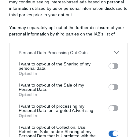
may continue seeing interest-based ads based on personal
information utilized by us or personal information disclosed to
third parties prior to your opt-out.
You may separately opt-out of the further disclosure of your
personal information by third parties on the IAB’s list of
© 2026 | Ediservice s.r.l. 95126 Catania – Via Principe
downstream participants.
Nicola, 22 – P.IVA: 01153210875 – Cciaa Catania n.
Personal Data Processing Opt Outs
This information may also be disclosed by us to third parties
01153210875 – Quotidiano di Sicilia usufruisce dei
on the IAB’s List of Downstream Participants that may further
contributi di cui al D.lgs n. 70/2017
I want to opt-out of the Sharing of my
disclose it to other third parties.
personal data.
Opted In
I want to opt-out of the Sale of my
Personal Data.
Chi Siamo
Opted In
Fondazione Etica e Valori Marilù Tregua
Fondatore Carlo Alberto Tregua
Lavora con noi
I want to opt-out of processing my
Personal Data for Targeted Advertising.
Gerenza
Opted In
I want to opt-out of Collection, Use,
Retention, Sale, and/or Sharing of my
Personal Data that Is Unrelated with the