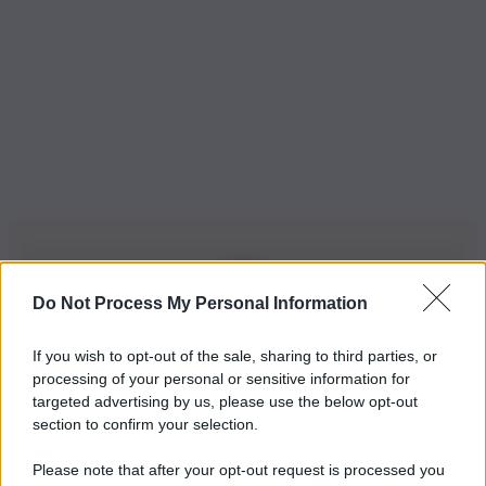
Do Not Process My Personal Information
Iscriviti alla nostra Newsletter
If you wish to opt-out of the sale, sharing to third parties, or
Iscriviti alla nostra newsletter per non perdere le ultime
processing of your personal or sensitive information for
novità
targeted advertising by us, please use the below opt-out
section to confirm your selection.
Iscriviti Ora
Please note that after your opt-out request is processed you