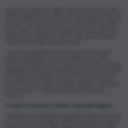
Emicrania: le donne più colpite e più precocemente. Quasi
l`80% dei pazienti che soffrono di emicrania è costituito da
donne, il 18,3% da uomini. L’esordio della malattia si registra
in media a 21,4 anni di età per le donne contro i 26,1 anni
degli uomini. La patologia si manifesta in maniera precoce,
cioè prima dei 18 anni, per il 42,1% delle pazienti donne,
rispetto al 26% degli emicranici uomini.
È quanto emerge dalla ricerca “Vivere con l’emicrania”
realizzata dal Censis. Grazie alla collaborazione delle
Società scientifiche che si occupano di emicrania e cefalea
a grappolo e delle Associazioni dei pazienti è stato possibile
interpellare un campione di 695 pazienti dai 18 ai 65 anni
con diagnosi di emicrania ed è stato realizzato anche un
focus sui pazienti colpiti da cefalea a grappolo, una forma
non frequente di cefalea primaria particolarmente
dolorosa.
Le donne si trascurano e dilatano i tempi della diagnosi
L’emicrania è una patologia che tende ad essere trascurata
e riconosciuta con ritardo. Il 58,9% dei pazienti si rivolge al
medico entro un anno dalla comparsa dei primi sintomi (il