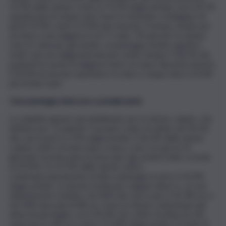
55,9% delle donne contro il 73,2% degli uomini), ma il 20,7%
aspetta più di cinque anni. Sono le femmine a indugiare di
più (il 23,3% contro il 9,4% dei maschi). Il tempo medio per
arrivare a una diagnosi è di 7,1 anni: 7,8 anni per le donne,
solo 4,1 anni per gli uomini. La patologia rimane quindi in
molti casi non diagnosticata per molto tempo: il 28,1% dei
pazienti ha avuto la diagnosi entro un anno dai primi sintomi,
il 30,5% ha dovuto aspettare tra due e cinque anni, il 23,4%
più di dieci anni.
Una patologia dolorosa e penalizzante
La malattia appare più debilitante per le donne colpite, che
definiscono “scadente” il proprio stato di salute nel 34,1%
dei casi (contro il 15% degli uomini). Il 36,3% delle donne
colpite soffre di emicrania cronica, cioè con più di 14
giornate di emicrania al mese (per gli uomini il dato scende
al 29,9%). E il 47,9% delle donne soffre
contemporaneamente di altre patologie (contro il 33,9%
degli uomini). La durata media per singolo attacco, se non
debitamente trattato, nel 46% dei casi è pari a 24-48 ore e
nel 34% dura più di 48 ore. Sono le donne a lamentare gli
attacchi più lunghi, con il 39,2% che soffre di attacchi che
superano le 48 ore contro l’11,8% degli uomini. Si tratta di