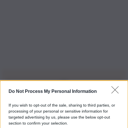
Do Not Process My Personal Information
Iscriviti alla nostra Newsletter
If you wish to opt-out of the sale, sharing to third parties, or
Iscriviti alla nostra newsletter per non perdere le ultime
processing of your personal or sensitive information for
novità
targeted advertising by us, please use the below opt-out
section to confirm your selection.
Iscriviti Ora