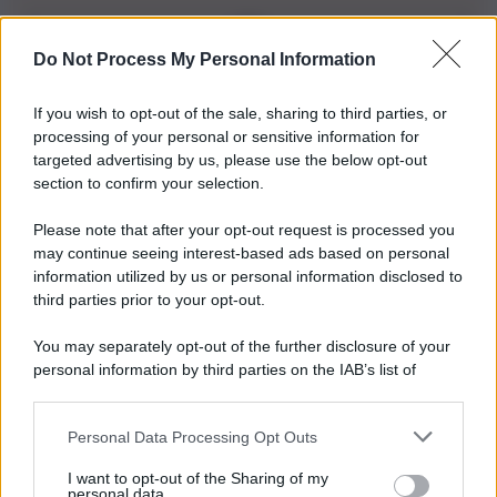
Do Not Process My Personal Information
Iscriviti alla nostra Newsletter
If you wish to opt-out of the sale, sharing to third parties, or
Iscriviti alla nostra newsletter per non perdere le ultime
processing of your personal or sensitive information for
novità
targeted advertising by us, please use the below opt-out
section to confirm your selection.
Iscriviti Ora
Please note that after your opt-out request is processed you
may continue seeing interest-based ads based on personal
information utilized by us or personal information disclosed to
third parties prior to your opt-out.
You may separately opt-out of the further disclosure of your
personal information by third parties on the IAB’s list of
© 2026 | Ediservice s.r.l. 95126 Catania – Via Principe
downstream participants.
Nicola, 22 – P.IVA: 01153210875 – Cciaa Catania n.
Personal Data Processing Opt Outs
This information may also be disclosed by us to third parties
01153210875 – Quotidiano di Sicilia usufruisce dei
on the IAB’s List of Downstream Participants that may further
contributi di cui al D.lgs n. 70/2017
I want to opt-out of the Sharing of my
disclose it to other third parties.
personal data.