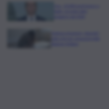
Usa, -23.000 posti lavoro a
luglio, secondo dato
peggiore del 2026
Violenza di genere, rilasciati i
nulla osta per assunzioni nella
Regione Siciliana