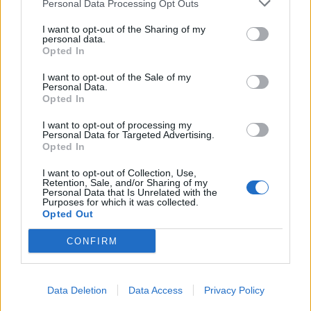
Personal Data Processing Opt Outs
This information may also be disclosed by us to third parties
01153210875 – Quotidiano di Sicilia usufruisce dei
on the IAB’s List of Downstream Participants that may further
contributi di cui al D.lgs n. 70/2017
I want to opt-out of the Sharing of my
disclose it to other third parties.
personal data.
Opted In
I want to opt-out of the Sale of my
Personal Data.
Chi Siamo
Opted In
Fondazione Etica e Valori Marilù Tregua
Fondatore Carlo Alberto Tregua
Lavora con noi
I want to opt-out of processing my
Personal Data for Targeted Advertising.
Gerenza
Opted In
I want to opt-out of Collection, Use,
Retention, Sale, and/or Sharing of my
Personal Data that Is Unrelated with the
Purposes for which it was collected.
Opted Out
Scarica l’app
CONFIRM
Privacy Policy
Preferenze Privacy
Data Deletion
Data Access
Privacy Policy