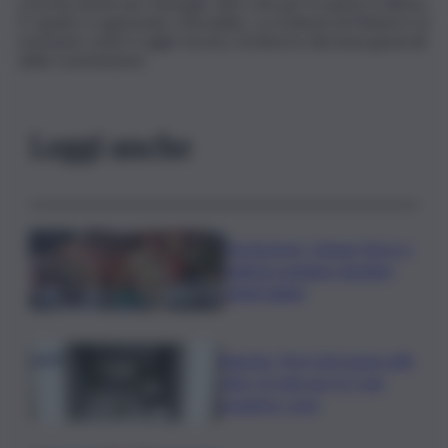
crescita anche per l’energia, oltre che per le spese in difesa.
E’ quanto si apprende a Bruxelles. La richiesta di Meloni è al
momento sotto il vaglio tecnico di diverse direzioni generali
della Commissione.
Leggi anche
Enoturismo, Cinque Terre e
Salento guidano desideri
degli italiani
Banche, First Cisl: boom utili,
oltre 15 mln per le 5 più
grandi in I sem