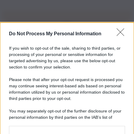
Do Not Process My Personal Information
Iscriviti alla nostra Newsletter
If you wish to opt-out of the sale, sharing to third parties, or
Iscriviti alla nostra newsletter per non perdere le ultime
processing of your personal or sensitive information for
novità
targeted advertising by us, please use the below opt-out
section to confirm your selection.
Iscriviti Ora
Please note that after your opt-out request is processed you
may continue seeing interest-based ads based on personal
information utilized by us or personal information disclosed to
third parties prior to your opt-out.
You may separately opt-out of the further disclosure of your
personal information by third parties on the IAB’s list of
© 2026 | Ediservice s.r.l. 95126 Catania – Via Principe
downstream participants.
Nicola, 22 – P.IVA: 01153210875 – Cciaa Catania n.