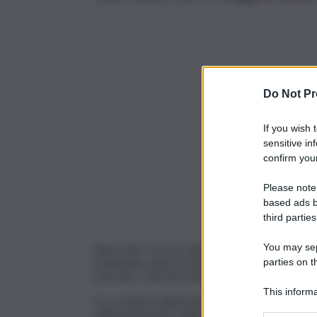
Do Not Pr
If you wish 
sensitive in
confirm your
Please note
based ads b
third parties
You may sepa
New York, 10 nov. (askanews) – Eni ha celebr
trentesimo anno di quotazione negli Stati Unit
parties on t
Descalzi, e del top management di Eni.
This informa
In occasione dell’evento, l’Ad di Eni ha fatto i
Participants
sull’avanzamento della strategia della società, 