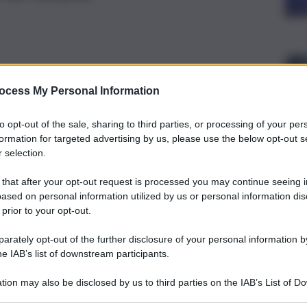
ocess My Personal Information
to opt-out of the sale, sharing to third parties, or processing of your per
formation for targeted advertising by us, please use the below opt-out s
 selection.
 that after your opt-out request is processed you may continue seeing i
ased on personal information utilized by us or personal information dis
 prior to your opt-out.
rately opt-out of the further disclosure of your personal information by
ato presso la sede del New York Stock Exchange (Nyse) il
i con la presenza dell’amministratore delegato, Claudio
he IAB’s list of downstream participants.
tion may also be disclosed by us to third parties on the IAB’s List of 
l punto con la comunità finanziaria statunitense
 that may further disclose it to other third parties.
che “fa leva sui propri punti di forza competitivi nel