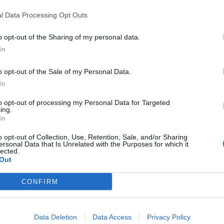
oluzione, sviluppando un portafoglio di attività
l Data Processing Opt Outs
o una crescita altamente competitiva e rendimenti
o opt-out of the Sharing of my personal data.
 sono stati parte della società: a oggi rappresentano il 25% del
In
singolarmente con maggior peso al di fuori dell’Italia, e circa
à. Eni, sottolinea la società, trae un valore significativo dal
 sostegno e riscontro mentre prosegue nell’esecuzione della
o opt-out of the Sale of my Personal Data.
In
to opt-out of processing my Personal Data for Targeted
ing.
In
o opt-out of Collection, Use, Retention, Sale, and/or Sharing
ersonal Data that Is Unrelated with the Purposes for which it
lected.
Out
CONFIRM
Data Deletion
Data Access
Privacy Policy