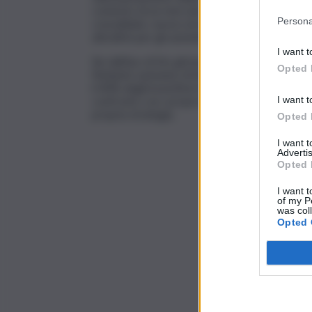
contesto di un mercato energetico in rapida ev
Persona
consolidate, nuove ed emergenti che generan
attrattivi per gli azionisti”.
I want t
Sin dall’Ipo di Eni, gli investitori statunitensi
Opted 
flottante azionario di Eni, vale a dire il Paese 
il 40% degli investitori istituzionali nella societ
confronto con i propri investitori, e dal loro
I want t
propria strategia.
Opted 
I want 
Advertis
Opted 
I want t
of my P
was col
Opted 