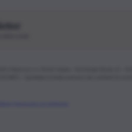
letter
le ultime novità
26 | Ediservice s.r.l. 95126 Catania – Via Principe Nicola, 22 – P
3210875 – Quotidiano di Sicilia usufruisce dei contributi di cui al
Alberto Tregua
Lavora con noi
Gerenza