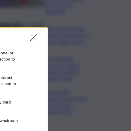
piromane è ai
domiciliari
Caldo in leggero calo:
domani e domenica 19
città in “bollino rosso”
sonal or
Cons. Maremma
ection to
Toscana: uve sane e
qualità promettente
malgrado il caldo
nterest-
closed to
Mps, Lovaglio:
valutiamo ogni opzione
 third
per preservare
integrità banca
Downstream