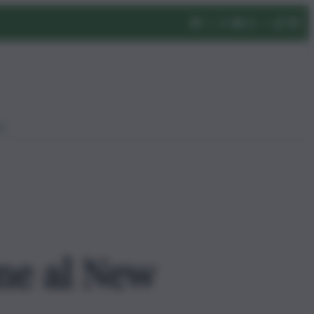
eo
one al New