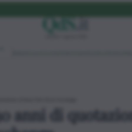
venerdì 7 agosto 2026
Ambiente
Lavoro
Economia
Politica
Cultura
Dai Mercati
Podcast
Vid
quotazione al New York Stock Exchange
30 anni di quotazi