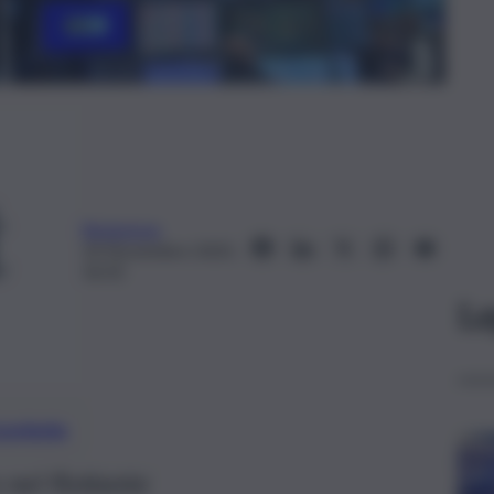
Redazione
10 Novembre 2025,
16:32
Le
preferite
nel flottante