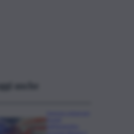
ggi anche
Sorpreso a innescare
incendi
nell’Agrigentino,
arrestato 86enne: il