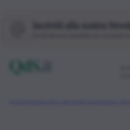
Iscriviti alla nostra News
Iscriviti alla nostra newsletter per non perdere 
© 20
0115
Chi Siamo
Fondazione Etica e Valori Marilù Tregua
Fondatore Carlo 