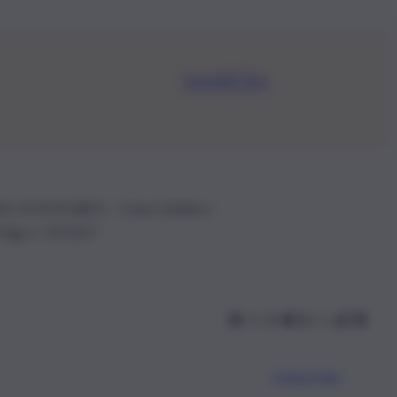
Iscriviti Ora
.IVA: 01153210875 – Cciaa Catania n.
 D.lgs n. 70/2017
Scarica l’app