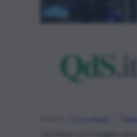
Google
Discover
Fonti 
Seguici su
Usa Paese con il maggior peso 