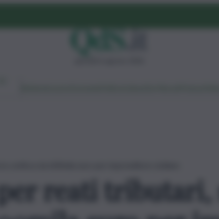
giovedì 6 agosto 2026
Ambiente
Lavoro
Economia
Politica
Cultura
Dai Mercati
Podcast
Vid
 la confisca da 600mila euro per imprenditore siciliano
r reati tributari, 