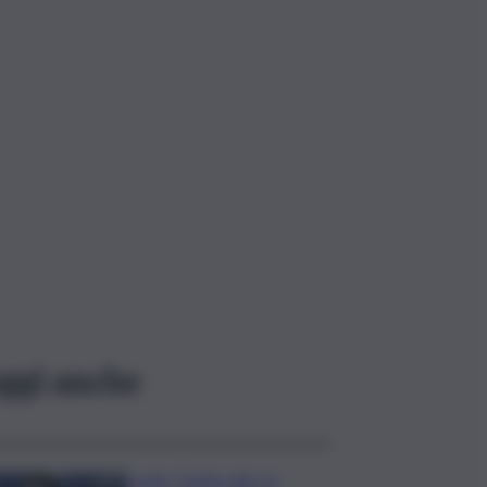
ggi anche
Covid, ‘Conte-day’ in