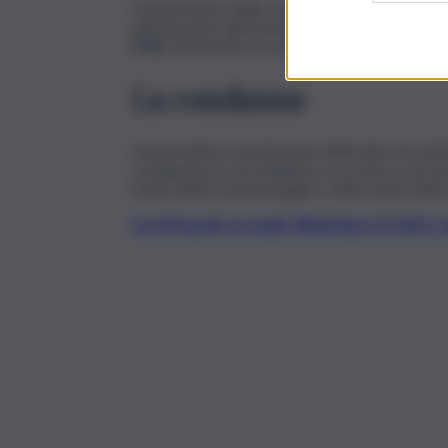
Il destinatario della confisca è un
imprenditor
distribuzione alimentare e con più punti vendi
l’IVA
omettendo di contabilizzare e dichiarare 
La condanna
L’imprenditore destinatario dell’ordine di conf
condannato in via definitiva a un anno e sei me
tutela dell’economia legale e della tutela dell
Iscriviti gratis al canale WhatsApp di QdS.i