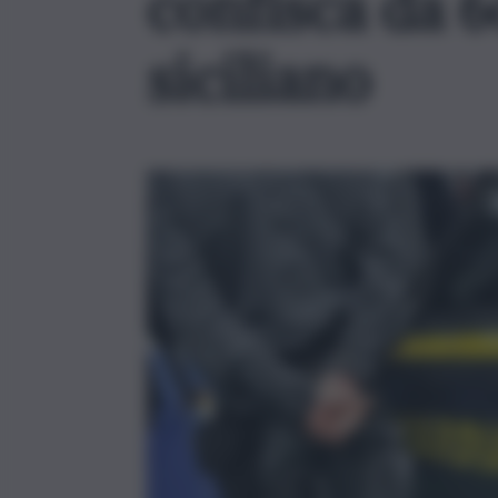
confisca da 
siciliano