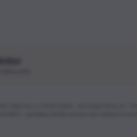
letter
le ultime novità
26 | Ediservice s.r.l. 95126 Catania – Via Principe Nicola, 22 – P
3210875 – Quotidiano di Sicilia usufruisce dei contributi di cui al