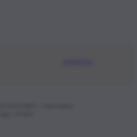
Iscriviti Ora
.IVA: 01153210875 – Cciaa Catania n.
 D.lgs n. 70/2017