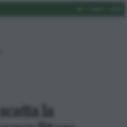
eo
scatta la