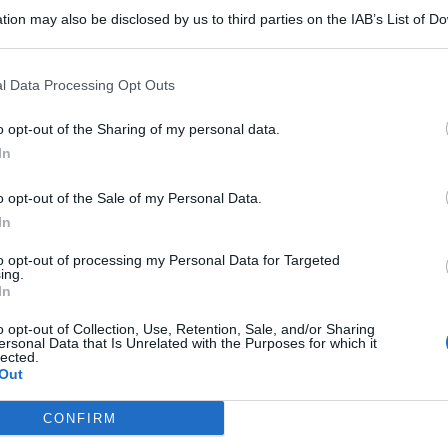
tion may also be disclosed by us to third parties on the IAB’s List of 
 that may further disclose it to other third parties.
l Data Processing Opt Outs
confisca da 600mila
euro ai danni di
imprenditore
,
erante nel settore del commercio al dettaglio di prodotti
o opt-out of the Sharing of my personal data.
ti tributari.
In
nitiva della Suprema Corte di Cassazione. L’importo della
o opt-out of the Sale of my Personal Data.
quello corrispondente al profitto – o meglio al risparmio –
contestato dalle autorità.
In
to opt-out of processing my Personal Data for Targeted
imprenditore condannato per
ing.
In
o opt-out of Collection, Use, Retention, Sale, and/or Sharing
ersonal Data that Is Unrelated with the Purposes for which it
lected.
, il giudice per le indagini preliminari aveva ordinato il
Out
menti e un deposito situati nel Comune di Mussomeli (CL)
 all’importo sottratto al Fisco e ora, dopo la condanna
CONFIRM
i Stato.