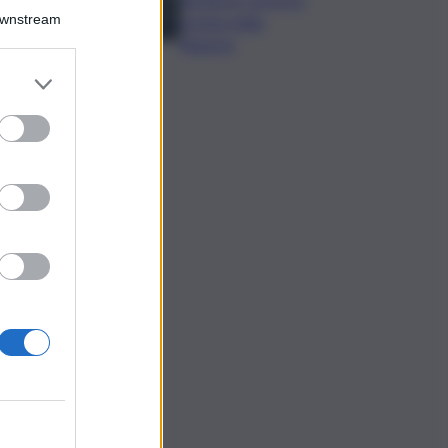
Downstream
nomina della
Regione