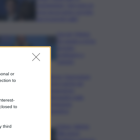
commissione: “non sono un
eroe ma un uomo corretto,
non troverete nulla”
Guccini, Meloni:
l’ho amato e mi ha
formato,
continuerò a
cantarlo
sonal or
Palermo, l’operazione
ection to
Varchi è anche nel
Sottogoverno:
D’Alessandro nella
nterest-
commissione
closed to
Urbanistica
Cefpas, Sabrina
 third
Cillia nuova
direttrice: arriva la