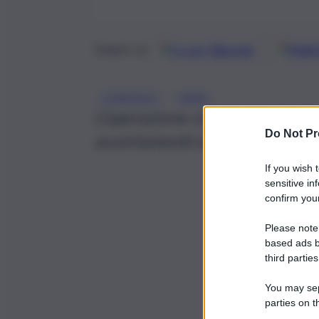
Google
Discover
Fonti 
Seguici su
, 
CONFISCA
ENNA
L’operazione eseguita dalla Gu
Do Not Pr
accertamenti delle autorità giu
If you wish 
sensitive in
confirm your
Please note
based ads b
third parties
You may sepa
parties on t