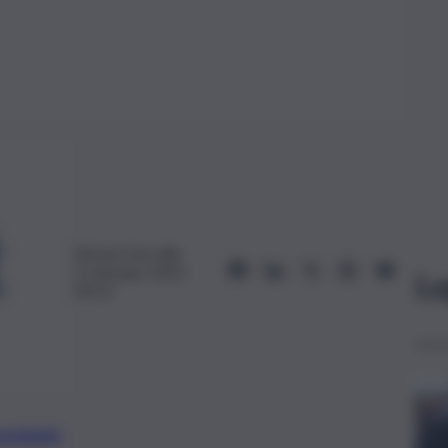
Simona Saccullo
6 Gennaio 2023,
Le
09:13
preferite