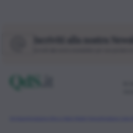
Iscriviti alla nostra News
Iscriviti alla nostra newsletter per non perdere 
© 20
0115
Chi Siamo
Fondazione Etica e Valori Marilù Tregua
Fondatore Carlo 