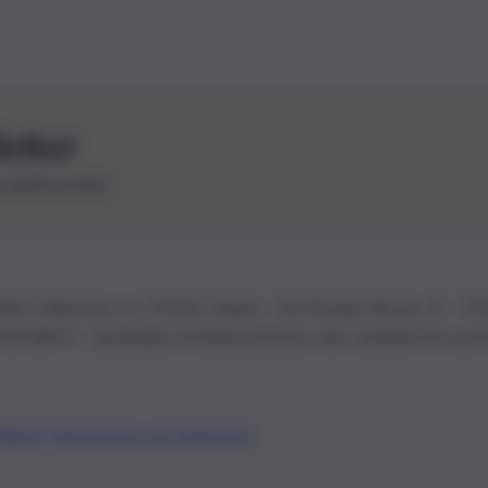
letter
le ultime novità
26 | Ediservice s.r.l. 95126 Catania – Via Principe Nicola, 22 – P
3210875 – Quotidiano di Sicilia usufruisce dei contributi di cui al
Alberto Tregua
Lavora con noi
Gerenza