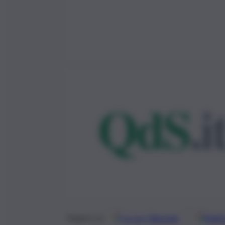
Google
Discover
Fonti 
Seguici su