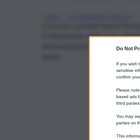
, 
ENNA
ILLUMINAZIONE PUBBLICA
Comune e privati hanno firmato
il rifacimento della rete citta
ammodernare gli impianti e a p
Do Not Pr
spese
If you wish 
sensitive in
confirm your
Please note
based ads b
third parties
You may sepa
parties on t
This informa