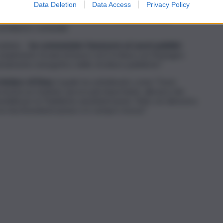
Data Deletion
Data Access
Privacy Policy
mune, si avrà quindi non soltanto un impianto di pubblica
e e moderno ma anche efficiente dal punto di vista
ul bilancio comunale.
sultato –
ha commentato l’assessore ai Lavori pubblici
ompimento di anni di lavoro ed è in linea con l’impegno
entamento energetico delle strutture pubbliche”.
sindaco di Enna
, il quale ha sottolineato come “l’aver
nta un risultato ancora più importante, alla luce dei
nibili per le Pubbliche amministrazioni. Tutto ciò dimostra
 la mia Amministrazione si è sempre mossa”.