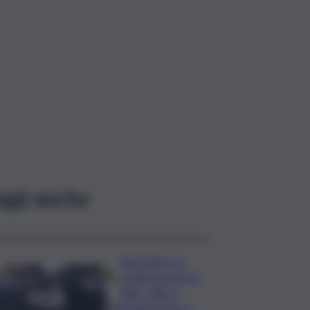
ggi anche
Aggredisce la
moglie davanti al
figlio: follia in
un’abitazione a