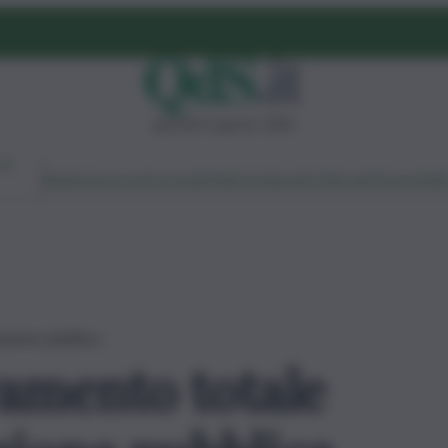
giovedì 6 agosto 2026
Ambiente
Lavoro
Economia
Politica
Cultura
Dai Mercati
Podcast
Vid
azione pubblica
amento totale