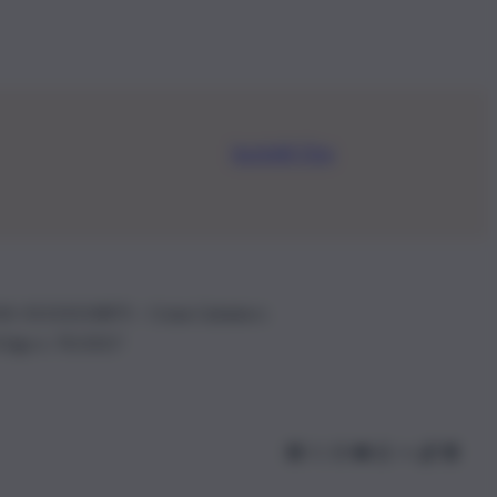
Iscriviti Ora
.IVA: 01153210875 – Cciaa Catania n.
 D.lgs n. 70/2017