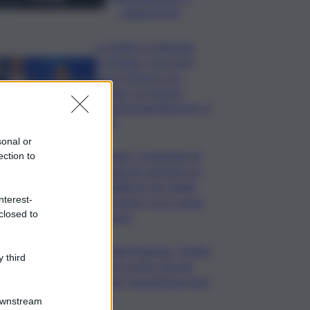
Caltanissetta
La Sicilia Occidentale
protegge i suoi porti:
nasce l’intesa con i
biologi. Il progetto
quadriennale illustrato al
QdS
sonal or
Catania, completati gli
ection to
alloggi per giovani con
disabilità in via Caduti
nterest-
del Lavoro: ecco come
closed to
saranno
Fiorella Mannoia: “Quello
 third
che ha scritto Guccini
rimane, facciamone buon
uso”
Downstream