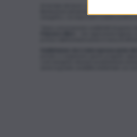
Al termine dei lavori, come evidenziato dal Co
illuminazione pienamente efficiente, funzional
energetico, con importanti ricadute positive s
“Siamo estremamente soddisfatti di questo ri
Francesco Alloro
– che rappresenta il giusto c
profuso dall’Amministrazione in tema di effici
Soddisfazione che è stata espressa anche dal 
portato a compimento questo progetto rapprese
costi energetici divenuti assolutamente insoste
anche la grande sensibilità ambientale con cui