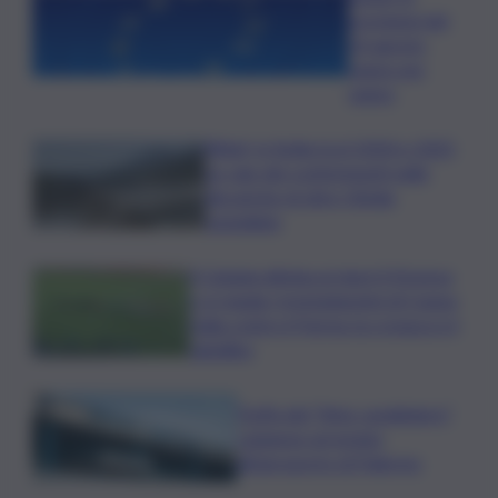
previsioni del
10 agosto
segno per
segno
Rifiuti, in Sicilia tra il 2024 e 2025
un calo dei conferimenti nelle
discariche di oltre 50mila
tonnellate
Il Catania elimina ai rigori il Vicenza
e si regala i trentaduesimi di Coppa
Italia contro il Parma: la cronaca e il
tabellino
Truffa del “finto carabiniere”,
catanese arrestato
all’aeroporto di Palermo