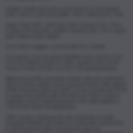
L’analisi, a livello di provincia, vede invece in testa Napoli
(528, +3% in 5 anni), Roma (480, +3%) e Milano (259, +9%).
Segue Torino (235, +6%), Bari (192), Firenze (172, + 5% in
un anno), Brescia (166, stabile), Venezia (158, +7% in cinque
anni), Padova (138, stabile).
Tra le città in maggior crescita Palermo e Catania
Tra le prime crescono di più nell’ultimo anno Firenze (+5%
con 172), Palermo (+4% con 100), Catania (+7% con 91),
Torino e Treviso (+2,6%, con 235 e 78 rispettivamente).
Riguardo al profilo economico relativo alla sola Lombardia i
dati economici parlano invece di una presenza nella regione
di 982 enoteche attive nel 2019 con una crescita del +8,7%
in cinque anni rispetto alle 903 attive nel 2014. Il settore
regionale conta complessivamente oltre mille addetti, in
crescita del +8,6% nel quinquennio.
Infine, sempre relativamente alla Lombardia, lo studio
fotografa l’identikit del settore in Lombardia considerando
le sedi di impresa attive che possono avere più