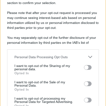
section to confirm your selection.
Iscriviti Ora
Please note that after your opt-out request is processed you
may continue seeing interest-based ads based on personal
information utilized by us or personal information disclosed to
third parties prior to your opt-out.
You may separately opt-out of the further disclosure of your
personal information by third parties on the IAB’s list of
© 2026 | Ediservice s.r.l. 95126 Catania – Via Principe
downstream participants.
Nicola, 22 – P.IVA: 01153210875 – Cciaa Catania n.
Personal Data Processing Opt Outs
This information may also be disclosed by us to third parties
01153210875 – Quotidiano di Sicilia usufruisce dei
on the IAB’s List of Downstream Participants that may further
contributi di cui al D.lgs n. 70/2017
I want to opt-out of the Sharing of my
disclose it to other third parties.
personal data.
Opted In
I want to opt-out of the Sale of my
Personal Data.
Chi Siamo
Opted In
Fondazione Etica e Valori Marilù Tregua
Fondatore Carlo Alberto Tregua
Lavora con noi
I want to opt-out of processing my
Personal Data for Targeted Advertising.
Gerenza
Opted In