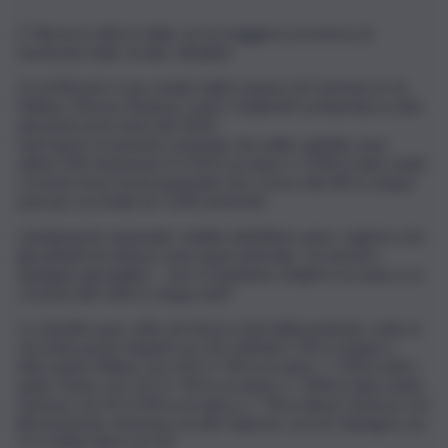
E’ Roma la città in Italia con la maggiore presenza di
enoteche nelle strade cittadine.
A certificarlo è uno studio della Camera di Commercio di
Milano, Monza, Brianza, Lodi e Coldiretti Lombardia su dati
dei primi nove mesi del 2019.
Dal report economico emerge che nella capitale sono
attive 345 enoteche (+1,5% in un anno e +35% in dieci anni)
a fronte di un trend nazionale che cresce del 4% in cinque
anni per un totale di 7.209 enoteche.
L’andamento nazionale, stabile nell’ultimo anno, registra che
gli addetti di settore sono quasi ottomila, “un numero
spiegano gli analisti – che si mantiene stabile in un anno e in
crescita del 10% in cinque anni”.
La classifica per città, da Nord a Sud della penisola, vede al
secondo posto Napoli con 221 attività (-1% in cinque e
dieci anni), Milano con 141 (+ 5% in un anno, + 72% in dieci
anni), Torino con 121 (+ 5% in un anno e + 64% in dieci anni),
Firenze con 91 (+2% in un anno e + 7% in dieci), Genova con
80 enoteche, Venezia con 68, Palermo con 62, Bologna con
57 e infine Bari con 50.