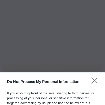
Do Not Process My Personal Information
Iscriviti alla nostra Newsletter
If you wish to opt-out of the sale, sharing to third parties, or
Iscriviti alla nostra newsletter per non perdere le ultime
processing of your personal or sensitive information for
novità
targeted advertising by us, please use the below opt-out