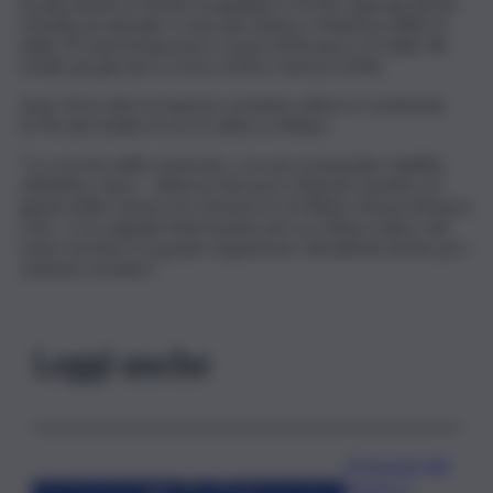
localizzazioni: le donne ne guidano il 19,5%, i giovani l’8,5%.
A livello provinciale ci sono più donne a Mantova (28%, 8
delle 29 sedi di impresa) e Como (31% pari a 15 delle 48
totali), più giovani a Como (15%) e Varese (13%).
Sono 24 in tutto le imprese straniere attive in Lombardia
(3,7% del totale) di cui 11 attive a Milano.
“La crescita delle enoteche, con una sostanziale stabilità
nell’ultimo anno – afferma Vincenzo Mamoli, membro di
giunta della Camera di commercio di Milano Monza Brianza
Lodi – è un segnale interessante per un settore tipico dei
nostri territori e in grado di generare attrattività anche per i
visitatori stranieri”.
Leggi anche
Oroscopo del
lunedì, le