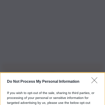
Do Not Process My Personal Information
Iscriviti alla nostra Newsletter
If you wish to opt-out of the sale, sharing to third parties, or
Iscriviti alla nostra newsletter per non perdere le ultime
processing of your personal or sensitive information for
novità
targeted advertising by us, please use the below opt-out