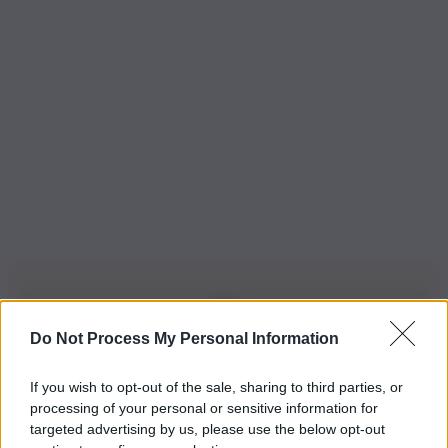
Do Not Process My Personal Information
Iscriviti alla nostra Newsletter
If you wish to opt-out of the sale, sharing to third parties, or
Iscriviti alla nostra newsletter per non perdere le ultime
processing of your personal or sensitive information for
novità
targeted advertising by us, please use the below opt-out