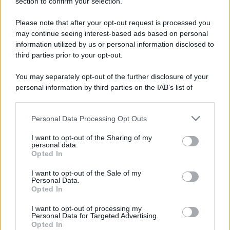
section to confirm your selection.
Iscriviti Ora
Please note that after your opt-out request is processed you
may continue seeing interest-based ads based on personal
information utilized by us or personal information disclosed to
third parties prior to your opt-out.
You may separately opt-out of the further disclosure of your
personal information by third parties on the IAB’s list of
© 2026 | Ediservice s.r.l. 95126 Catania – Via Principe
downstream participants.
Nicola, 22 – P.IVA: 01153210875 – Cciaa Catania n.
Personal Data Processing Opt Outs
This information may also be disclosed by us to third parties
01153210875 – Quotidiano di Sicilia usufruisce dei
on the IAB’s List of Downstream Participants that may further
contributi di cui al D.lgs n. 70/2017
I want to opt-out of the Sharing of my
disclose it to other third parties.
personal data.
Opted In
I want to opt-out of the Sale of my
Personal Data.
Chi Siamo
Opted In
Fondazione Etica e Valori Marilù Tregua
Fondatore Carlo Alberto Tregua
Lavora con noi
I want to opt-out of processing my
Personal Data for Targeted Advertising.
Gerenza
Opted In