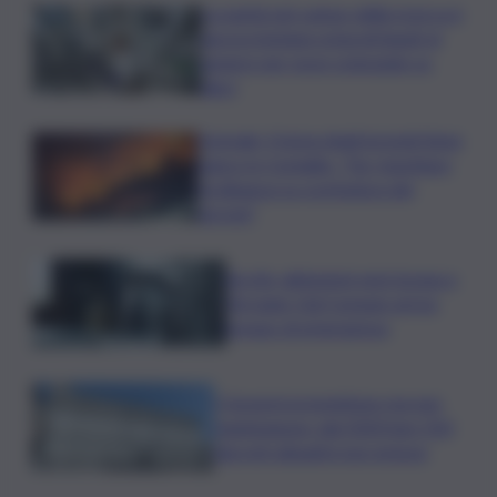
La parità nel campo della ricerca è
ancora lontana ostacoli legati al
genere per nove scienziate su
dieci
Acireale, il tema degli incendi tiene
banco in Consiglio. “Far rispettare
l’ordinanza su scerbatura dei
terreni”
Siccità, abitazioni senz’acqua a
Terrasini. Dal Comune arriva
bypass di emergenza
I Governi promettono ma non
mantengono: dal 2020 ben 550
decreti attuativi non emessi