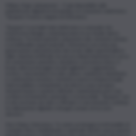
Milano, 8 giu. (askanews) – E’ già disponibile sulle
piattaforme digitali di streaming e in rotazione radiofonica
“Epopea”, il nuovo singolo di Dolcenera.
“Epopea” è un baile funk elettronico e sensuale che
trasforma il disagio contemporaneo in un rituale dance
notturno. Tra bassi ipnotici, pulsazioni club, tensione urbana
e un’attitudine quasi teatrale, Dolcenera racconta una
generazione anestetizzata dai social, dalla superficialità e
dalle relazioni artificiali, ma ancora disperatamente in cerca
di connessione autentica, desiderio e presenza fisica. Il
brano alterna immagini sociali taglienti e magnetismo
erotico, muovendosi tra club culture, manifesto identitario
e confessione emotiva. L’estetica sonora richiama il baile
funk brasiliano contaminato da electro-pop europeo,
tensioni house e spoken attitude, mantenendo però una
scrittura fortemente autoriale e riconoscibile. “Epopea” non
è solo un brano da club a 128 bpm: è una tensione continua
tra alienazione digitale e bisogno umano di toccarsi
davvero.
Dice Manu, Dolcenera, “Io sento un bisogno irrefrenabile di
contatto fisico, intellettuale e spirituale diretto senza questa
plastificazione e falsificazione dei rapporti umani attraverso