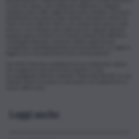
i social che danno solo un’illusione dell’essere collegati.
‘Epopea’ nasce dalla voglia di una notte semplice, di musica,
autenticità e presenza reale, lontano da questa visione di
‘teste di cera’ alla De Chirico che sempre più spesso vedo
intorno a noi. Viviamo una realtà che per ognuno diventa
epopea: gesta eroiche in un mondo sempre più difficile in
cui bisogna imparare a lasciare andare qualcosa per
conquistare quotidianamente la propria libertà. La voglia di
leggerezza e di autenticità di una serata insieme”.
Nel 2026 Dolcenera pubblicherà il suo dodicesimo album,
che inaugurerà una nuova fase artistica e sarà
accompagnato dal tour teatrale “Piano Solo Recital”, un one
woman show tra musica e narrazione con il pianoforte al
centro della scena.
Leggi anche