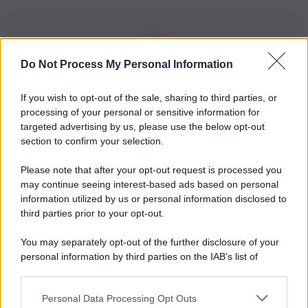
Do Not Process My Personal Information
Iscriviti alla nostra Newsletter
If you wish to opt-out of the sale, sharing to third parties, or
Iscriviti alla nostra newsletter per non perdere le ultime
processing of your personal or sensitive information for
novità
targeted advertising by us, please use the below opt-out
section to confirm your selection.
Iscriviti Ora
Please note that after your opt-out request is processed you
may continue seeing interest-based ads based on personal
information utilized by us or personal information disclosed to
third parties prior to your opt-out.
You may separately opt-out of the further disclosure of your
personal information by third parties on the IAB’s list of
© 2026 | Ediservice s.r.l. 95126 Catania – Via Principe
downstream participants.
Nicola, 22 – P.IVA: 01153210875 – Cciaa Catania n.
Personal Data Processing Opt Outs
This information may also be disclosed by us to third parties
01153210875 – Quotidiano di Sicilia usufruisce dei