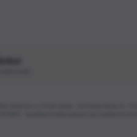
letter
le ultime novità
26 | Ediservice s.r.l. 95126 Catania – Via Principe Nicola, 22 – P
3210875 – Quotidiano di Sicilia usufruisce dei contributi di cui al