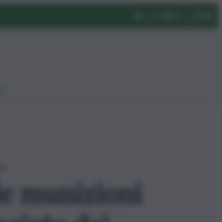
eo
eri
de munizioni