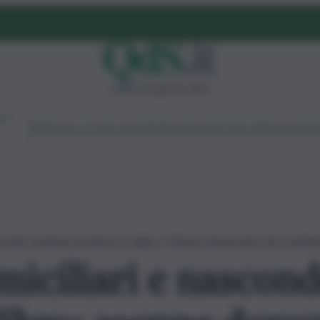
sabato 8 agosto 2026
Ambiente
Lavoro
Economia
Politica
Cultura
Dai Mercati
Podcast
Vid
conde munizioni di diverso calibro: 39enne denunciato dai carabini
miciliari e nascon