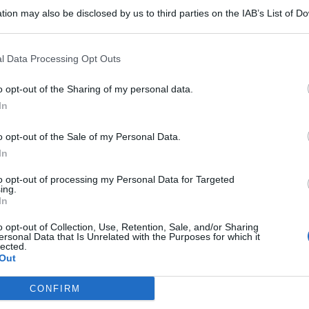
tion may also be disclosed by us to third parties on the IAB’s List of 
 that may further disclose it to other third parties.
l Data Processing Opt Outs
o opt-out of the Sharing of my personal data.
mpagnia di Paternò, con il supporto del nucleo cinofili di
In
i “Sicilia”, hanno denunciato in stato di libertà un
39enne
sti domiciliari
, ritenuto responsabile dei reati di
evasione e
o opt-out of the Sale of my Personal Data.
In
to opt-out of processing my Personal Data for Targeted
ing.
In
one dell’uomo per verificare che stesse rispettando le
a, giunti a casa sua, i carabinieri hanno accertato l’assenza
o opt-out of Collection, Use, Retention, Sale, and/or Sharing
alcun permesso per allontanarsi da casa in quel momento,
ersonal Data that Is Unrelated with the Purposes for which it
lected.
enza giustificato motivo. Proprio in quel momento, però, il
Out
to sottoposto a perquisizione, sia personale che domiciliare
ata una
pistola a salve
priva del tappo rosso, occultata
i di diverso calibro
riposte in un borsello nascosto tra i
CONFIRM