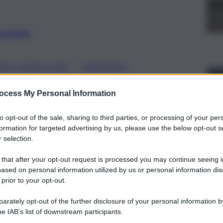
preferite
, 
ESTI DOMICILIARI
MUNIZIONI
he scoperto un sistema di
ocess My Personal Information
mposto da telecamere installate in
ll’esterno
to opt-out of the sale, sharing to third parties, or processing of your per
formation for targeted advertising by us, please use the below opt-out s
 selection.
 that after your opt-out request is processed you may continue seeing i
ased on personal information utilized by us or personal information dis
 prior to your opt-out.
rately opt-out of the further disclosure of your personal information by
he IAB’s list of downstream participants.