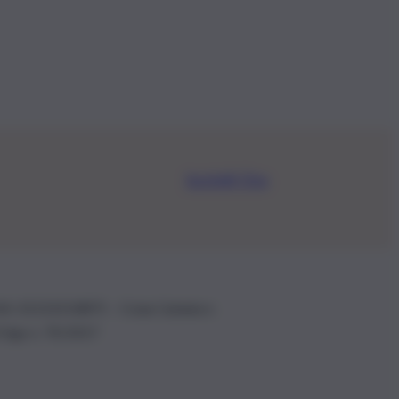
Iscriviti Ora
.IVA: 01153210875 – Cciaa Catania n.
 D.lgs n. 70/2017