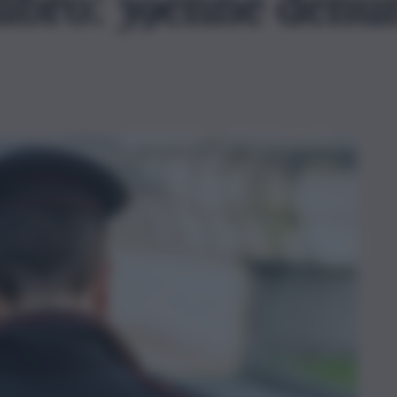
libro: 39enne denu