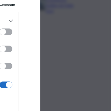
Downstream
bottino da 5mila
euro