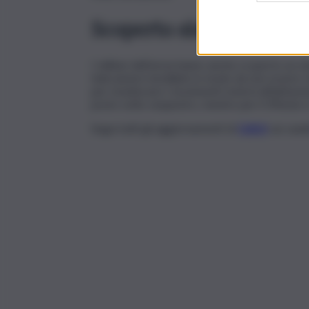
Scoperto sistema di vid
I militari dell’arma hanno anche scoperto un 
telecamere installate in modo da non essere visi
per monitorare i movimenti esterni all’abitazi
posto sotto sequestro, mentre per il 39enne è s
Segui tutti gli aggiornamenti di
QdS.it
sui cana