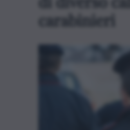
di diverso ca
carabinieri