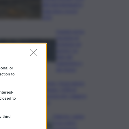
280 nidi individuati in
Italia dopo record
2025
Quando arriva
l’assegno di
inclusione ad
agosto? Le
date del
pagamento e
sonal or
dei rinnovi
ection to
Turismo, Osservatorio
Telepass: +20% di
nterest-
interesse per i viaggi in
closed to
auto
Palermo, rapina
 third
in un centro
scommesse: