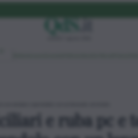
venerdì 7 agosto 2026
Ambiente
Lavoro
Economia
Politica
Cultura
Dai Mercati
Podcast
Vid
ni a un anziano coprendolo con un lenzuolo: arrestato
iliari e ruba pc e t