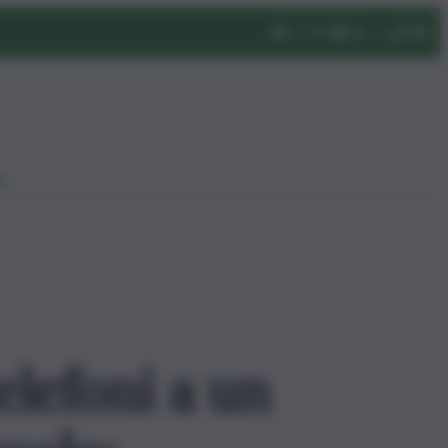
eo
elefoni a un