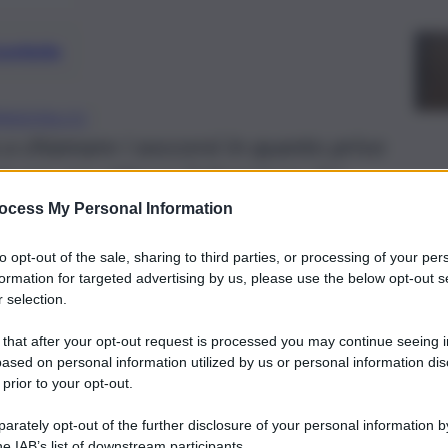
preferite
RRADIFALCO
a a chiamare i soccorsi in quanto privo
alcone per attirare l’attenzione dei
ocess My Personal Information
to opt-out of the sale, sharing to third parties, or processing of your per
formation for targeted advertising by us, please use the below opt-out s
 selection.
 that after your opt-out request is processed you may continue seeing i
ased on personal information utilized by us or personal information dis
 prior to your opt-out.
rately opt-out of the further disclosure of your personal information by
he IAB’s list of downstream participants.