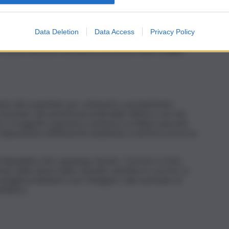
corsi in quanto privo di telefoni, si affacciava dal balcone
esta di aiuto veniva ricevuta da una persona in transito, che
ovinciale di Caltanissetta. Sul posto interveniva
Data Deletion
Data Access
Privacy Policy
rabinieri di Serradifalco, che, dopo essersi accertata
a i primi elementi utili alla prosecuzione delle indagini.
zione del sospettato per sottoporlo a perquisizione
 rinvenuti i documenti personali della vittima e uno dei
ro, il soggetto opponeva resistenza ai militari operanti.
 disposizione dell’Autorità Giudiziaria, trasferito presso la
a Repubblica del capoluogo nisseno. L’arresto è stato
ione della misura della custodia cautelare in carcere. Si
dagini preliminari e per l’indagato vale il principio di
finitiva.