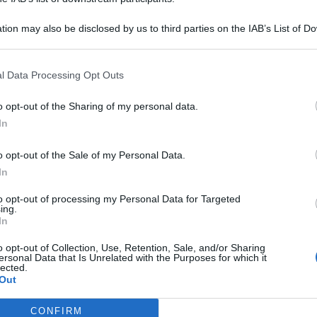
tion may also be disclosed by us to third parties on the IAB’s List of 
 that may further disclose it to other third parties.
l Data Processing Opt Outs
 Caltanissetta, i Carabinieri della locale Stazione hanno
 misura degli arresti domiciliari con braccialetto
o opt-out of the Sharing of my personal data.
In
t, news e aggiornamenti CLICCA QUI
o opt-out of the Sale of my Personal Data.
miciliari e rapina un 76enne:
In
uter
to opt-out of processing my Personal Data for Targeted
ing.
In
ime ore dell’alba il giovane si sarebbe introdotto
o opt-out of Collection, Use, Retention, Sale, and/or Sharing
icino di casa; incurante delle restrizioni cui era
ersonal Data that Is Unrelated with the Purposes for which it
o a letto, sorprendendolo nel sonno, e dopo avergli coperto
lected.
nzuolo, per non essere
riconosciuto
, dapprima gli sfilava da
Out
el portafogli, di due telefoni cellulari, di un computer
fuga.
CONFIRM