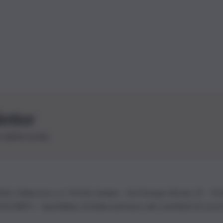
letter
le ultime novità
26 | Ediservice s.r.l. 95126 Catania – Via Principe Nicola, 22 – P
3210875 – Quotidiano di Sicilia usufruisce dei contributi di cui al