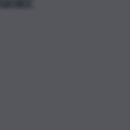
uolo: