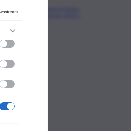
Camera,Opposizioni a Fontana:
Downstream
sanzioni a Bignami per offese a
Scalfaro