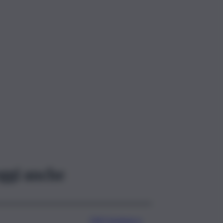
ggi anche
Ddl Coesione e