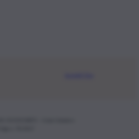
Iscriviti Ora
.IVA: 01153210875 – Cciaa Catania n.
 D.lgs n. 70/2017