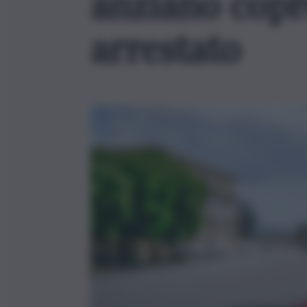
anziano copr
arrestato