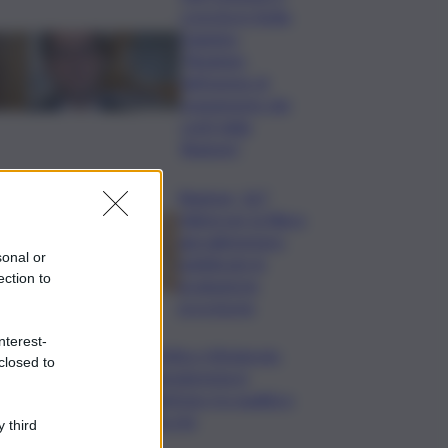
crescita in Sicilia,
Dagnino:
“Risultato
dell’azione di
risanamento dei
conti della
Regione”
Regione, 167
milioni per la filiera
agroalimentare:
sonal or
pubblicate le
ection to
graduatorie
provvisorie
nterest-
Trittico Vitivinicolo:
closed to
vendemmia in
anticipo tra qualità e
siccità
 third