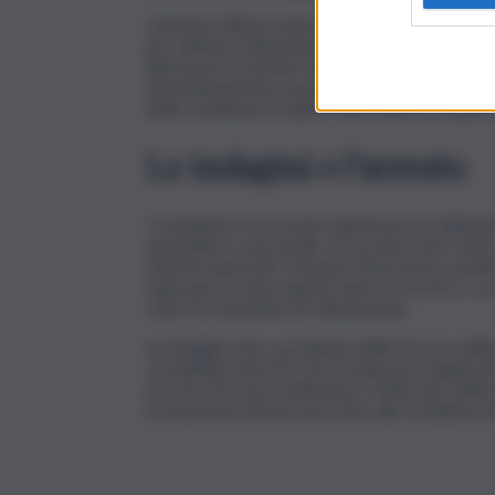
L’anziana vittima, impossibilita a chiamare i soc
per attirare l’attenzione dei passanti. La richi
allertava la Centrale Operativa del Comando Pr
immediatamente una pattuglia della Stazione Ca
delle condizioni di salute della vittima, acquisiv
Le indagini e l’arresto
I Carabinieri si recavano quindi presso l’abita
domiciliare e personale, al cui esito sono stati
telefoni asportati. Durante l’intervento, peralt
Il giovane è stato quindi tratto in arresto e, su
Casa Circondariale di Caltanissetta.
Le indagini sono coordinate dalla Procura dell
convalidato dal GIP, che ha disposto l’applicaz
precisa che il procedimento è nella fase delle in
presunzione di innocenza fino alla condanna de