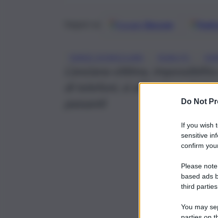
Google
Discover
Fonti 
Seguici su
, 
, 
EVADE DOMICILIARI
RUBA PC
SE
L’anziana vittima, impossibilit
di telefoni, si affacciava dal b
passanti
Do Not Pr
If you wish 
sensitive in
confirm your
Please note
based ads b
third parties
You may sepa
parties on t