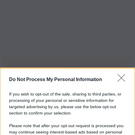
Do Not Process My Personal Information
Iscriviti alla nostra Newsletter
If you wish to opt-out of the sale, sharing to third parties, or
Iscriviti alla nostra newsletter per non perdere le ultime
processing of your personal or sensitive information for
novità
targeted advertising by us, please use the below opt-out
section to confirm your selection.
Iscriviti Ora
Please note that after your opt-out request is processed you
may continue seeing interest-based ads based on personal