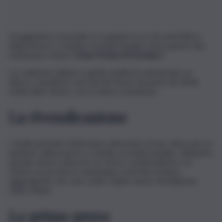
Un gigantesco incendio è scoppiato in un sito petrolifero
della Aramco a Gedda, in Arabia Saudita, dove questo fine
settimana si tiene il
Gran Premio di Formula 1
.
La coalizione militare a guida saudita ha denunciato un
attacco missilistico nel sud del Paese da parte dei ribelli
Huthi dello Yemen, che lo hanno rivendicato.
La rivendicazione
I ribelli yemeniti Huthi hanno affermato di aver attaccato un
impianto della Aramco a Gedda, in Arabia Saudita. «Abbiamo
lanciato diversi attacchi con droni e missili balistici», ha
riferito un portavoce del gruppo sciita filo-iraniano,
aggiungendo che sono state colpite anche «installazioni
vitali a Riad».
Le prime prove