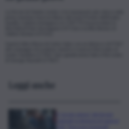
La Ferrari di Charles Leclerc è la monoposto più veloce nella
prima sessione di prove libere del Gran Premio dell’Arabia
Saudita. Il pilota monegasco in 1’30”772 ha preceduto la
Red Bull di Max Verstappen (+0”116) e la Alfa Romeo di
Valtteri Bottas (+0”312).
Quarta l’altra Rossa di Carlos Sainz con un distacco di 0”367
dal compagno di scuderia, mentre è nona la Mercedes di
Lewis Hamilton (1”592). Solo quindicesima l’altra Mercedes
di George Russell (+2”067)
Leggi anche
Il “circolo vizioso” dei tirocini
regionali, la denuncia di Lauria al
QdS: “Non sono funzionali”