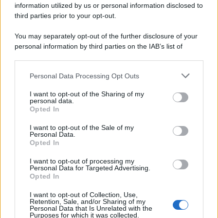
information utilized by us or personal information disclosed to
third parties prior to your opt-out.
You may separately opt-out of the further disclosure of your
personal information by third parties on the IAB’s list of
© 2026 | Ediservice s.r.l. 95126 Catania – Via Principe
downstream participants.
Nicola, 22 – P.IVA: 01153210875 – Cciaa Catania n.
Personal Data Processing Opt Outs
This information may also be disclosed by us to third parties
01153210875 – Quotidiano di Sicilia usufruisce dei
on the IAB’s List of Downstream Participants that may further
contributi di cui al D.lgs n. 70/2017
I want to opt-out of the Sharing of my
disclose it to other third parties.
personal data.
Opted In
I want to opt-out of the Sale of my
Personal Data.
Chi Siamo
Opted In
Fondazione Etica e Valori Marilù Tregua
Fondatore Carlo Alberto Tregua
Lavora con noi
I want to opt-out of processing my
Personal Data for Targeted Advertising.
Gerenza
Opted In
I want to opt-out of Collection, Use,
Retention, Sale, and/or Sharing of my
Personal Data that Is Unrelated with the
Purposes for which it was collected.