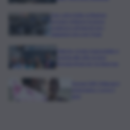
Caro voli in Sicilia, la Regione
proroga i rimborsi: la nuova
scadenza e gli importi per i
viaggiatori da e per l’Isola
Palermo, il molo trapezoidale si
avvicina alla città: al via la
fermata Amat per tre linee bus
Europei Tuffi, Pellacani è
pokerissimo: 5 ori in 5
gare