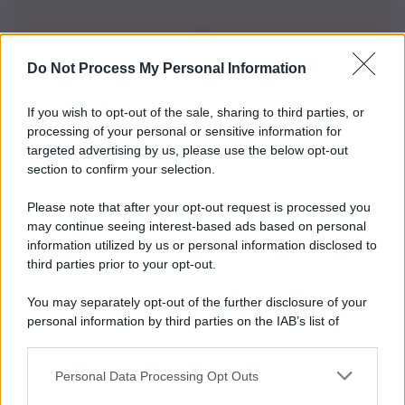
Do Not Process My Personal Information
Iscriviti alla nostra Newsletter
If you wish to opt-out of the sale, sharing to third parties, or
Iscriviti alla nostra newsletter per non perdere le ultime
processing of your personal or sensitive information for
novità
targeted advertising by us, please use the below opt-out
section to confirm your selection.
Iscriviti Ora
Please note that after your opt-out request is processed you
may continue seeing interest-based ads based on personal
information utilized by us or personal information disclosed to
third parties prior to your opt-out.
You may separately opt-out of the further disclosure of your
personal information by third parties on the IAB’s list of
© 2026 | Ediservice s.r.l. 95126 Catania – Via Principe
downstream participants.
Nicola, 22 – P.IVA: 01153210875 – Cciaa Catania n.
Personal Data Processing Opt Outs
This information may also be disclosed by us to third parties
01153210875 – Quotidiano di Sicilia usufruisce dei
on the IAB’s List of Downstream Participants that may further