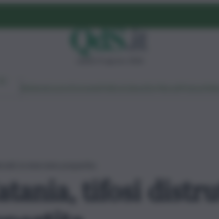
sabato 8 agosto 2026
Ambiente
Lavoro
Economia
Politica
Cultura
Dai Mercati
Podcast
Vid
trutti, le interviste prepartita
ania, tifosi distrut