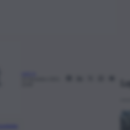
web-la
22 Dicembre 2021,
Le
22:09
preferite