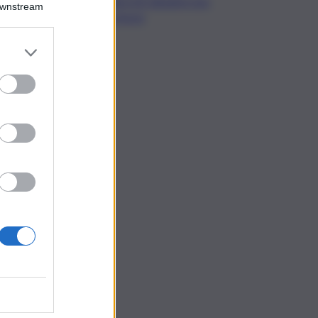
decreti attuativi non
Downstream
emessi