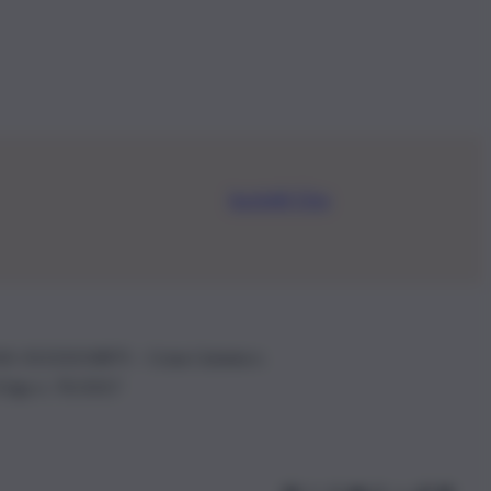
Iscriviti Ora
.IVA: 01153210875 – Cciaa Catania n.
 D.lgs n. 70/2017