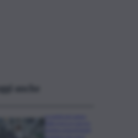
ggi anche
La parità nel campo
della ricerca è ancora
lontana ostacoli legati
al genere per nove