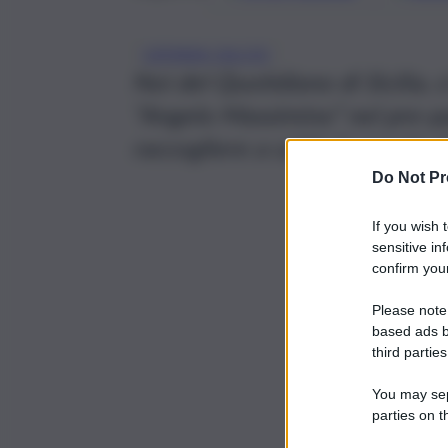
CATANIA CALCIO
Noi del Quotidiano di Sicilia, c
“Angelo Massimino” nel pre-pa
raccogliere a caldo le parole de
Do Not Pr
If you wish 
sensitive in
confirm your
Please note
based ads b
third parties
You may sepa
parties on t