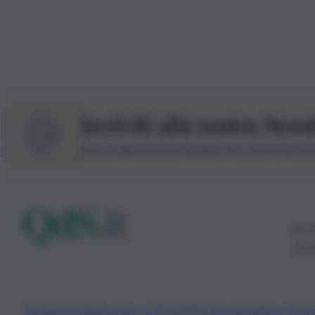
Iscriviti alla nostra News
Iscriviti alla nostra newsletter per non perdere 
© 20
0115
Chi Siamo
Fondazione Etica e Valori Marilù Tregua
Fondatore Carlo 