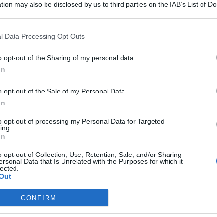
tion may also be disclosed by us to third parties on the IAB’s List of 
 that may further disclose it to other third parties.
 senza dubbio scosso l’ambiente etneo. Gli ultras della
l Data Processing Opt Outs
ntrare allo stadio per la partita odierna.
ll’esterno dello Stadio “Angelo Massimino” nel pre-partita di
o opt-out of the Sharing of my personal data.
ole dei tifosi. Pareri che viaggiano in un’unica direzione,
In
i. C’è ancora chi spera, chi è incredulo e chi non ha voglia di
o opt-out of the Sale of my Personal Data.
Antonio Licitra
In
to opt-out of processing my Personal Data for Targeted
ing.
In
o opt-out of Collection, Use, Retention, Sale, and/or Sharing
ersonal Data that Is Unrelated with the Purposes for which it
lected.
Out
CONFIRM