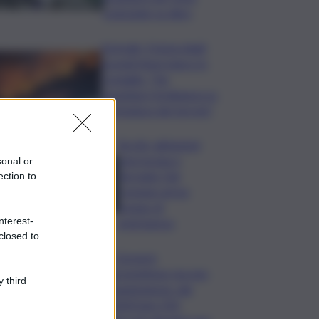
scienziate su dieci
Acireale, il tema degli
incendi tiene banco in
Consiglio. “Far
rispettare l’ordinanza su
scerbatura dei terreni”
Siccità, abitazioni
senz’acqua a
sonal or
Terrasini. Dal
ection to
Comune arriva
bypass di
nterest-
emergenza
closed to
I Governi
promettono ma non
 third
mantengono: dal
2020 ben 550