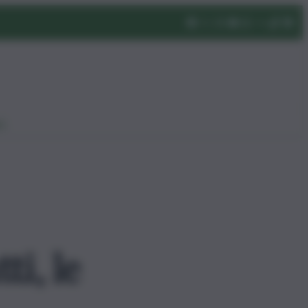
eo
ti, le