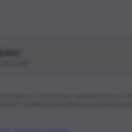
letter
le ultime novità
26 | Ediservice s.r.l. 95126 Catania – Via Principe Nicola, 22 – P
3210875 – Quotidiano di Sicilia usufruisce dei contributi di cui al
Alberto Tregua
Lavora con noi
Gerenza