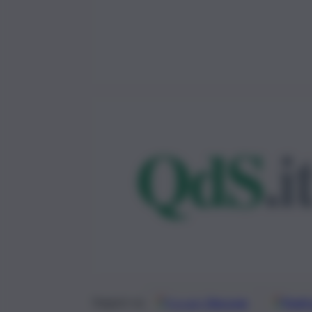
Google
Discover
Fonti 
Seguici su