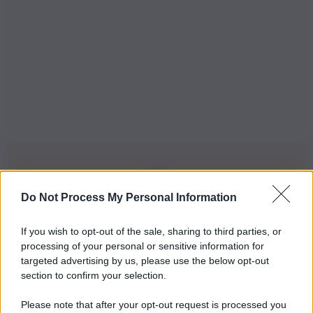
Do Not Process My Personal Information
Iscriviti alla nostra Newsletter
If you wish to opt-out of the sale, sharing to third parties, or
Iscriviti alla nostra newsletter per non perdere le ultime
processing of your personal or sensitive information for
novità
targeted advertising by us, please use the below opt-out
section to confirm your selection.
Iscriviti Ora
Please note that after your opt-out request is processed you