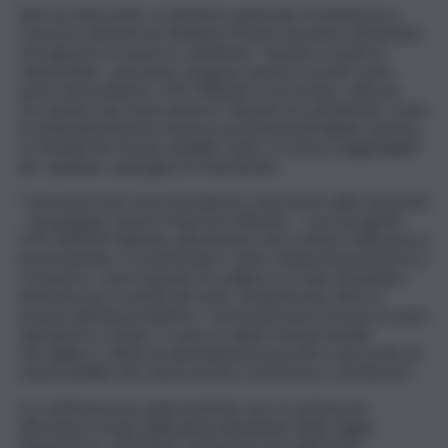
Nel suo intervento, la direttrice generale di Federpesca
Francesca Biondo ha ribaltato il frame narrativo dominante
sul rapporto tra pesca e ambiente: “quando si parla di
marine litter, i pescatori vengono spesso evocati come
parte del problema. LIFE DREAM ci ha fornito i dati per
raccontare una storia diversa”. Biondo ha sottolineato come
le undicimila imprese di pesca professionali italiane operino
su fondali che nessun satellite vede e in aree irraggiungibili
per qualsiasi campagna di volontariato.
“I pescatori non sono il problema, sono parte della soluzione
– ha spiegato ancora Francesca Biondo – con il progetto
LIFE DREAM abbiamo dimostrato che il settore della pesca
professionale, e in particolare i tanto vituperati pescherecci
a strascico, sono in grado di svolgere un ruolo di pubblico
interesse per la tutela del mare, andando ben oltre la
propria attività produttiva. I nostri pescatori escono in mare
ogni giorno e hanno a cuore la salute di quei fondali:
raccogliere i rifiuti accidentalmente pescati è una scelta di
responsabilità che siamo pronti a sostenere e strutturare”.
La conferenza ha rappresentato una occasione per
affrontare il nodo della piena attuazione della Legge
Salvamare (L. 60/2022). Federpesca ha sollecitato