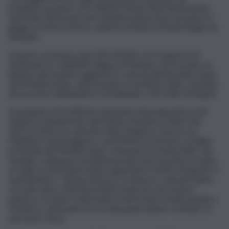
progetto europeo LIFE DREAM (Deep Reef Restoration
and Litter Removal in the Mediterranean Sea), tenutasi il 5
giugno al Porto di Forio, nell’Area Marina Protetta Regno di
Nettuno.
L’evento, promosso dal CNR-ISMAR con il supporto di
Federpesca e dell’AMP Regno di Nettuno, ha tracciato un
bilancio dei risultati raggiunti in 5 anni di attività nelle acque
del Mediterraneo, valorizzando il contributo delle comunità
di pescatori nell’Adriatico meridionale e nel Golfo di Napoli.
Il progetto LIFE DREAM, finanziato dal programma LIFE
Nature & Biodiversity dell’Unione Europea e attivo dal
2021 al 2026, ha coinvolto Italia, Spagna e Grecia con
l’obiettivo di proteggere e ripristinare le barriere coralline
profonde del Mediterraneo, rimuovere la marine litter dai
fondali e sviluppare modelli innovativi di economia circolare.
In Italia, le aree pilota hanno riguardato il Golfo di Napoli e il
Sud Adriatico. I 44 pescherecci a strascico coinvolti hanno
raccolto oltre 1500 kg di rifiuti marini di cui la metà è
plastica. A Ischia è stata infine trasformata tramite pirolisi a
freddo in carburante di seconda generazione restituito ai
pescatori stessi.