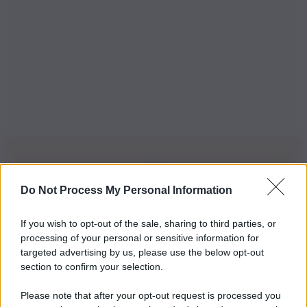
Do Not Process My Personal Information
Iscriviti alla nostra Newsletter
If you wish to opt-out of the sale, sharing to third parties, or
Iscriviti alla nostra newsletter per non perdere le ultime
processing of your personal or sensitive information for
novità
targeted advertising by us, please use the below opt-out
section to confirm your selection.
Iscriviti Ora
Please note that after your opt-out request is processed you