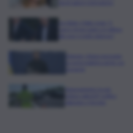
Varchi agita il centrodestra
Joe Biden, il figlio rivela: “Il
cancro di mio padre si è diffuso
alle ossa, è molto doloroso”
Zelensky: Stiamo lavorando
su nostra balistica anche con
Leonardo
Tamponamento tra più
vetture sulla A29, traffico
rallentato a Torretta