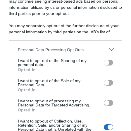
may continue seeing interest-based ads based on personal
information utilized by us or personal information disclosed to
third parties prior to your opt-out.
You may separately opt-out of the further disclosure of your
personal information by third parties on the IAB’s list of
© 2026 | Ediservice s.r.l. 95126 Catania – Via Principe
downstream participants.
Nicola, 22 – P.IVA: 01153210875 – Cciaa Catania n.
Personal Data Processing Opt Outs
This information may also be disclosed by us to third parties
01153210875 – Quotidiano di Sicilia usufruisce dei
on the IAB’s List of Downstream Participants that may further
contributi di cui al D.lgs n. 70/2017
I want to opt-out of the Sharing of my
disclose it to other third parties.
personal data.
Opted In
I want to opt-out of the Sale of my
Personal Data.
Chi Siamo
Opted In
Fondazione Etica e Valori Marilù Tregua
Fondatore Carlo Alberto Tregua
Lavora con noi
I want to opt-out of processing my
Personal Data for Targeted Advertising.
Gerenza
Opted In
I want to opt-out of Collection, Use,
Retention, Sale, and/or Sharing of my
Personal Data that Is Unrelated with the