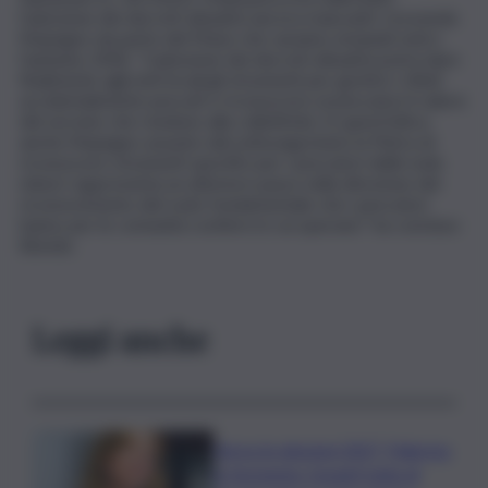
l’adozione dei decreti attuativi ancora mancanti, ricevendo
l’impegno da parte del Mase che saranno emanati entro
l’autunno 2026. “L’adozione dei decreti attuativi potrà dare
finalmente agli enti locali gli strumenti per gestire i rifiuti
accidentalmente pescati e riconoscere ai pescatori il valore
del servizio che rendono alla collettività. In quest’ottica
anche l’impegno assunto dal sottosegretario la Pietra di
riconoscere strumenti specifici per i pescatori delle isole
minori rappresenta un ulteriore passo nella direzione del
riconoscimento del ruolo fondamentale che i pescatori
hanno per le comunità costiere in cui operano” ha concluso
Biondo.
Leggi anche
Verso le elezioni 2027, Palermo
in fermento: l’avanti tutta di