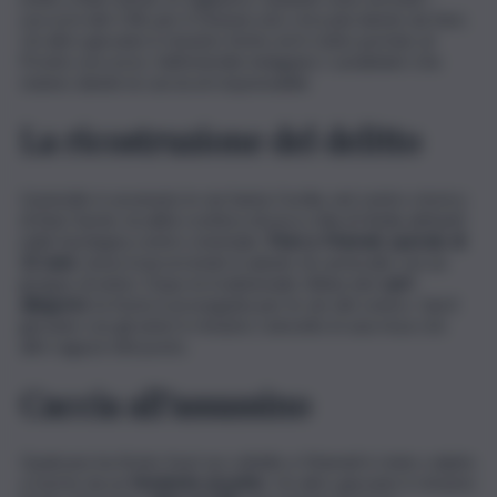
soccorsi del 118, per il 22enne non c’era più niente da fare.
Un altro giovane è rimasto ferito ed è stato portato al
Pronto soccorso. Sull’omicidio indagano i carabinieri che
stanno dando la caccia al responsabile
La ricostruzione del delitto
L’omicidio è avvenuto in via Santa Cecilia, nel centro storico
di Bari Sardo, località costiera di poco mila di 4mila abitanti
nella Sardegna centro orientale.
Marco Mameli, operaio di
22 anni
, stava trascorrendo il sabato di carnevale con un
gruppo di amici. Dopo la tradizionale sfilata dei
carri
allegorici
, la festa è proseguita per le vie del centro. Qui il
giovane con gli amici è rimasto coinvolto in una rissa con
altri ragazzi del posto.
Caccia all’assassino
Qualcuno ha tirato fuori un coltello e Mameli è stato colpito
a morte da un
fendente al petto
. Un altro giovane è rimasto