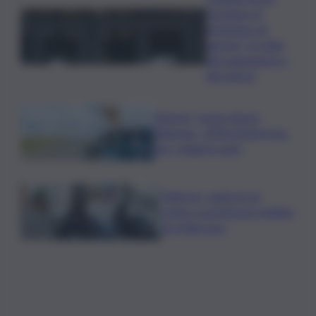
l’assegno di
inclusione ad
agosto? Le date
del pagamento e
dei rinnovi
Turismo, Osservatorio
Telepass: +20% di interesse
per i viaggi in auto
Palermo, rapina in un
centro scommesse: bottino
da 5mila euro