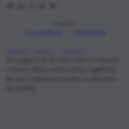
Seguici su
Google
Discover
Fonti preferite
, 
, 
DELITTO
NUORO
OMICIDIO
Un ragazzo di 22 anni, Marco Mameli,
è morto dopo essere stato raggiunto
da una coltellata al petto: la dinamica
del delitto