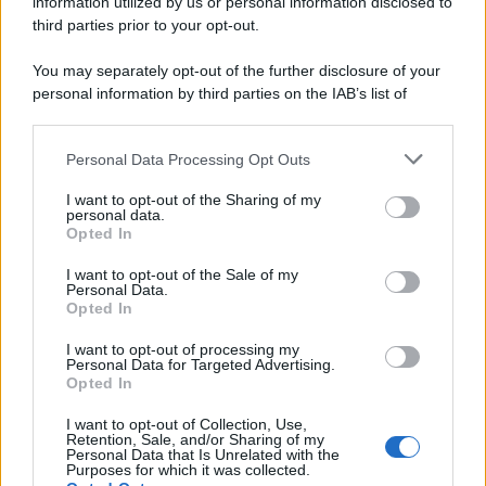
information utilized by us or personal information disclosed to
third parties prior to your opt-out.
You may separately opt-out of the further disclosure of your
personal information by third parties on the IAB’s list of
© 2026 | Ediservice s.r.l. 95126 Catania – Via Principe
downstream participants.
Nicola, 22 – P.IVA: 01153210875 – Cciaa Catania n.
Personal Data Processing Opt Outs
This information may also be disclosed by us to third parties
01153210875 – Quotidiano di Sicilia usufruisce dei
on the IAB’s List of Downstream Participants that may further
contributi di cui al D.lgs n. 70/2017
I want to opt-out of the Sharing of my
disclose it to other third parties.
personal data.
Opted In
I want to opt-out of the Sale of my
Personal Data.
Chi Siamo
Opted In
Fondazione Etica e Valori Marilù Tregua
Fondatore Carlo Alberto Tregua
Lavora con noi
I want to opt-out of processing my
Personal Data for Targeted Advertising.
Gerenza
Opted In
I want to opt-out of Collection, Use,
Retention, Sale, and/or Sharing of my
Personal Data that Is Unrelated with the
Purposes for which it was collected.