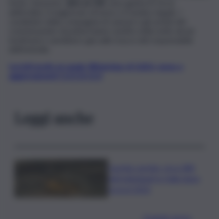
ferito. Sul posto,
oltre al 118
, sono giunte le forze
dell’ordine, il magistrato di turno e il medico legale. I
carabinieri della compagnia di Lanusei e gli uomini del
commissariato di polizia hanno sentito nella notte alcuni
testimoni e sarebbero già sulle tracce del responsabile
dell’omicidio.
Iscriviti gratis al canale WhatsApp di QdS.it, news e
aggiornamenti CLICCA QUI
Leggi anche
Caretta caretta, circa 280
nidi individuati in Italia dopo
record 2025
Quando arriva