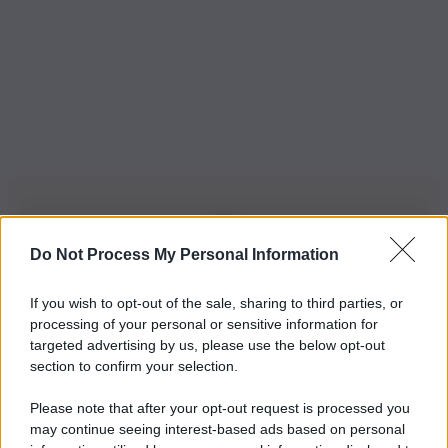
Do Not Process My Personal Information
Iscriviti alla nostra Newsletter
If you wish to opt-out of the sale, sharing to third parties, or
Iscriviti alla nostra newsletter per non perdere le ultime
processing of your personal or sensitive information for
novità
targeted advertising by us, please use the below opt-out
section to confirm your selection.
Iscriviti Ora
Please note that after your opt-out request is processed you
may continue seeing interest-based ads based on personal