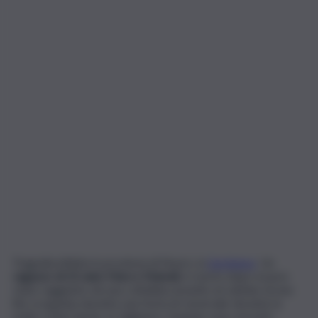
Tragedia infinita in provincia di Nuoro, in
Sardegna
. Un
ragazzo di 22 anni, Marco Mameli
, è morto dopo essere
stato raggiunto da una coltellata al petto al culmine di una
lite scoppiata durante una festa di carnevale durante la
notte a Bari Sardo, in Ogliastra. Quando sono arrivati i