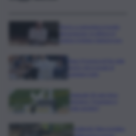
Morto a Lampedusa travolto
dal gommone, la vittima è il
regista Cristiano Giamporcaro
Papa: Presenza di Dio nelle
nostre vite in grado di
cambiare tutto
Nagasaki, 81 anni dopo
l’atomica: “Il nucleare è
male assoluto”
Coldiretti: Filiera bufalina
solida ed in crescita