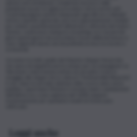
questa sarà un’edizione complicata non poco dalla
pandemia sia per le rigide procedure che le norme anti
Covid impongono (artisti tamponati ogni 48 ore e blindati
nel loro quartier generale, percorsi appositamente studiati
per evitare assembramenti all’entrata e all’uscita del teatro
Ariston, conferenze stampa in streaming, ecc) sia perché
già in questi giorni che precedono l’avvio della kermesse si
sono registrati alcuni casi di positività al virus tra tecnici e
orchestrali.
Un nome tra tutti, quello del Maestro Beppe Vessicchio
che spera di negativizzarsi in tempo per accompagnare Le
Vibrazioni. L’unica buona notizia sul versante Covid, in
omaggio allo slogan che lo voleva il “Festival della Rinascita”,
è che, dopo la surreale edizione dello scorso anno senza
pubblico, quest’anno l’Ariston è tornato (salvo cambiamenti
dell’ultima ora, a una capienza del 100% seppure
esclusivamente per spettatori muniti di Green pass
rafforzato
Leggi anche