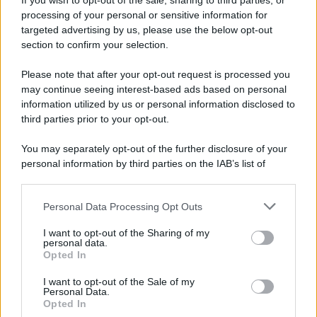
If you wish to opt-out of the sale, sharing to third parties, or
Iscriviti alla nostra newsletter per non perdere le ultime
processing of your personal or sensitive information for
novità
targeted advertising by us, please use the below opt-out
section to confirm your selection.
Iscriviti Ora
Please note that after your opt-out request is processed you
may continue seeing interest-based ads based on personal
information utilized by us or personal information disclosed to
third parties prior to your opt-out.
You may separately opt-out of the further disclosure of your
personal information by third parties on the IAB’s list of
© 2026 | Ediservice s.r.l. 95126 Catania – Via Principe
downstream participants.
Nicola, 22 – P.IVA: 01153210875 – Cciaa Catania n.
Personal Data Processing Opt Outs
This information may also be disclosed by us to third parties
01153210875 – Quotidiano di Sicilia usufruisce dei
on the IAB’s List of Downstream Participants that may further
contributi di cui al D.lgs n. 70/2017
I want to opt-out of the Sharing of my
disclose it to other third parties.
personal data.
Opted In
I want to opt-out of the Sale of my
Personal Data.
Chi Siamo
Opted In
Fondazione Etica e Valori Marilù Tregua