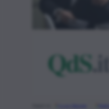
Google
Discover
Fonti 
Seguici su