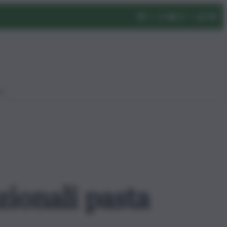
eo
zionali pasta