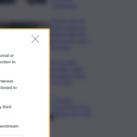
l’Olimpiakos
Palermo, lanci di
pietre contro un
autobus allo Zen:
rotto il vetro di un
finestrino
sonal or
L’Antitrust multa
ection to
monopattini, e-bike
sharing attivi a Roma
nterest-
per 2,675 mln
closed to
Picardi,
Sportface TV al
 third
fianco del CONI
Downstream