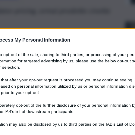
tor pricing, ormai prodotto civetta
ocess My Personal Information
to opt-out of the sale, sharing to third parties, or processing of your per
formation for targeted advertising by us, please use the below opt-out s
 selection.
 that after your opt-out request is processed you may continue seeing i
ased on personal information utilized by us or personal information dis
 prior to your opt-out.
rately opt-out of the further disclosure of your personal information by
he IAB’s list of downstream participants.
no della pasta sta attraversando una fase di crescente
tion may also be disclosed by us to third parties on the IAB’s List of 
etti distorsivi strutturali”: lo ha detto Luigi Scordamaglia,
 that may further disclose it to other third parties.
rvenuto oggi alla tavola rotonda “La concorrenza leale nel