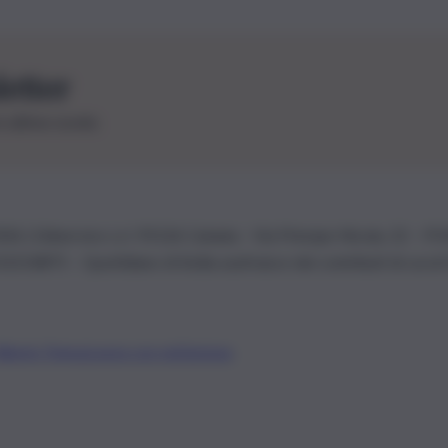
letter
le ultime novità
26 | Ediservice s.r.l. 95126 Catania – Via Principe Nicola, 22 – P
3210875 – Quotidiano di Sicilia usufruisce dei contributi di cui al
Alberto Tregua
Lavora con noi
Gerenza