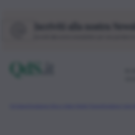
Iscriviti alla nostra News
Iscriviti alla nostra newsletter per non perdere 
© 20
0115
Chi Siamo
Fondazione Etica e Valori Marilù Tregua
Fondatore Carlo 