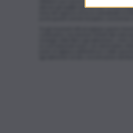
riflettere una concorrenza efficiente e divent
alterare gli equilibri del mercato”. E ha pros
tema del rapporto di forza contrattuale tra ind
poche grandi centrali d’acquisto concentrano 
Tra gli strumenti utili ad arginare questo fen
continuative, introduzione di limiti alla reiter
strategici della filiera agroalimentare, criter
ai costi industriali medi o che determinino eff
poteri di vigilanza dell’Antitrust e delle auto
agroalimentari ad alta concentrazione distribu