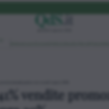
giovedì 6 agosto 2026
Ambiente
Lavoro
Economia
Politica
Cultura
Dai Mercati
Podcast
Vid
te promozionali pasta con sconti sopra 30%
a:41% vendite promo