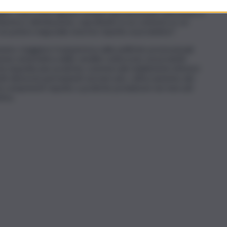
a invece uno strumento di pressione strutturale capace di
eguito “Così come appare sempre più necessario affrontare il
ustria e distribuzione, soprattutto in un contesto in cui
un potere negoziale enorme rispetto ai produttori”.
omeno: maggiore trasparenza sulle politiche promozionali
azione sistematica delle vendite sottocosto sui prodotti
i che impediscano pratiche commerciali stabilmente inferiori
etti distorsivi permanenti sul mercato, rafforzamento dei
rità competenti rispetto a pratiche predatorie nei mercati
tiva.