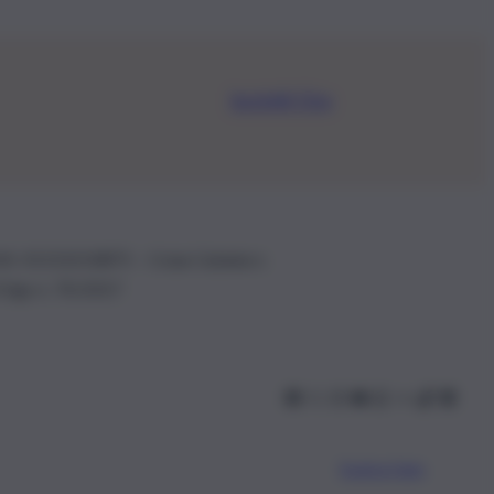
Iscriviti Ora
.IVA: 01153210875 – Cciaa Catania n.
 D.lgs n. 70/2017
Scarica l’app