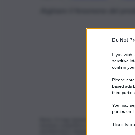
Arginare il fenomeno del preda
Do Not Pr
If you wish 
sensitive in
confirm your
Please note
based ads b
third parties
You may sepa
parties on t
Roma, 11 mag. (askanews) – “Il mercato italia
This informa
tensione competitiva che rischia di produrre eff
Participants
amministratore delegato di Filiera Italia, inte