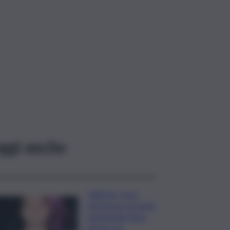
ggi anche
Palermo, ecco
Strefezza: accordo
pluriennale dopo
intesa con