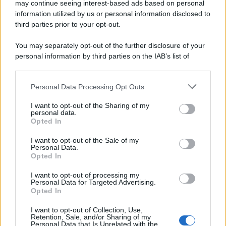
may continue seeing interest-based ads based on personal
information utilized by us or personal information disclosed to
third parties prior to your opt-out.
You may separately opt-out of the further disclosure of your
personal information by third parties on the IAB’s list of
© 2026 | Ediservice s.r.l. 95126 Catania – Via Principe
downstream participants.
Nicola, 22 – P.IVA: 01153210875 – Cciaa Catania n.
Personal Data Processing Opt Outs
This information may also be disclosed by us to third parties
01153210875 – Quotidiano di Sicilia usufruisce dei
on the IAB’s List of Downstream Participants that may further
contributi di cui al D.lgs n. 70/2017
I want to opt-out of the Sharing of my
disclose it to other third parties.
personal data.
Opted In
I want to opt-out of the Sale of my
Personal Data.
Chi Siamo
Opted In
Fondazione Etica e Valori Marilù Tregua
Fondatore Carlo Alberto Tregua
Lavora con noi
I want to opt-out of processing my
Personal Data for Targeted Advertising.
Gerenza
Opted In
I want to opt-out of Collection, Use,
Retention, Sale, and/or Sharing of my
Personal Data that Is Unrelated with the