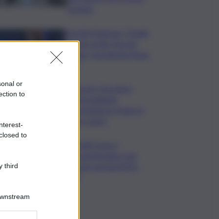
saranno
Fiorella Mannoia: “Quello
che ha scritto Guccini
rimane, facciamone buon
uso”
sonal or
Guccini, Zucchero:
ection to
“Stai soltando
dormendo in fondo al
mio cuore”
nterest-
closed to
Contratti, Aran e
sindacati firmano Ccnl
Funzioni Centrali 2025-
 third
2027
Downstream