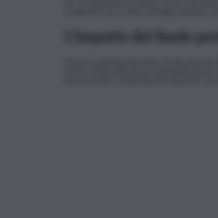
Per le tempistiche di rilascio, invece, il prest
complicato) corso prima dell’approvazione e l’i
L’importo del fondo pe
L’importo del finanziamento a fondo perduto d
anche il 100% delle spese ammissibili oppure 
fondo perduto e finanziamento bancario con ta