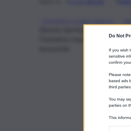
Google
Discover
Fonti 
Seguici su
, 
CONTRIBUTO FONDO PERDUTO
PR
Questa tipologia di prestito, s
Do Not Pr
l’iniziativa imprenditoriale di
femminile
If you wish 
sensitive in
confirm your
Please note
based ads b
third parties
You may sepa
parties on t
This informa
Participants