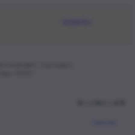
Iscriviti Ora
.IVA: 01153210875 – Cciaa Catania n.
 D.lgs n. 70/2017
Scarica l’app