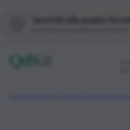
Iscriviti alla nostra News
Iscriviti alla nostra newsletter per non perdere 
© 20
0115
Chi Siamo
Fondazione Etica e Valori Marilù Tregua
Fondatore Carlo 