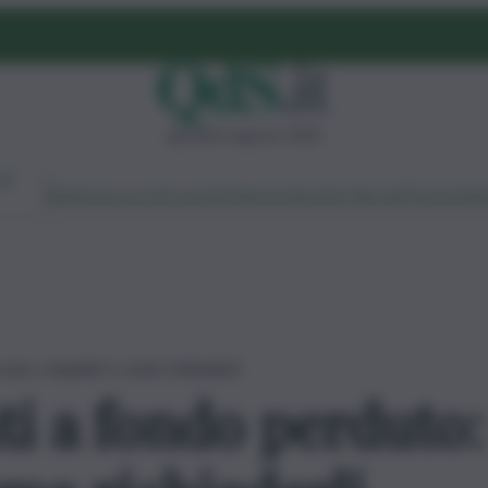
giovedì 6 agosto 2026
Ambiente
Lavoro
Economia
Politica
Cultura
Dai Mercati
Podcast
Vid
ono, requisiti e come richiederli
i a fondo perduto: