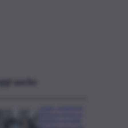
ggi anche
Catania, completati gli
alloggi per giovani con
disabilità in via Caduti
del Lavoro: ecco come