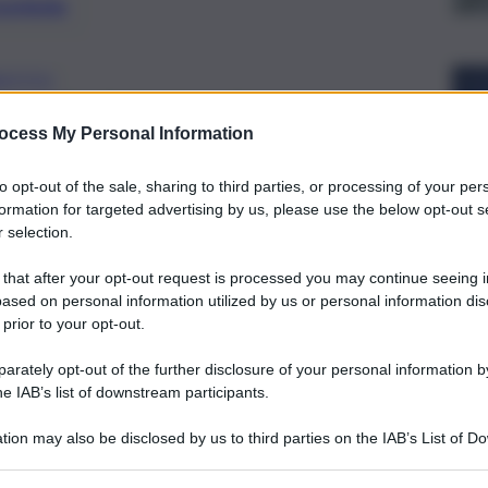
preferite
ESTITO
pesso ha l’obiettivo di incoraggiare
ocess My Personal Information
 aziende a carattere giovanile o
to opt-out of the sale, sharing to third parties, or processing of your per
formation for targeted advertising by us, please use the below opt-out s
 selection.
 that after your opt-out request is processed you may continue seeing i
ased on personal information utilized by us or personal information dis
 prior to your opt-out.
rately opt-out of the further disclosure of your personal information by
he IAB’s list of downstream participants.
tion may also be disclosed by us to third parties on the IAB’s List of 
 that may further disclose it to other third parties.