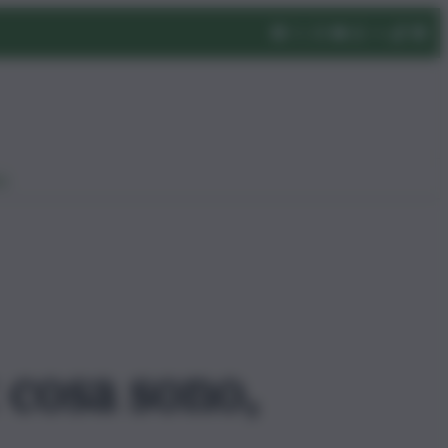
eo
 cosa sono,