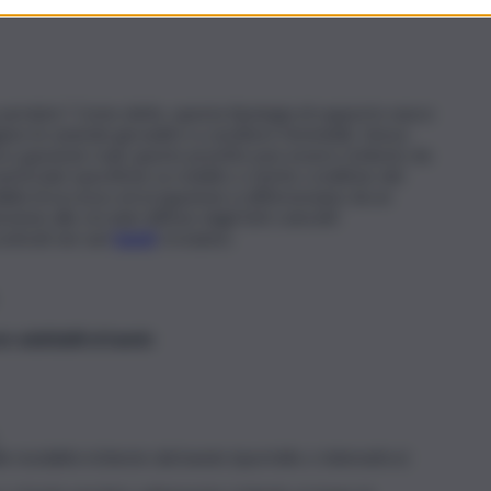
o perduto? Come detto, questa tipologia di supporto nasce
are le aziende giovanili e a carattere femminile. Senza
ma e garanzie reali, questo prestito può essere richiesto da
articolari specifiche su reddito o merito creditizio del
alità di accesso ed erogazione si differenziano da un
zione alle circolari diffuse dagli Enti coinvolti
contrati nei vari
bandi
, troviamo:
e adattabili al bando
e modalità richieste dal bando (sportello o telematico)