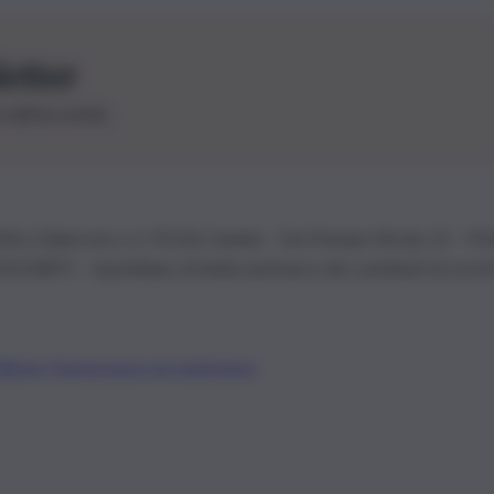
letter
le ultime novità
26 | Ediservice s.r.l. 95126 Catania – Via Principe Nicola, 22 – P
3210875 – Quotidiano di Sicilia usufruisce dei contributi di cui al
Alberto Tregua
Lavora con noi
Gerenza