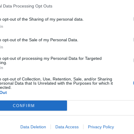
l Data Processing Opt Outs
o opt-out of the Sharing of my personal data.
o, c’è quello del cosiddetto fondo perduto. Ma di cosa si
In
ne? Di seguito, una breve panoramica sui finanziamenti a
o opt-out of the Sale of my Personal Data.
In
erduto: di cosa si tratta
to opt-out of processing my Personal Data for Targeted
ing.
rima di procedere per la concessione di un
In
 di credito richiede delle garanzie a tutela dell’importo
so del fondo perduto, tutto ciò non esiste. Questo, infatti,
o opt-out of Collection, Use, Retention, Sale, and/or Sharing
ersonal Data that Is Unrelated with the Purposes for which it
teresse e obbligo di restituzione. Insomma, un
lected.
 profitto da esso.
Out
t, news e aggiornamenti CLICCA QUI
CONFIRM
ivo di incoraggiare l’iniziativa imprenditoriale di aziende a
ligo della restituzione, il loro scopo è quello di aiutare e
o finanziario del proprio bene. Ad erogare ciò, infine, sono
Data Deletion
Data Access
Privacy Policy
 locali che decidono di contribuire all’impegno richiesto in