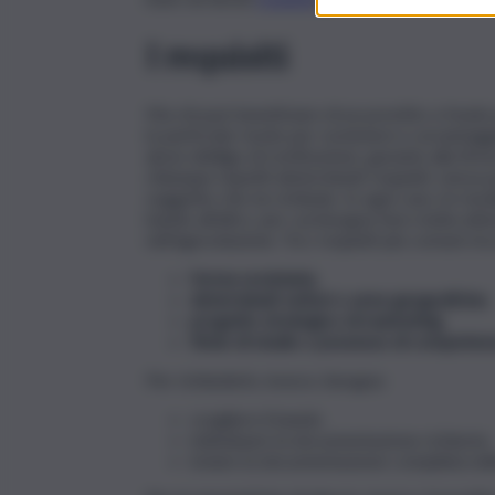
I requisiti
Ma chi può beneficiare di un prestito a fond
in particolar modo per sostenere e avvantaggi
alcun obbligo di restituzione, garante alla fir
chiunque rispetti determinati requisiti, senza p
soggetto che ne richiede. In ogni caso, le mod
bando all’altro, per cui bisogna fare molta atten
nell’agevolazione. Tra i requisiti più comuni ris
forma societaria
,
determinati settori o aree geografiche;
progetto strategico di marketing
;
titolo di studio o possesso di competenz
Per richiederlo, invece, bisogna:
scegliere il bando
individuare la documentazione richiesta
inviare la documentazione compilata nell