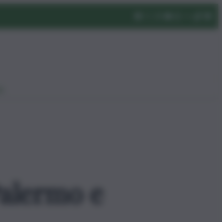
eo
 Palermo e