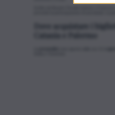
Scritto da Rosario Fiorello insieme a Francesc
prevede la partecipazione di una banda. La pa
Dove acquistare i biglie
Catania e Palermo
Le
prevendite
sono aperte dalle ore 15 di
gio
Sicilia e Ticketone.