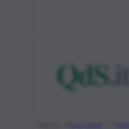
Google
Discover
Fonti 
Seguici su