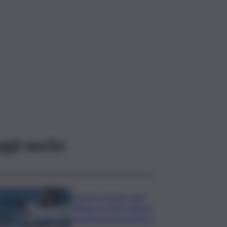
ggi anche
A Porto Cesareo vino
affinato in mare diviene
esperienza enoturistica