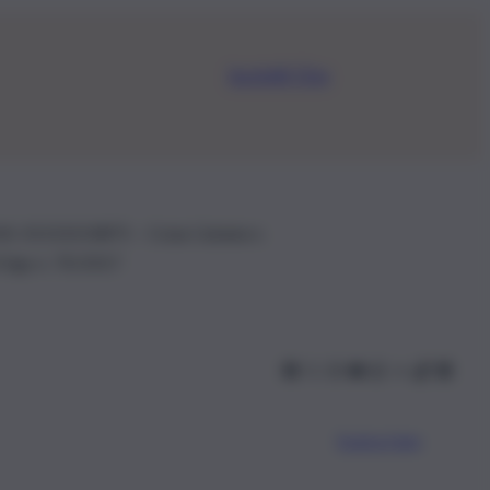
Iscriviti Ora
.IVA: 01153210875 – Cciaa Catania n.
 D.lgs n. 70/2017
Scarica l’app