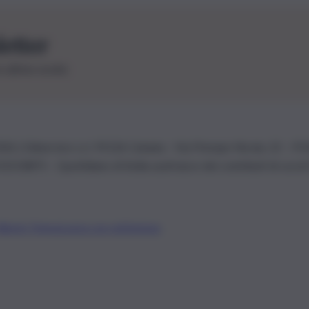
letter
le ultime novità
26 | Ediservice s.r.l. 95126 Catania – Via Principe Nicola, 22 – P
3210875 – Quotidiano di Sicilia usufruisce dei contributi di cui al
Alberto Tregua
Lavora con noi
Gerenza