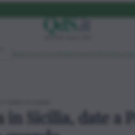
mercoledì 5 agosto 2026
Ambiente
Lavoro
Economia
Politica
Cultura
Dai Mercati
Podcast
Vid
rmo e Catania: ecco quando
a in Sicilia, date a