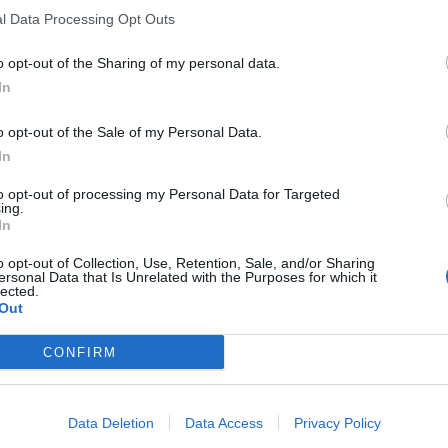
l Data Processing Opt Outs
 teatri di tutta Italia, Rosario Fiorello torna in Sicilia con
o opt-out of the Sharing of my personal data.
arà sull’isola dal 6 all’11 settembre 2022: nello specifico,
In
tania; il 10 e l’11, invece, al Teatro di Verdura a Palermo.
o opt-out of the Sale of my Personal Data.
ortato il celebre showman sul palco dopo diverso tempo: non
In
lo” in Sicilia: le date
to opt-out of processing my Personal Data for Targeted
ing.
In
a Bellini di Catania accoglierà Fiorello. Pochi giorni dopo, il 10
o opt-out of Collection, Use, Retention, Sale, and/or Sharing
ccherà a Palermo.
ersonal Data that Is Unrelated with the Purposes for which it
lected.
Out
provvisazioni e gli esperimenti scenici che hanno reso
n tutta Italia. Saranno sicuramente tanti i momenti di
mancheranno gli ospiti a sorpresa e i “fuori copione”,
CONFIRM
lo.
: Fiorello
“, non mancheranno neanche i riferimenti
uardo acuto e ironico dell’artista e con un pizzico di
Data Deletion
Data Access
Privacy Policy