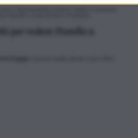
o Bozzi, Pigi Montebelli e Federico Taddia, lo spettacolo
rte musicale è curata da Enrico Cremonesi.
tti per vedere Fiorello a
vedì 23 giugno
, nei punti vendita abituali, su Box Office