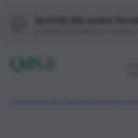
Iscriviti alla nostra News
Iscriviti alla nostra newsletter per non perdere 
© 20
0115
Chi Siamo
Fondazione Etica e Valori Marilù Tregua
Fondatore Carlo 