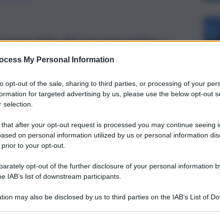
on nuove date del suo tour estivo a
 quando e le info su biglietti e
ocess My Personal Information
to opt-out of the sale, sharing to third parties, or processing of your per
formation for targeted advertising by us, please use the below opt-out s
 selection.
 that after your opt-out request is processed you may continue seeing i
ased on personal information utilized by us or personal information dis
 prior to your opt-out.
rately opt-out of the further disclosure of your personal information by
he IAB’s list of downstream participants.
tion may also be disclosed by us to third parties on the IAB’s List of 
 that may further disclose it to other third parties.