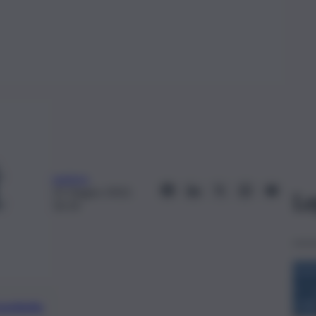
webms
22 Giugno 2022,
Le
16:14
preferite