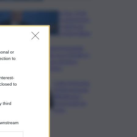
Ex Ilva, Orsini
(Confindustria):
si valuta una
cordata italiana
David di Donatello,
sonal or
Gian Luca Farinelli è il
ection to
nuovo direttore
artistico
nterest-
Crollo di Messina,
closed to
Schifani ringrazia
Webuild per i
mezzi inviati sul
 third
posto
Downstream