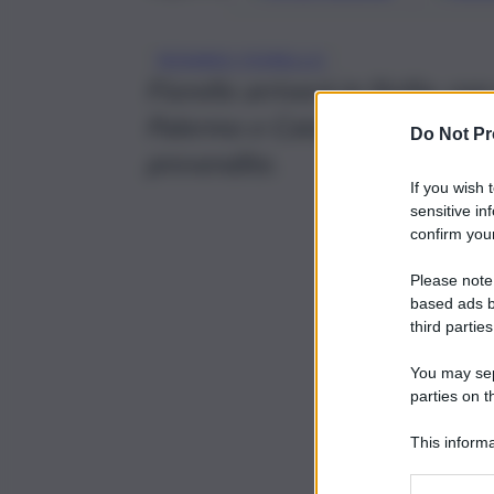
ROSARIO FIORELLO
Fiorello arriverà in Sicilia, c
Palermo e Catania: ecco dove e
Do Not Pr
prevendite.
If you wish 
sensitive in
confirm your
Please note
based ads b
third parties
You may sepa
parties on t
This informa
Participants