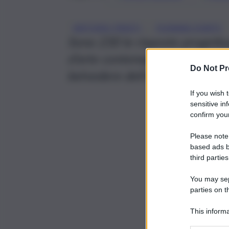
, 
ANTONIO PRESTI
FIUMARA D’ARTE
Sono 230 le risposte progettu
d’arte contemporanea: design 
Do Not Pr
belvedere dell’anima”.
If you wish 
sensitive in
confirm your
Please note
based ads b
third parties
You may sepa
parties on t
This informa
Participants