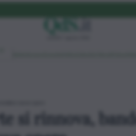
venerdì 7 agosto 2026
Ambiente
Lavoro
Economia
Politica
Cultura
Dai Mercati
Podcast
Vid
installare nuove opere
te si rinnova, band