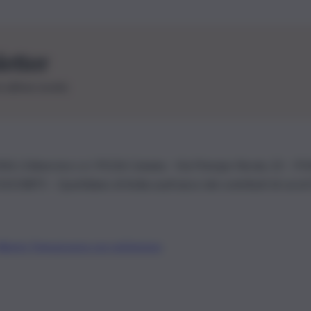
letter
le ultime novità
26 | Ediservice s.r.l. 95126 Catania – Via Principe Nicola, 22 – P
3210875 – Quotidiano di Sicilia usufruisce dei contributi di cui al
Alberto Tregua
Lavora con noi
Gerenza