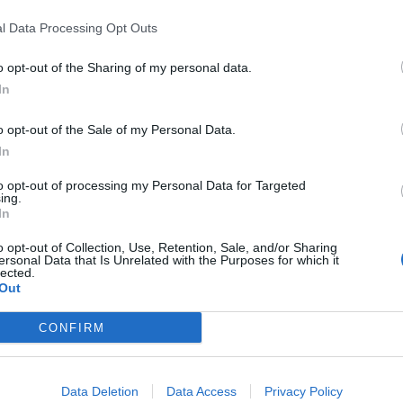
l Data Processing Opt Outs
 concorso per 13 opere d’arte contemporanea: design
o opt-out of the Sharing of my personal data.
 dell’anima”
.
In
cielo aperto d’Arte contemporanea “
Fiumara d’Arte
” voluto
do, nell’ambito del progetto FISR “La rifunzionalizzazione
o opt-out of the Sale of my Personal Data.
 di Messina, il cui importo complessivo è superiore ai
In
perta ad artisti, architetti e designer nati dopo il 31
to opt-out of processing my Personal Data for Targeted
ing.
sti, architetti e designer già affermati. Il riscontro
In
o come in questo particolare periodo è necessario
o opt-out of Collection, Use, Retention, Sale, and/or Sharing
ersonal Data that Is Unrelated with the Purposes for which it
 il Rettore, prof. Salvatore Cuzzocrea – ha fortemente
lected.
verse difficoltà incontrate in questi ultimi anni, ottenendo
Out
 necessarie per completarlo. Anche in un momento
e, abbiamo voluto impegnare importanti risorse per
CONFIRM
ello dell’arte e del design e per implementare la ricerca.
zate a ‘Fiumara d’Arte’, infatti, abbiamo assegnato 15 tra
on Antonio Presti e con la Fondazione, inoltre, ribadisce il
torio”.
Data Deletion
Data Access
Privacy Policy