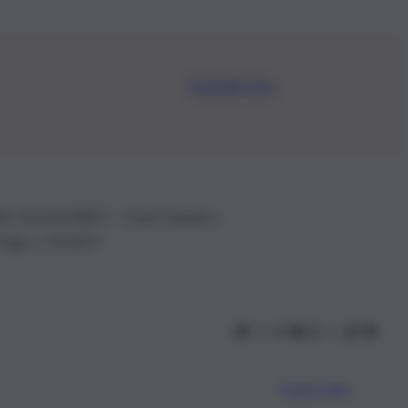
Iscriviti Ora
.IVA: 01153210875 – Cciaa Catania n.
 D.lgs n. 70/2017
Scarica l’app