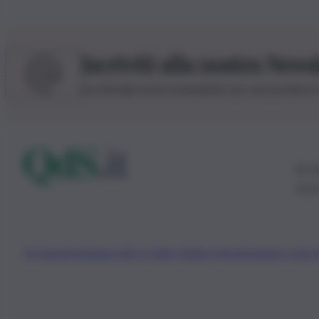
Iscriviti alla nostra News
Iscriviti alla nostra newsletter per non perdere 
© 20
0115
Chi Siamo
Fondazione Etica e Valori Marilù Tregua
Fondatore Carlo 