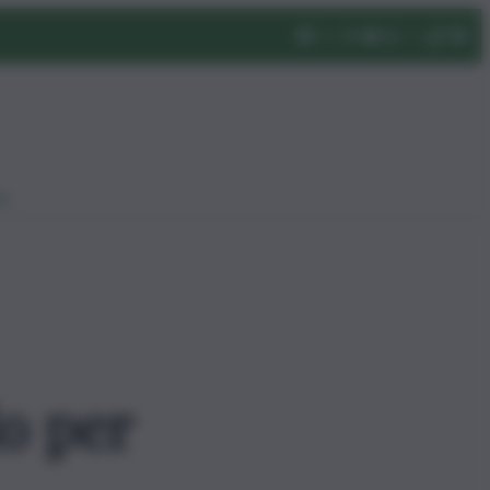
eo
o per