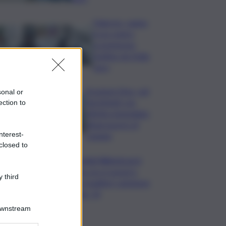
Palermo, rapina
in un centro
scommesse:
bottino da 5mila
euro
Eruzione Etna, voli
sonal or
ripristinati con
ection to
effetto immediato
all’aeroporto di
nterest-
Catania
closed to
Mondiali Wakeboard:
primo oro è azzurro,
 third
Noa Gualtieri campione
Under 14
Downstream