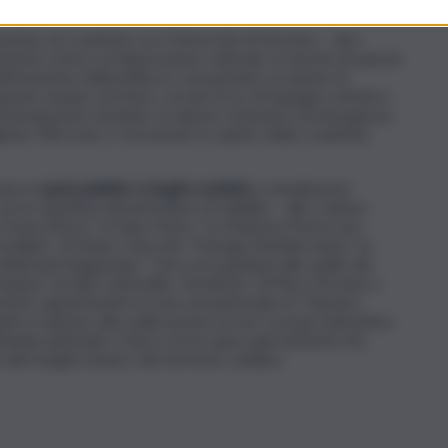
mino di creatività con l’Università di Messina – dice
mento storico di depressione culturale, la nascita di queste
festazione della bellezza, una grande occasione di
guardo sempre al futuro, un percorso di impegno artistico,
partecipazione al bando, in questo momento di emergenza,
nto. Ritrovare e rincontrare lo spirito della creatività,
ate in
spazi pubblici e luoghi condivisi
, e inizialmente
 le rispettive infrastrutture di viabilità – alle sculture
oeta Morto” di Tano Festa, “La Materia Poteva non
arallelo” di Mauro Staccioli, “Energia Mediterranea” di
Hidetoshi Nagasawa, “Una curva gettata alle spalle del
ianna” di Italo Lanfredini, “Arethusa” di Piero Dorazio e
artisti, appartenenti al ciclo monumentale di “Fiumara
tto è ispirato alla realizzazione di veri e propri belvedere
inuità spirituale e fisica con le opere già esistenti che,
ltri luoghi sempre del territorio siciliano.