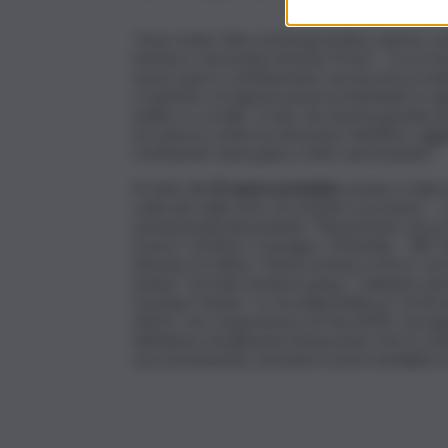
“Sono molto felice di intraprendere questo cam
l’artista e mecenate Antonio Presti – In un mo
nuove opere contribuiranno ad una nuova mani
creatività e di rigenerazione proiettando lo s
politico e sociale. Credo che questa grande 
sia stata la conferma del primo obiettivo raggiu
restituendo tanta gioia a tutti i partecipanti”.
Di fatto,
l
e 13 opere premiate
saranno realizz
collocate nelle aree circostanti e prossime – con
monumentali denominate “Monumento ad un P
Esserci” di Pietro Consagra, “Piramide – 38° P
Antonio Di Palma, “Stanza di Barca d’Oro” di 
tempo” di Paolo Schiavocampo, “Labirinto di Ar
Graziano Marini, “La via della Bellezza” di 40 
d’Arte” nel comprensorio di Tusa (ME). Il proge
dell’anima, installazioni temporanee che in cont
successivamente, potranno essere installate in a