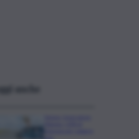
ggi anche
Turismo, Osservatorio
Telepass: +20% di
interesse per i viaggi in
auto