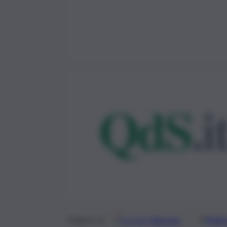
Google
Discover
Fonti 
Seguici su