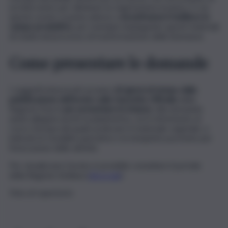
un intervento per eliminare la vegetazione invasiva. E con
questo avviso si punta adesso a
incentivarne il riutilizzo in
campo produttivo
, per esempio impiegando questi materiali
di risulta nel processo di trasformazione delle biomasse.
Come presentare le domande
I soggetti interessati avranno
60 giorni di tempo dalla
pubblicazione dell’avviso sulla Gazzetta Ufficiale
della
Regione (Gurs)
per presentare le istanze
. Alla domanda
andrà allegata anche la planimetria, con il riferimento al
corso d’acqua dal quale prelevare il materiale vegetale, e
indicate le modalità operative e la tempistica previste per
l’esecuzione delle attività.
Per visualizzare l’avviso è possibile consultare il portale
della Regione Siciliana (
clicca qui
).
Foto di repertorio