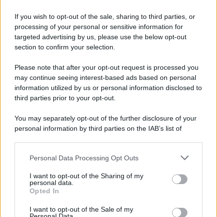
Iscriviti alla nostra Newsletter
If you wish to opt-out of the sale, sharing to third parties, or
Iscriviti alla nostra newsletter per non perdere le ultime
processing of your personal or sensitive information for
novità
targeted advertising by us, please use the below opt-out
section to confirm your selection.
Iscriviti Ora
Please note that after your opt-out request is processed you
may continue seeing interest-based ads based on personal
information utilized by us or personal information disclosed to
third parties prior to your opt-out.
You may separately opt-out of the further disclosure of your
personal information by third parties on the IAB’s list of
© 2026 | Ediservice s.r.l. 95126 Catania – Via Principe
downstream participants.
Nicola, 22 – P.IVA: 01153210875 – Cciaa Catania n.
Personal Data Processing Opt Outs
This information may also be disclosed by us to third parties
01153210875 – Quotidiano di Sicilia usufruisce dei
on the IAB’s List of Downstream Participants that may further
contributi di cui al D.lgs n. 70/2017
I want to opt-out of the Sharing of my
disclose it to other third parties.
personal data.
Opted In
I want to opt-out of the Sale of my
Personal Data.