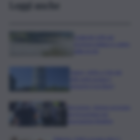
Leggi anche
Coldiretti: 60% del
territorio italiano è colpito
dalla siccità
Unipol, +42% a 1,06 mld
utile netto gruppo I
semestre (con Bper)
Terrorismo, 16enne arrestato
nel Grossetano per
associazione jihadista
Palermo, i NAS scovano oltre 5