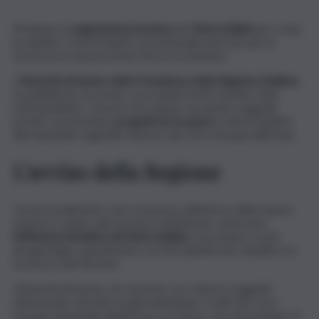
Sfruttare la
vegetazione invasiva
dei
fiumi siciliani
per scopi
produttivi, trasformando un potenziale pericolo per la
sicurezza in una preziosa risorsa economica.
L
‘Autorità di bacino della Presidenza della Regione Siciliana
ha pubblicato un avviso con il quale invita Comuni, Città
metropolitane, Consorzi di Comuni, ma anche soggetti
privati, a presentare
progetti di recupero
a fini produttivi
del materiale vegetale rimosso dai corsi d’acqua dell’Isola.
L’avviso della Regione
Un provvedimento che si inserisce all’interno delle misure
messe in campo dal Governo Schifani per assicurare
l’efficienza idraulica dei fiumi siciliani
e prevenire i rischi
idrogeologici, garantendo così l’incolumità dei cittadini e la
sicurezza dei territori.
L’Autorità di bacino, di concerto con i diversi soggetti
istituzionali coinvolti, ha già individuato i tratti dei corsi
d’acqua demaniali, distinti per provincia, che necessitano di