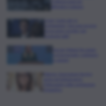
L’Odissea usata per
diffondere malware
Covid, ‘Conte-day’ in
commissione: “non sono un eroe
ma un uomo corretto, non
troverete nulla”
Guccini, Meloni: l’ho amato
e mi ha formato, continuerò
a cantarlo
Palermo, l’operazione Varchi è
anche nel Sottogoverno:
D’Alessandro nella commissione
Urbanistica