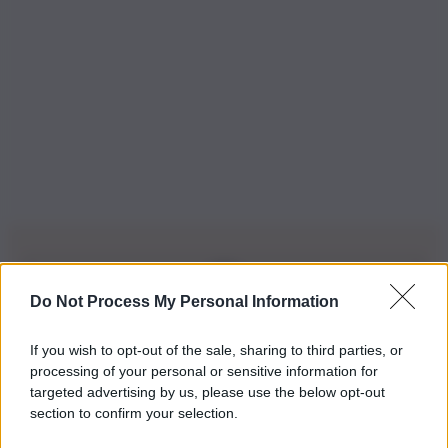
Do Not Process My Personal Information
Iscriviti alla nostra Newsletter
If you wish to opt-out of the sale, sharing to third parties, or
Iscriviti alla nostra newsletter per non perdere le ultime
processing of your personal or sensitive information for
novità
targeted advertising by us, please use the below opt-out
section to confirm your selection.
Iscriviti Ora