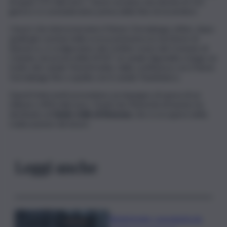
di quasi 175 mila euro. I lavori avranno una durata di 122
giorni e si concluderanno prima della fine di novembre.
I lavori che interesseranno il fiume Gornalunga, infine, dopo
quelli già conclusi nella scorsa primavera in territorio di
Ramacca, si svolgeranno dal confine ovest del Comune di
Catania, nei pressi della SS147, al canale Sigonella e lungo un
tratto del canale Fiumefreddo: dalla confluenza con il fiume
Gornalunga fino a quella con il canale Panebianco.
Questi interventi prevedono un impegno di spesa di un
milione e 850 mila euro. Fondi che l’Autorità di bacino ha
destinato al
Genio civile di Siracusa
, che si occuperà della
realizzazione dei lavori.
Leggi anche
Bitdefender: popolarità de