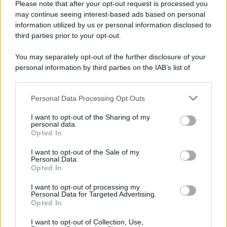
Please note that after your opt-out request is processed you
may continue seeing interest-based ads based on personal
information utilized by us or personal information disclosed to
third parties prior to your opt-out.
You may separately opt-out of the further disclosure of your
personal information by third parties on the IAB’s list of
© 2026 | Ediservice s.r.l. 95126 Catania – Via Principe
downstream participants.
Nicola, 22 – P.IVA: 01153210875 – Cciaa Catania n.
Personal Data Processing Opt Outs
This information may also be disclosed by us to third parties
01153210875 – Quotidiano di Sicilia usufruisce dei
on the IAB’s List of Downstream Participants that may further
contributi di cui al D.lgs n. 70/2017
I want to opt-out of the Sharing of my
disclose it to other third parties.
personal data.
Opted In
I want to opt-out of the Sale of my
Personal Data.
Chi Siamo
Opted In
Fondazione Etica e Valori Marilù Tregua
Fondatore Carlo Alberto Tregua
Lavora con noi
I want to opt-out of processing my
Personal Data for Targeted Advertising.
Gerenza
Opted In
I want to opt-out of Collection, Use,