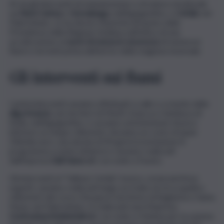
Al via gli interventi di manutenzione e di natura strutturale
sui
fiumi Carboj
e
Gornalunga
, nell’Agrigentino, e
Cefalà
, nel
Palermitano. Lo ha deciso l’Autorità di bacino della
Presidenza della Regione Siciliana nell’ottica di una
accelerazione ai l
avori di messa in sicurezza
di numerosi
fiumi e torrenti prima dell’arrivo della stagione invernale.
Gli interventi sui fiumi
I primi interventi saranno effettuati a valle e a monte della
diga Arancio
, nei territori di Menfi, Sciacca e Sambuca di
Sicilia, nell’Agrigentino, e avranno un’estensione di poco
inferiore ai cinque chilometri. Avranno un costo di quasi
206mila euro, una durata di 90 giorni (conclusione in
programma a metà ottobre) e saranno realizzati
dall’impresa
Edil Vame srl
, con sede a Favara.
Gli interventi al “Vallone Cefalà”, invece, ormai anch’essi
urgenti, saranno realizzati lungo un tratto di circa quattro
chilometri del corso d’acqua in territorio di Bagheria e Santa
Flavia, nel Palermitano. A realizzarli sarà l’impresa
Costruzioni Ambientali srl
, con sede a Ciminna per la somma