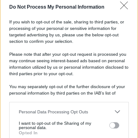
Do Not Process My Personal Information
Iscriviti alla nostra Newsletter
If you wish to opt-out of the sale, sharing to third parties, or
Iscriviti alla nostra newsletter per non perdere le ultime
processing of your personal or sensitive information for
novità
targeted advertising by us, please use the below opt-out
section to confirm your selection.
Iscriviti Ora
Please note that after your opt-out request is processed you
may continue seeing interest-based ads based on personal
information utilized by us or personal information disclosed to
third parties prior to your opt-out.
You may separately opt-out of the further disclosure of your
personal information by third parties on the IAB’s list of
© 2026 | Ediservice s.r.l. 95126 Catania – Via Principe
downstream participants.
Nicola, 22 – P.IVA: 01153210875 – Cciaa Catania n.
Personal Data Processing Opt Outs
This information may also be disclosed by us to third parties
01153210875 – Quotidiano di Sicilia usufruisce dei
on the IAB’s List of Downstream Participants that may further
contributi di cui al D.lgs n. 70/2017
I want to opt-out of the Sharing of my
disclose it to other third parties.
personal data.
Opted In