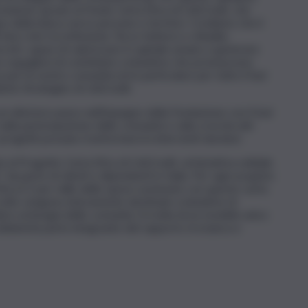
 insieme’ grazie al Fondo Carta Etica di UniCredit, che
 della banca verso persone e territori. Crediamo che il
are rete tra istituzioni, Terzo Settore e cittadini,
reti, capaci di valorizzare il capitale umano e generare
 orgogliosi di contribuire a iniziative che promuovono
a per le nostre comunità ed in particolare per tutto il Sud
ients Strategies di UniCredit.
n ulteriore passo nell’impegno della Fondazione con il Sud
sulla partecipazione delle comunità e sulla crescita del
 progetti possano trasformarsi in interventi duraturi.
 al Progetto Carta Etica di UniCredit, un’iniziativa solidale
e” da parte di clienti e dipendenti in Italia. Per ogni acquisto
tica il 2 per mille delle spese sostenute con queste carte,
colte vengono interamente destinate a iniziative di
re ai bisogni delle comunità. Si tratta di un modello unico
olidarietà parte integrante del rapporto tra banca e