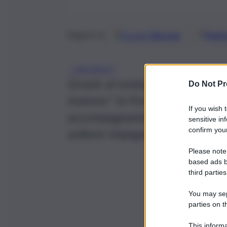
Google
Discover
Fonti 
Seguici su
UNICREDIT
Grazie al sostegno di UniCredi
Do Not Pr
insieme” la Fondazione potrà 
If you wish 
accompagnamento specialistico 
sensitive in
confirm your
settore impegnati nella definiz
Please note
based ads b
third parties
You may sepa
parties on t
This informa