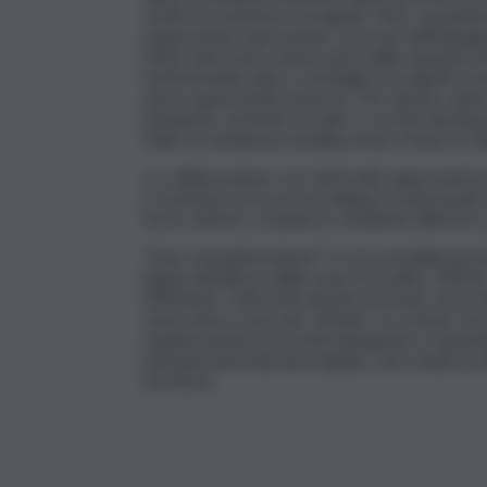
scelto di sostenere il progetto ‘Fare comunità
rappresenta espressione concreta dell’impegno
futuro del nostro paese passi dalla capacità di f
trasformando idee e strategie in progetti conc
nuove opportunità di lavoro. Per questo, siamo
inclusione, coesione sociale e crescita duratur
Italia” ha dichiarato Annalisa Areni, Head of Cl
La collaborazione con UniCredit rappresenta u
a sostenere processi di sviluppo locale basati 
terzo settore, creando le condizioni affinché i
“Fare comunità insieme” è reso possibile grazie
legata all’utilizzo delle carte di credito “Etich
effettuato, UniCredit destina al Fondo Carta E
senza alcun costo per i titolari. Le somme rac
organizzazioni non profit impegnate a risponde
nel panorama bancario italiano, che rende la s
territorio.