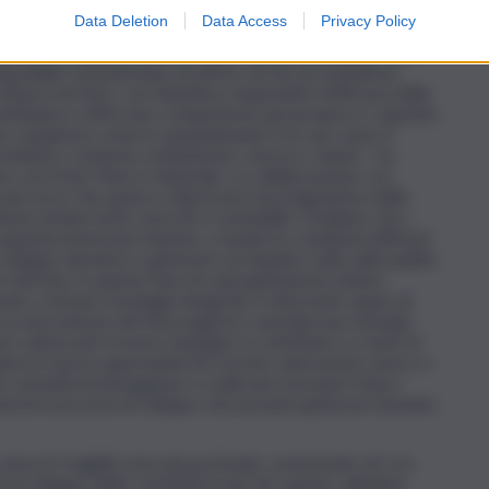
Data Deletion
Data Access
Privacy Policy
to “Fare comunità insieme” la Fondazione potrà attivare un
volto ai quattro enti del terzo settore impegnati nella
isponibili consentiranno di offrire servizi di consulenza
diversi territori, con l’obiettivo di garantire l’efficacia delle
ontribuirà a rafforzare competenze, governance e capacità
sfide complesse come lo spopolamento e le sue cause è
i mettere a sistema competenze, risorse e visioni – ha
one con il Sud, Marco Imperiale. La collaborazione con
 percorso che punta a valorizzare il protagonismo delle
one di interventi concreti e sostenibili. Crediamo che i
a capacità di lavorare insieme, creando le condizioni affinché
 sviluppo durature e generare un impatto reale sulla qualità
tori del Sud. In questa fase di coprogettazione stiamo
sano costruire strategie integrate e interventi capaci di
à. Le aree interne del Mezzogiorno custodiscono energie,
 valorizzati: il nostro impegno è contribuire a creare le
rsi in nuove opportunità di crescita, educazione, lavoro e
le comunità di immaginare e realizzare il proprio futuro
 favorire processi di sviluppo che possano generare benefici
to dove le fragilità sono più profonde, sostenendo chi con
nti di sviluppo delle comunità locali. Per questo, abbiamo