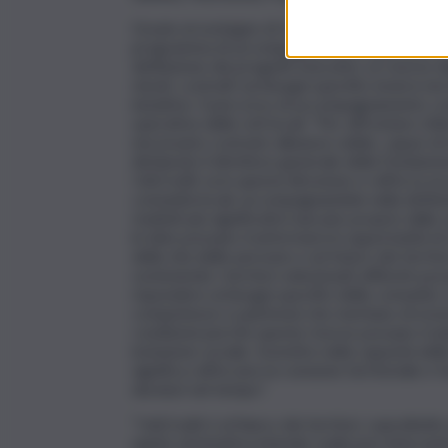
Grazie al sostegno di UniCredit, con il proget
programma di accompagnamento specialistico ri
definizione dei progetti esecutivi. Le risorse d
mirati, costruiti sui bisogni specifici emersi nei 
iniziative. Il percorso di accompagnamento c
operative delle reti locali. “Per affrontare 
necessario costruire alleanze solide, capaci d
dichiarato il direttore generale della Fondazi
UniCredit va in questa direzione e rafforza un
comunità locali, accompagnandole nella definizi
risultati più significativi nascano proprio dall
le idee possano trasformarsi in opportunità di
della vita delle persone e sul futuro dei terri
sostenendo i territori selezionati affinché pos
rispondere ai bisogni specifici delle comunit
competenze e patrimoni che meritano di essere
condizioni perché queste risorse possano tradu
inclusione sociale. Investire nella capacità del
significa rafforzare la coesione territoriale e
duraturi nel tempo”.
“UniCredit è al fianco dei territori, soprattut
spirito di iniziativa intende realizzare interve