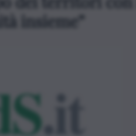
o dei territori con
tà insieme”