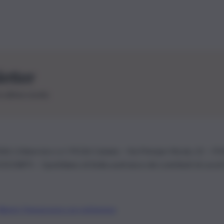
letter
le ultime novità
26 | Ediservice s.r.l. 95126 Catania – Via Principe Nicola, 22 – P
3210875 – Quotidiano di Sicilia usufruisce dei contributi di cui al
Alberto Tregua
Lavora con noi
Gerenza