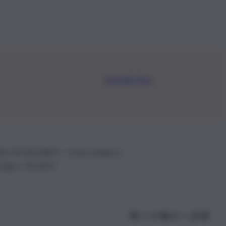
Iscriviti Ora
.IVA: 01153210875 – Cciaa Catania n.
 D.lgs n. 70/2017