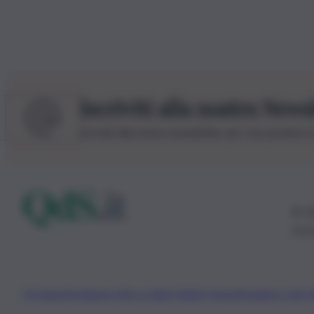
Iscriviti alla nostra News
Iscriviti alla nostra newsletter per non perdere 
© 20
0115
Chi Siamo
Fondazione Etica e Valori Marilù Tregua
Fondatore Carlo 