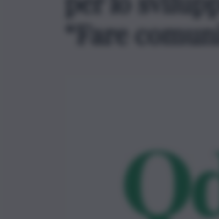
per lo svilupp
“Fare comuni