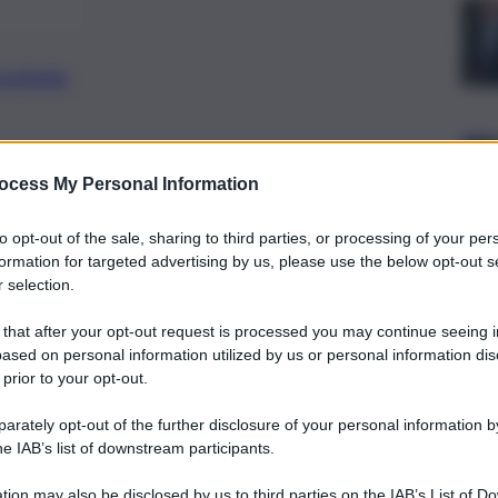
preferite
t, con il progetto “Fare comunità
ocess My Personal Information
attivare un programma di
to opt-out of the sale, sharing to third parties, or processing of your per
rivolto ai quattro enti del terzo
formation for targeted advertising by us, please use the below opt-out s
 selection.
ione dei progetti esecutivi
 that after your opt-out request is processed you may continue seeing i
ased on personal information utilized by us or personal information dis
 prior to your opt-out.
rately opt-out of the further disclosure of your personal information by
he IAB’s list of downstream participants.
tion may also be disclosed by us to third parties on the IAB’s List of 