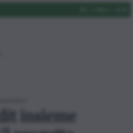
eo
munità insieme”
dit insieme