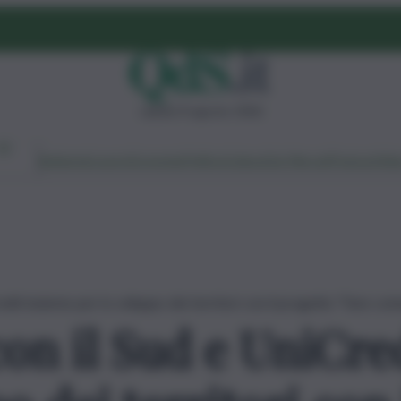
sabato 8 agosto 2026
Ambiente
Lavoro
Economia
Politica
Cultura
Dai Mercati
Podcast
Vid
dit insieme per lo sviluppo dei territori con il progetto “Fare co
on il Sud e UniCre