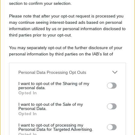
section to confirm your selection.
Iscriviti Ora
Please note that after your opt-out request is processed you
may continue seeing interest-based ads based on personal
information utilized by us or personal information disclosed to
third parties prior to your opt-out.
You may separately opt-out of the further disclosure of your
personal information by third parties on the IAB’s list of
© 2026 | Ediservice s.r.l. 95126 Catania – Via Principe
downstream participants.
Nicola, 22 – P.IVA: 01153210875 – Cciaa Catania n.
Personal Data Processing Opt Outs
This information may also be disclosed by us to third parties
01153210875 – Quotidiano di Sicilia usufruisce dei
on the IAB’s List of Downstream Participants that may further
contributi di cui al D.lgs n. 70/2017
I want to opt-out of the Sharing of my
disclose it to other third parties.
personal data.
Opted In
I want to opt-out of the Sale of my
Personal Data.
Chi Siamo
Opted In
Fondazione Etica e Valori Marilù Tregua
Fondatore Carlo Alberto Tregua
Lavora con noi
I want to opt-out of processing my
Personal Data for Targeted Advertising.
Gerenza
Opted In