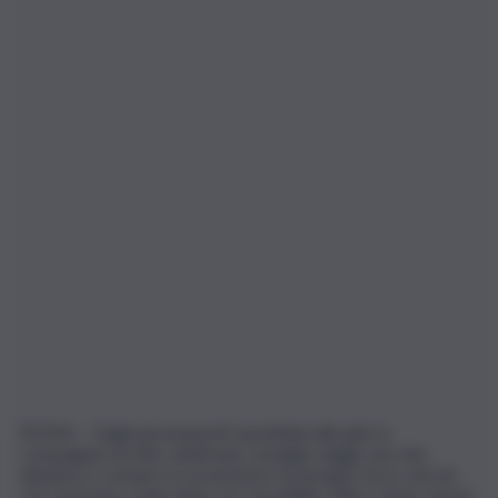
ROMA – Dagli spostamenti quotidiani alle gite in
compagnia nei fine settimana, ai lunghi viaggi: una vita
dinamica e sempre in movimento ha bisogno di un veicolo
che risponda a ogni sfida con versatilità, stile e tanto spazio