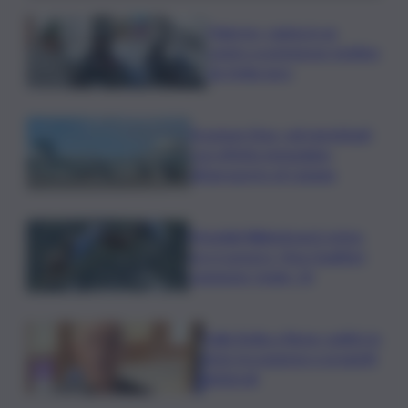
Palermo, rapina in un
centro scommesse: bottino
da 5mila euro
Eruzione Etna, voli ripristinati
con effetto immediato
all’aeroporto di Catania
Mondiali Wakeboard: primo
oro è azzurro, Noa Gualtieri
campione Under 14
Dalla Sicilia a Roma, politici in
ferie tra urgenze e progetti
elettorali