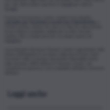
per cani, attrezzature sportive o bagagli per tutta la
famiglia.
Il nuovo Ford tourneo courier compie il suo debutto:
concepito per l’avventura e pronto per il divertimento
, è
l’Urban activity vehicle che unisce lo stile Suv alla praticità
di una vettura compatta, adatta per la città, che può
ospitare fino a cinque persone con ampio spazio nel
bagagliaio.
La produzione del nuovo Tourneo courier è già iniziata, nello
stesso nell’impianto in cui viene realizzata la Puma, l’auto
Ford best seller in Europa. Sarà inoltre disponibile anche
nella versione 100% elettrica E-Tourneo courier, che
completerà la gamma e sarà ordinabile nell’ultimo trimestre
dell’anno.
Leggi anche