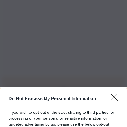
Do Not Process My Personal Information
Iscriviti alla nostra Newsletter
If you wish to opt-out of the sale, sharing to third parties, or
Iscriviti alla nostra newsletter per non perdere le ultime
processing of your personal or sensitive information for
novità
targeted advertising by us, please use the below opt-out