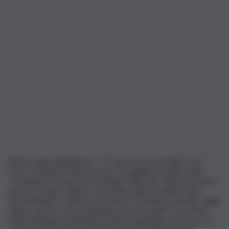
Roma, 6 giu. (askanews) – “È stato uno di quei giri in cui
riesci a mettere tutto insieme. La qualifica è stata molto
combattuta e nel primo tentativo della Q3 i distacchi erano
davvero minimi. Sapevo che l’ultimo giro sarebbe stato
determinante e speravo di riuscire a rimanere davanti. Oggi
siamo riusciti a fare un grande passo in avanti”. Così Kimi
Antonelli dopo la fantastica pole conquistata a Monaco. Il