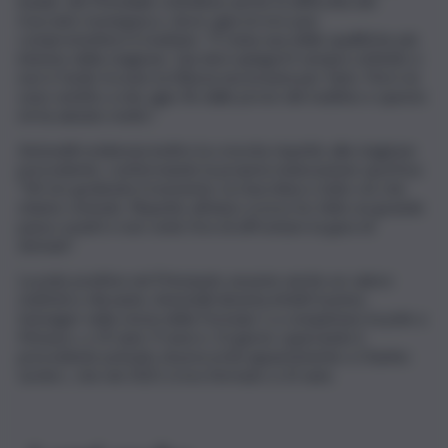
leader del Mondiale sottolinea anche la difficoltà del
tracciato monegasco, dove ogni errore può
compromettere il risultato: “È stata una delle qualifiche più
intense della stagione. Qui devi spingerti sempre al limite e
non è facile trovare la fiducia necessaria per farlo. Però mi
sono sentito a mio agio fin dalle prove del mattino e questo
mi ha aiutato molto”.
Antonelli evidenzia inoltre la crescita rispetto alla stagione
precedente, confermando la propria maturazione sportiva:
“Mi sto godendo il momento, la macchina e tutto ciò che
stiamo vivendo. Rispetto all’anno scorso ho fatto un grande
passo avanti e non vedo l’ora di affrontare la gara di
domani”.
La pole position nel Principato assume anche un valore
statistico rilevante. Antonelli diventa infatti il primo
teenager nella storia della Formula 1 a conquistare la pole a
Monaco, a 19 anni, 9 mesi e 13 giorni, superando il
precedente primato di precocità appartenente a Charles
Leclerc, che nel 2021 si era fermato a 23 anni.