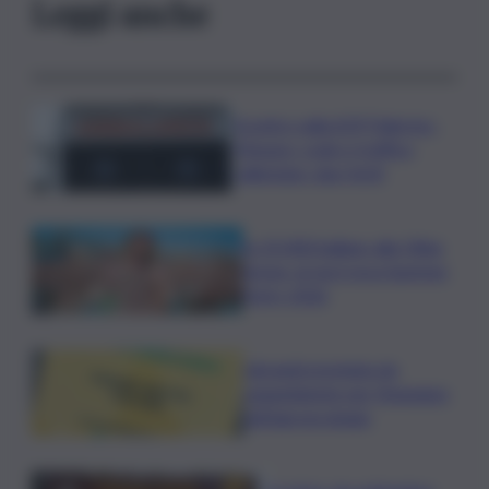
Leggi anche
Scontro sulla A29 Palermo-
Mazara, code e traffico
rallentato: due feriti
In 25.000 ballano alla Olbia
Arena, al via il Jova Summer
Party 2026
Librandi premiata da
Legambiente per l’impegno
nell’agroecologia