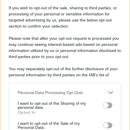
Iscriviti alla nostra Newsletter
If you wish to opt-out of the sale, sharing to third parties, or
Iscriviti alla nostra newsletter per non perdere le ultime
processing of your personal or sensitive information for
novità
targeted advertising by us, please use the below opt-out
section to confirm your selection.
Iscriviti Ora
Please note that after your opt-out request is processed you
may continue seeing interest-based ads based on personal
information utilized by us or personal information disclosed to
third parties prior to your opt-out.
You may separately opt-out of the further disclosure of your
personal information by third parties on the IAB’s list of
© 2026 | Ediservice s.r.l. 95126 Catania – Via Principe
downstream participants.
Nicola, 22 – P.IVA: 01153210875 – Cciaa Catania n.
Personal Data Processing Opt Outs
This information may also be disclosed by us to third parties
01153210875 – Quotidiano di Sicilia usufruisce dei
on the IAB’s List of Downstream Participants that may further
contributi di cui al D.lgs n. 70/2017
I want to opt-out of the Sharing of my
disclose it to other third parties.
personal data.
Opted In
I want to opt-out of the Sale of my
Personal Data.
Chi Siamo