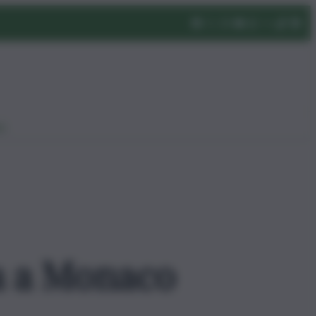
eo
ta a Monaco