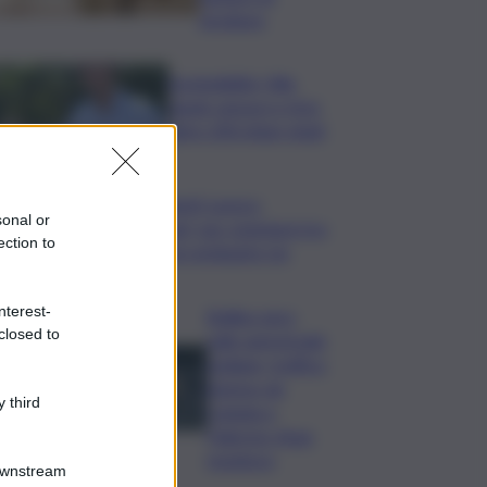
strutture
Sostenibilità, Villa
Sandi: sensori e IA in
oltre 200 ettari vitati
Consulenti Lavoro:
sonal or
“Bussola” per orientarsi tra
ection to
i sistemi retributivi Ue
nterest-
Bollino nero
closed to
sulle autostrade
siciliane, traffico
intenso da
 third
Catania a
Palermo: Anas
monitora
Downstream