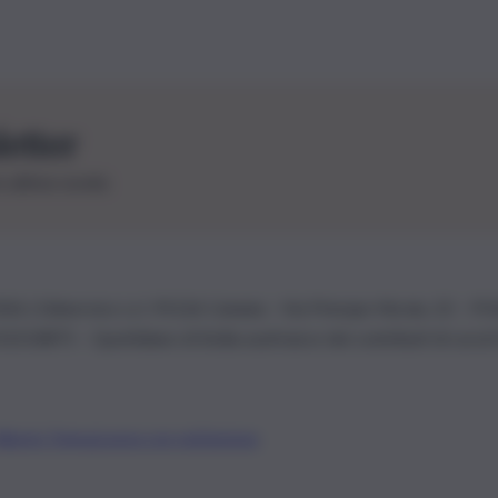
letter
le ultime novità
26 | Ediservice s.r.l. 95126 Catania – Via Principe Nicola, 22 – P
3210875 – Quotidiano di Sicilia usufruisce dei contributi di cui al
Alberto Tregua
Lavora con noi
Gerenza