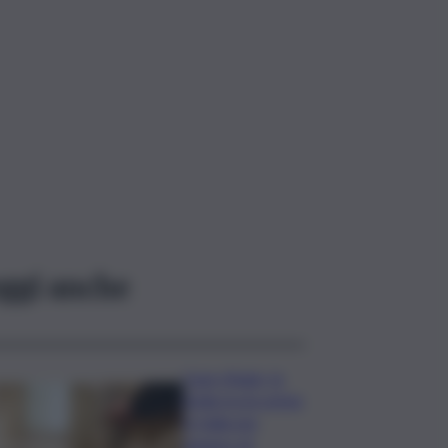
ggi anche
Case rifugio, la
Sicilia tra le prime
in Italia per
numero di