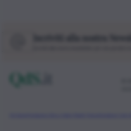
Iscriviti alla nostra News
Iscriviti alla nostra newsletter per non perdere 
© 20
0115
Chi Siamo
Fondazione Etica e Valori Marilù Tregua
Fondatore Carlo 