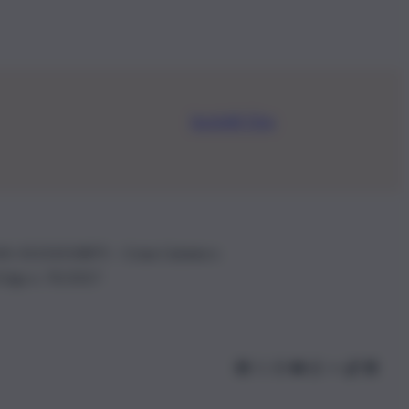
Iscriviti Ora
.IVA: 01153210875 – Cciaa Catania n.
 D.lgs n. 70/2017