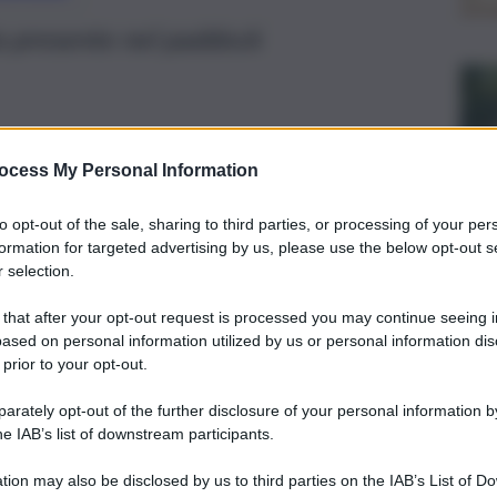
ia presente nel paddock
ocess My Personal Information
to opt-out of the sale, sharing to third parties, or processing of your per
formation for targeted advertising by us, please use the below opt-out s
 selection.
 that after your opt-out request is processed you may continue seeing i
ased on personal information utilized by us or personal information dis
 prior to your opt-out.
rately opt-out of the further disclosure of your personal information by
he IAB’s list of downstream participants.
 Ferrari alla vigilia del Gran Premio di Monaco. Il team
ente presente nel paddock del circuito di Monte-Carlo per
tion may also be disclosed by us to third parties on the IAB’s List of 
 pomeriggio alle 15:00.