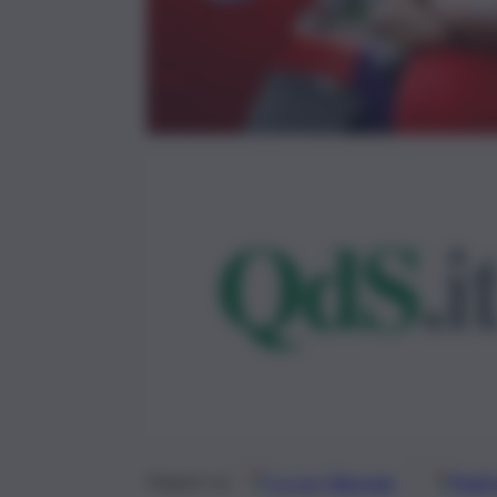
Google
Discover
Fonti 
Seguici su