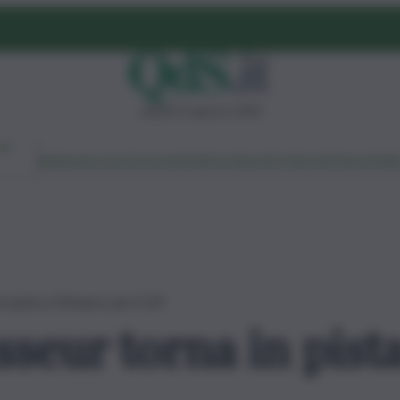
sabato 8 agosto 2026
Ambiente
Lavoro
Economia
Politica
Cultura
Dai Mercati
Podcast
Vid
in pista a Monaco per il GP
sseur torna in pis