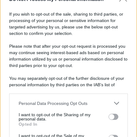
Iscriviti alla nostra Newsletter
If you wish to opt-out of the sale, sharing to third parties, or
Iscriviti alla nostra newsletter per non perdere le ultime
processing of your personal or sensitive information for
novità
targeted advertising by us, please use the below opt-out
section to confirm your selection.
Iscriviti Ora
Please note that after your opt-out request is processed you
may continue seeing interest-based ads based on personal
information utilized by us or personal information disclosed to
third parties prior to your opt-out.
You may separately opt-out of the further disclosure of your
personal information by third parties on the IAB’s list of
© 2026 | Ediservice s.r.l. 95126 Catania – Via Principe
downstream participants.
Nicola, 22 – P.IVA: 01153210875 – Cciaa Catania n.
Personal Data Processing Opt Outs
This information may also be disclosed by us to third parties
01153210875 – Quotidiano di Sicilia usufruisce dei
on the IAB’s List of Downstream Participants that may further
contributi di cui al D.lgs n. 70/2017
I want to opt-out of the Sharing of my
disclose it to other third parties.
personal data.
Opted In
I want to opt-out of the Sale of my