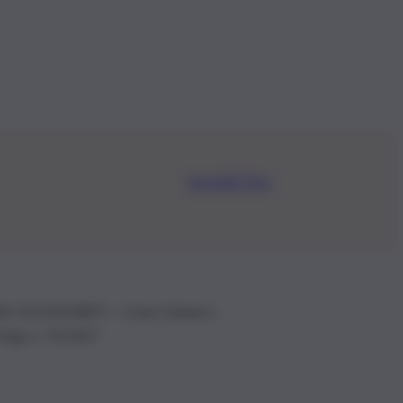
Iscriviti Ora
.IVA: 01153210875 – Cciaa Catania n.
 D.lgs n. 70/2017