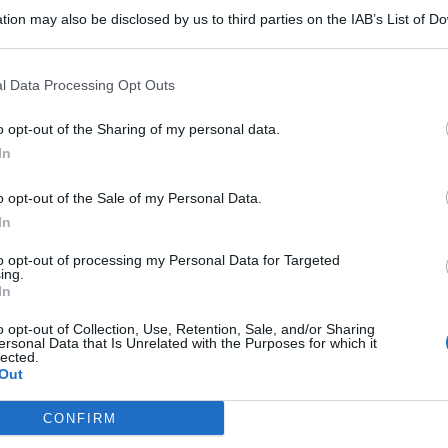
tion may also be disclosed by us to third parties on the IAB’s List of 
 that may further disclose it to other third parties.
l Data Processing Opt Outs
a e residente a Roma, è stato arrestato dalla Polizia
ato a sistemi informatici e diffusione di malware. L’uomo,
si introdotto nei
o opt-out of the Sharing of my personal data.
server
del Ministero della Giustizia e di
In
t, news e aggiornamenti CLICCA QUI
o opt-out of the Sale of my Personal Data.
nza, dimostrando le
competenze
necessarie per
In
to opt-out of processing my Personal Data for Targeted
ing.
r di Gela
In
o opt-out of Collection, Use, Retention, Sale, and/or Sharing
matico, operava sotto copertura utilizzando almeno
cinque
ersonal Data that Is Unrelated with the Purposes for which it
lected.
ito ad ottenere i privilegi di amministratore sui server del
Out
eto investigativo. L’indagine, coordinata dalla Direzione
 della Procura di Napoli, ha rivelato la gravità delle
CONFIRM