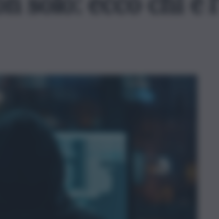
on solo: ecco chi è 