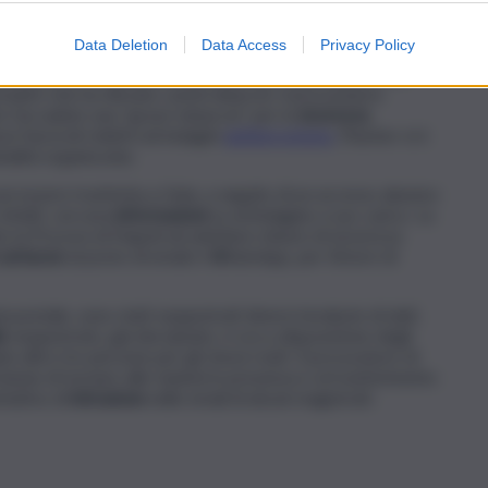
Data Deletion
Data Access
Privacy Policy
iverse procure italiane, ma è partita da Napoli grazie alla
matici che ha rilevato i primi attacchi. Il procuratore
to l’accaduto una “grave minaccia” per la
sicurezza
 fascicoli relativi ad indagini
antiterrorismo
, l’hacker si è
inalità organizzata.
 poi essere trasferita a Gela, a seguito di un accesso abusivo
 infatti, cercava
informazioni
su un’indagine a suo carico. La
to la Procura di Napoli ad adottare misure di sicurezza
 cartacee
al posto di email e WhatsApp, per timore di
a postale, sono stati sequestrati diversi terabyte di dati,
le
sequestrato, già decriptato, è ora a disposizione degli
te altre tre persone per gli stessi reati. Il procuratore di
sione di tornare alle riunioni in presenza e al trasferimento
ntativo di
intrusione
nelle email di alcuni magistrati.