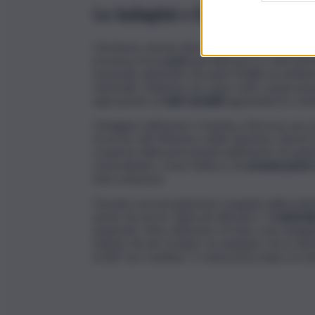
Le indagini e il sequestro
L’inchiesta, durata diversi anni, ha coinvolto d
presenza di un
pool
specializzato in reati infor
nazionale antimafia Giovanni Melillo ha defini
nazionale. Sebbene non siano stati compromessi
appropriato di
dati sensibili
riguardanti la crim
L’indagine sull’hacker è iniziata a Brescia, per
ai server del Ministero della Giustizia. Questi,
scoperta della pericolosità dell’hacker ha spin
straordinarie, come l’utilizzo di
comunicazioni
intercettazioni.
Durante una perquisizione eseguita dalla polizi
anche da server dislocati all’estero. Il
materia
inquirenti. Oltre all’hacker di Gela, sono indaga
Napoli, Nicola Gratteri, ha spiegato che la deci
di atti “pro manibus” è stata presa dopo un te