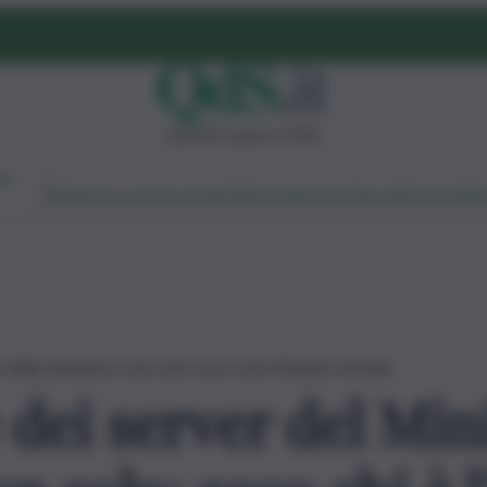
giovedì 6 agosto 2026
Ambiente
Lavoro
Economia
Politica
Cultura
Dai Mercati
Podcast
Vid
della Giustizia e non solo: ecco chi è l’hacker di Gela
 dei server del Min