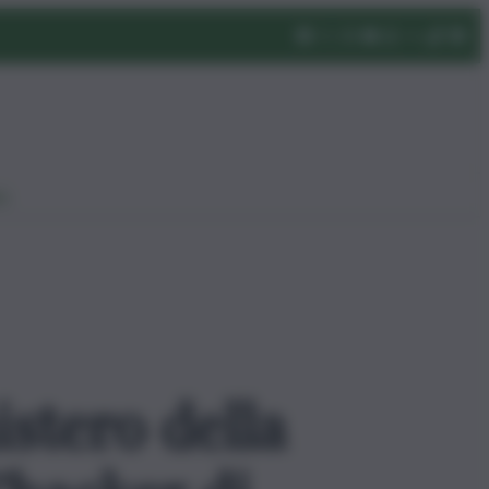
eo
istero della