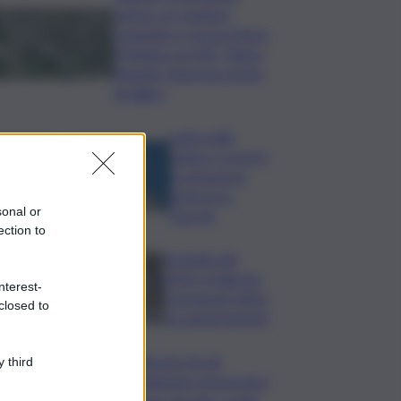
veloce: un cantiere
congelato e senza futuro.
Il Sindaco al QdS: “Siamo
infuriati, l’impresa rischia
di fallire”
Lutto nella
cultura, è morto
il cantautore
Francesco
sonal or
Guccini
ection to
Incendio del
2023 a Palermo,
nterest-
consegnati ultimi
closed to
tre appartamenti
Ritenute fiscali
 third
trattenute ai lavoratori
e non versate, scatta