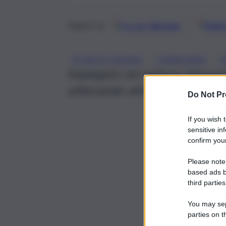
Google
Discover
Fonti 
Seguici su
, 
, 
ATTACCO HACKER
CYBERCRIME
H
Impiegato nel settore informa
utilizzando almeno cinque ident
Do Not Pr
If you wish 
sensitive in
confirm your
Please note
based ads b
third parties
You may sepa
parties on t