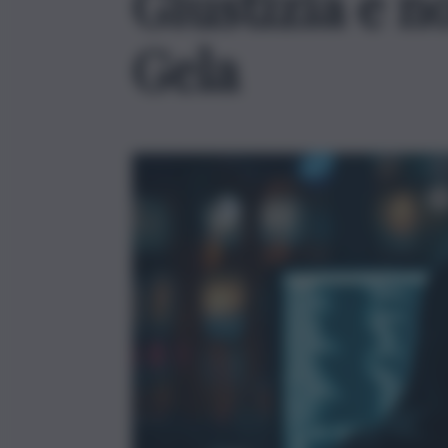
Giustizia e n
Gela