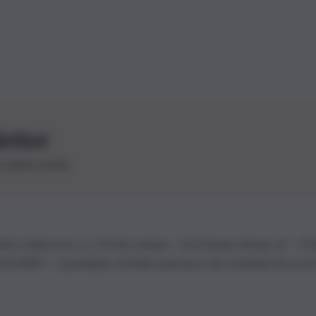
letter
le ultime novità
26 | Ediservice s.r.l. 95126 Catania – Via Principe Nicola, 22 – P
3210875 – Quotidiano di Sicilia usufruisce dei contributi di cui al