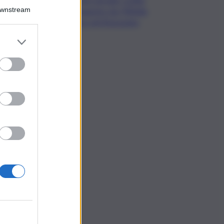
Downstream
sequestro da 700mila
euro nel Siracusano