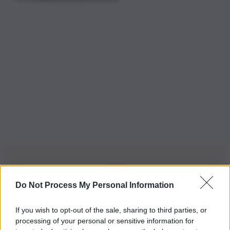
Do Not Process My Personal Information
Iscriviti alla nostra Newsletter
If you wish to opt-out of the sale, sharing to third parties, or
Iscriviti alla nostra newsletter per non perdere le ultime
processing of your personal or sensitive information for
novità