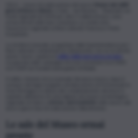
GELA – I lavori di realizzazione del nuovo
Museo dei relitti
greci di Bosco Littorio
, a Gela – nel Nisseno – finanziati con
fondi regionali nel 2014 per oltre 5 milioni di euro, sono
ormai entrati nella fase conclusiva. Lo rende noto
l’assessore regionale ai Beni culturali, Francesco Paolo
Scarpinato.
La struttura museale, progettata dalla Soprintendenza per i
Beni culturali e ambientali di Caltanissetta, che ne ha diretto
anche i lavori, ospiterà il
relitto della nave greca arcaica
recuperata nelle campagne di scavo avvenute tra il 2003
ed il 2009 nei fondali marini gelesi di Bulala.
Il relitto, ritenuto di eccezionale rilevanza storica, dopo il
restauro dei legni eseguito nel laboratorio di Portsmouth in
Gran Bretagna, in attesa del completamento dei lavori è
ospitato all’interno di casse lignee nel museo archeologico
regionale di Gela e,
a breve, sarà trasferito
nelle nuove sale
dove è già in fase di realizzazione l’allestimento.
Le sale del Museo ormai
pronte