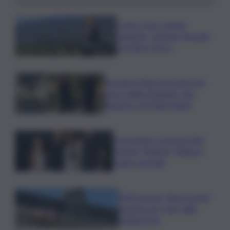
Il vino rosso cambia
stagione, Grassini: d’estate
servitelo fresco
Bruciano rifiuti pericolosi nel
parco delle Madonie, due
denunce nel Palermitano
Presentato a Locarno film
Totorici “Ketticé”, Bellucci
ospite speciale
Tuffi Europei, Elisa Cosetti
argento nel ‘volo’ dalla
piattaforma