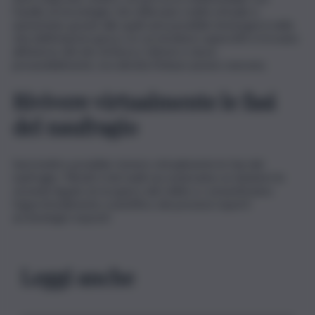
l’ausilio di tecnologie che utilizzano realtà virtuale e
aumentata, grazie alle quali sarà possibile immergersi nella
vita dell’emporio greco, le cui strutture superstiti si trovano
all’interno del sito di Bosco Littorio e dove,
presumibilmente, era diretta l’imbarcazione oneraria.
Rivivere virtualmente le fasi
del naufragio
Sarà inoltre possibile rivivere virtualmente le fasi del
naufragio. Filmati e led wall racconteranno ai visitatori le
vicende legate al recupero del relitto e consentiranno
l’approfondimento scientifico dei preziosi reperti
archeologici esposti.
Leggi anche