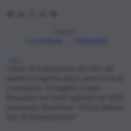
Seguici su
Google
Discover
Fonti preferite
GELA
I lavori di realizzazione del sito, che
ospiterà il reperto greco, sono in via di
conclusione. Il progetto è stato
finanziato con fondi regionali nel 2014.
L’assessore Scarpinato: “Ora la delicata
fase di ricomposizione”