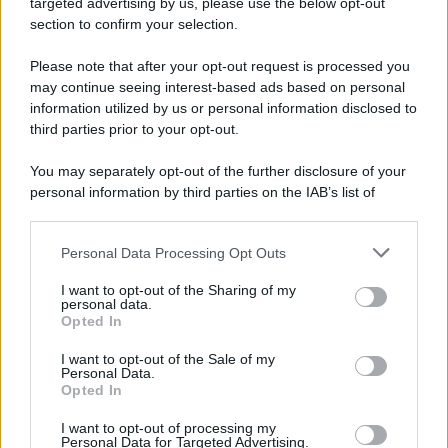
targeted advertising by us, please use the below opt-out
section to confirm your selection.
Iscriviti Ora
Please note that after your opt-out request is processed you
may continue seeing interest-based ads based on personal
information utilized by us or personal information disclosed to
third parties prior to your opt-out.
You may separately opt-out of the further disclosure of your
personal information by third parties on the IAB’s list of
© 2026 | Ediservice s.r.l. 95126 Catania – Via Principe
downstream participants.
Nicola, 22 – P.IVA: 01153210875 – Cciaa Catania n.
Personal Data Processing Opt Outs
This information may also be disclosed by us to third parties
01153210875 – Quotidiano di Sicilia usufruisce dei
on the IAB’s List of Downstream Participants that may further
contributi di cui al D.lgs n. 70/2017
I want to opt-out of the Sharing of my
disclose it to other third parties.
personal data.
Opted In
I want to opt-out of the Sale of my
Personal Data.
Chi Siamo
Opted In
Fondazione Etica e Valori Marilù Tregua
Fondatore Carlo Alberto Tregua
Lavora con noi
I want to opt-out of processing my
Personal Data for Targeted Advertising.
Gerenza