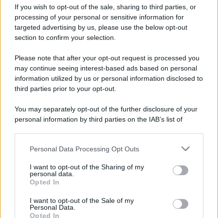
Iscriviti alla nostra Newsletter
If you wish to opt-out of the sale, sharing to third parties, or
Iscriviti alla nostra newsletter per non perdere le ultime
processing of your personal or sensitive information for
novità
targeted advertising by us, please use the below opt-out
section to confirm your selection.
Iscriviti Ora
Please note that after your opt-out request is processed you
may continue seeing interest-based ads based on personal
information utilized by us or personal information disclosed to
third parties prior to your opt-out.
You may separately opt-out of the further disclosure of your
personal information by third parties on the IAB’s list of
© 2026 | Ediservice s.r.l. 95126 Catania – Via Principe
downstream participants.
Nicola, 22 – P.IVA: 01153210875 – Cciaa Catania n.
Personal Data Processing Opt Outs
This information may also be disclosed by us to third parties
01153210875 – Quotidiano di Sicilia usufruisce dei
on the IAB’s List of Downstream Participants that may further
contributi di cui al D.lgs n. 70/2017
I want to opt-out of the Sharing of my
disclose it to other third parties.
personal data.
Opted In
I want to opt-out of the Sale of my
Personal Data.
Chi Siamo
Opted In
Fondazione Etica e Valori Marilù Tregua