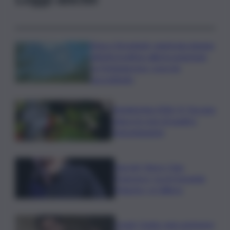
Etna e Stromboli, registrata doppia
attività eruttiva: allerta arancione
su Fontanarossa, cosa sta
succedendo
Vendemmia 2026, R. Toscana
riduce le rese di quattro
Denominazioni
Guccini, Vasco: Ciao
Francesco, tu eri il grande
Maestro, io l’allievo
Covid, Conte: mai commessi