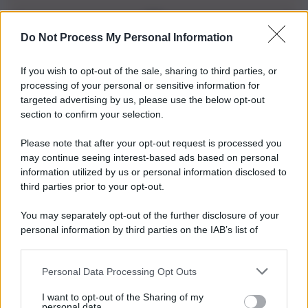
Do Not Process My Personal Information
Iscriviti alla nostra Newsletter
If you wish to opt-out of the sale, sharing to third parties, or
Iscriviti alla nostra newsletter per non perdere le ultime
processing of your personal or sensitive information for
novità
targeted advertising by us, please use the below opt-out
section to confirm your selection.
Iscriviti Ora
Please note that after your opt-out request is processed you
may continue seeing interest-based ads based on personal
information utilized by us or personal information disclosed to
third parties prior to your opt-out.
You may separately opt-out of the further disclosure of your
personal information by third parties on the IAB’s list of
© 2026 | Ediservice s.r.l. 95126 Catania – Via Principe
downstream participants.
Nicola, 22 – P.IVA: 01153210875 – Cciaa Catania n.
Personal Data Processing Opt Outs
This information may also be disclosed by us to third parties
01153210875 – Quotidiano di Sicilia usufruisce dei
on the IAB’s List of Downstream Participants that may further
contributi di cui al D.lgs n. 70/2017
I want to opt-out of the Sharing of my
disclose it to other third parties.
personal data.