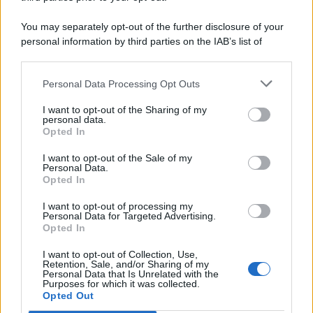
You may separately opt-out of the further disclosure of your
personal information by third parties on the IAB’s list of
© 2026 | Ediservice s.r.l. 95126 Catania – Via Principe
downstream participants.
Nicola, 22 – P.IVA: 01153210875 – Cciaa Catania n.
Personal Data Processing Opt Outs
This information may also be disclosed by us to third parties
01153210875 – Quotidiano di Sicilia usufruisce dei
on the IAB’s List of Downstream Participants that may further
contributi di cui al D.lgs n. 70/2017
I want to opt-out of the Sharing of my
disclose it to other third parties.
personal data.
Opted In
I want to opt-out of the Sale of my
Personal Data.
Chi Siamo
Opted In
Fondazione Etica e Valori Marilù Tregua
Fondatore Carlo Alberto Tregua
Lavora con noi
I want to opt-out of processing my
Personal Data for Targeted Advertising.
Gerenza
Opted In
I want to opt-out of Collection, Use,
Retention, Sale, and/or Sharing of my
Personal Data that Is Unrelated with the
Purposes for which it was collected.
Opted Out
Scarica l’app