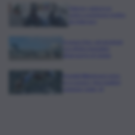
Palermo, rapina in un
centro scommesse: bottino
da 5mila euro
Eruzione Etna, voli ripristinati
con effetto immediato
all’aeroporto di Catania
Mondiali Wakeboard: primo
oro è azzurro, Noa Gualtieri
campione Under 14