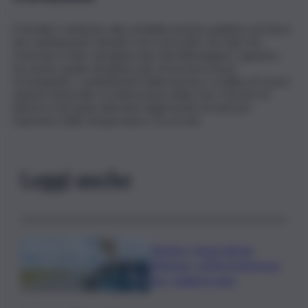
Il doodle è dedicato alla sensibilizzazione pubblica sul tema
dei cambiamenti climatici ed è arricchito da 4 gif che
mostrano il ritiro del ghiacciaio del Kilimangiaro, appunto,
ma anche quello del ghiacciaio di Sermersooq in
Groenlandia, i cambiamenti della barriera corallina di Lizard
Island in Australia e la distruzione della Harz Forests di
Elend in Germania distrutta dagli insetti arrivati per
l’aumento delle temperature e la siccità.
Leggi anche
Turismo, Osservatorio
Telepass: +20% di interesse
per i viaggi in auto