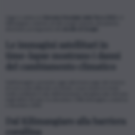
Oggi si celebra la
Giornata Mondiale della Terra 2022
e il
Kilimangiaro, insieme ad altri luoghi simbolo del pianeta,
diventano protagonista del
doodle di Google
.
Le immagini satellitari in
time-lapse mostrano i danni
del cambiamento climatico
Nell’immagine, presente oggi sulla home page del motore
di ricerca più utilizzato al mondo, si può notare in modo
molto evidente il calo dell’estensione del ghiacciaio africano
negli ultimi 34 anni, tra dicembre 1986 (immagine a sinistra)
e dicembre 2000.
Dal Kilimangiaro alla barriera
corallina