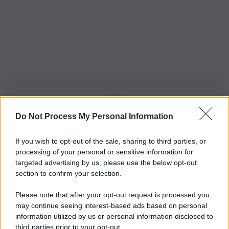
Do Not Process My Personal Information
Iscriviti alla nostra Newsletter
If you wish to opt-out of the sale, sharing to third parties, or
Iscriviti alla nostra newsletter per non perdere le ultime
processing of your personal or sensitive information for
novità
targeted advertising by us, please use the below opt-out
section to confirm your selection.
Iscriviti Ora
Please note that after your opt-out request is processed you
may continue seeing interest-based ads based on personal
information utilized by us or personal information disclosed to
third parties prior to your opt-out.