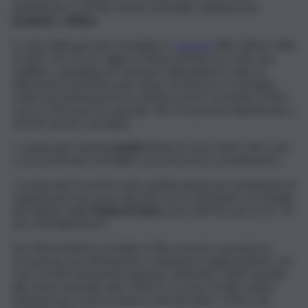
identificate e 24.350 veicoli controllati, diminuiscono
incidenti
e
vittime
In vista della giornata mondiale in “
ricordo
delle vittime della
strada” che ricorre oggi, la Polizia di Stato ha svolto una
capillare campagna di contrasto della guida in stato di
alterazione psicofisica per abuso di alcool e/o di droghe
svolta nei weekend tra il 6 ottobre ed il 5 novembre 2023,
con n.1.323 posti di controllo, 44.771 persone identificate e
24.350 veicoli controllati.
I conducenti risultati
positivi
all’alcool sono stati 1.461, pari
a circa il 6% dei controllati con precursore ed etilometro.
I conducenti trovati in stato di alterazione per assunzione di
stupefacenti nel corso dei 109 servizi effettuati con l’ausilio
dei Sanitari della
Polizia di Stato
sono stati 90, pari al 14, 7%
dei controllati (612).
Per l’infortunistica stradale, il dato assunto consente di
riscontrare una diminuzione complessiva degli incidenti, che
sono 52.433 nel periodo gennaio settembre 2023 rispetto
allo stesso periodo anno 2022 in cui sono 52.465 sinistri.
Diminuiscono anche il numero dei deceduti -9,5% e dei