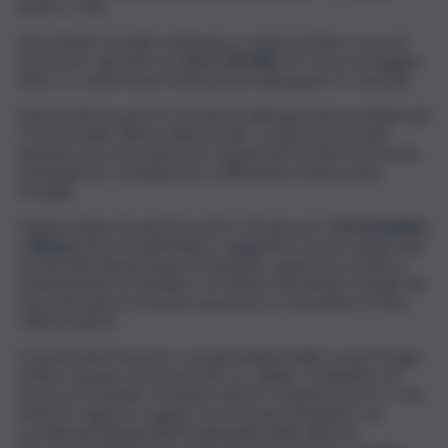
feriti il -2,5%.
Gli incidenti stradali continuano a rappresentare causa di
morte per i giovani tra
i 15 e i 29 anni
e le cause di maggior
rilievo si confermano la distrazione alla guida e la velocità.
Questi dati, proprio in occasione della giornata mondiale del
“ricordo delle vittime della strada”, saranno presentati
durante una serie di incontri organizzati in tutto il territorio
nazionale per sensibilizzare e diffondere l’educazione
stradale.
L’ultima tappa di questi incontri è fissata per il
23 novembre
a
Roma
presso la splendida e suggestiva cornice degli studi
di Cinecittà alla presenza di Autorità, ospiti d’eccezione e
testimonianze di familiari e di vittime d’incidenti stradali che
racconteranno le proprie esperienze a una platea di oltre
1300 studenti.
In particolare l’incontro con gli studenti delle scuole di ogni
ordine e grado sarà incentrato su “pillole” di legalità e di
sicurezza stradale. Presente anche il “pullman azzurro” che
inviterà i ragazzi a seguire un tracciato simulando con
occhiali speciali gli effetti sulla guida delle alterate