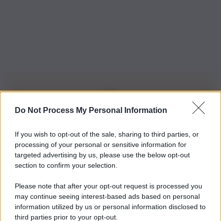
Do Not Process My Personal Information
Iscriviti alla nostra Newsletter
If you wish to opt-out of the sale, sharing to third parties, or
Iscriviti alla nostra newsletter per non perdere le ultime
processing of your personal or sensitive information for
novità
targeted advertising by us, please use the below opt-out
section to confirm your selection.
Iscriviti Ora
Please note that after your opt-out request is processed you
may continue seeing interest-based ads based on personal
information utilized by us or personal information disclosed to
third parties prior to your opt-out.