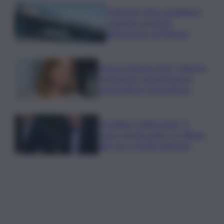
Truffa del “finto carabiniere”,
catanese arrestato
all’aeroporto di Palermo
Verso le elezioni 2027, Palermo
in fermento: l’avanti tutta di
Varchi agita il centrodestra
Joe Biden, il figlio rivela: “Il
cancro di mio padre si è diffuso
alle ossa, è molto doloroso”