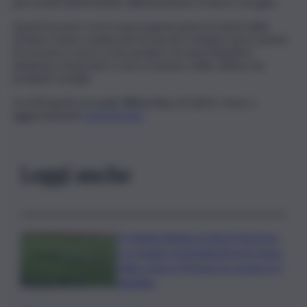
percezioni determinate dall’assunzione di alcol o droghe.
Questi incontri con le nuove generazioni di utenti della
strada e futuri conducenti di veicoli è sempre un’occasione
di crescita e serve a non perdere di vista l’obiettivo
ambizioso di portare a zero il numero delle vittime da
incidenti stradali.
Iscriviti gratis al canale WhatsApp di QdS.it, news e
aggiornamenti
CLICCA QUI
.
Leggi anche
Il Catania elimina ai rigori il Vicenza
e si regala i trentaduesimi di Coppa
Italia contro il Parma: la cronaca e il
tabellino