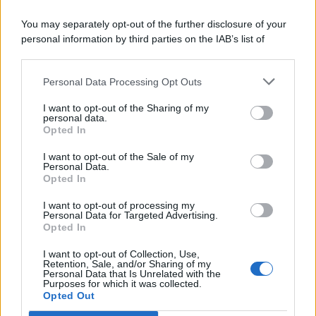
You may separately opt-out of the further disclosure of your
personal information by third parties on the IAB’s list of
© 2026 | Ediservice s.r.l. 95126 Catania – Via Principe
downstream participants.
Nicola, 22 – P.IVA: 01153210875 – Cciaa Catania n.
Personal Data Processing Opt Outs
This information may also be disclosed by us to third parties
01153210875 – Quotidiano di Sicilia usufruisce dei
on the IAB’s List of Downstream Participants that may further
contributi di cui al D.lgs n. 70/2017
I want to opt-out of the Sharing of my
disclose it to other third parties.
personal data.
Opted In
I want to opt-out of the Sale of my
Personal Data.
Chi Siamo
Opted In
Fondazione Etica e Valori Marilù Tregua
Fondatore Carlo Alberto Tregua
Lavora con noi
I want to opt-out of processing my
Personal Data for Targeted Advertising.
Gerenza
Opted In
I want to opt-out of Collection, Use,
Retention, Sale, and/or Sharing of my
Personal Data that Is Unrelated with the
Purposes for which it was collected.
Opted Out
Scarica l’app