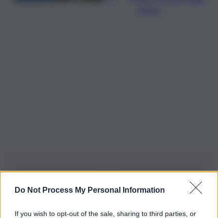
melma
Do Not Process My Personal Information
Iscriviti alla nostra Newsletter
If you wish to opt-out of the sale, sharing to third parties, or