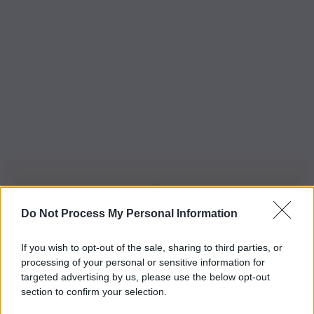
Do Not Process My Personal Information
Iscriviti alla nostra Newsletter
If you wish to opt-out of the sale, sharing to third parties, or
Iscriviti alla nostra newsletter per non perdere le ultime
processing of your personal or sensitive information for
novità
targeted advertising by us, please use the below opt-out
section to confirm your selection.
Iscriviti Ora