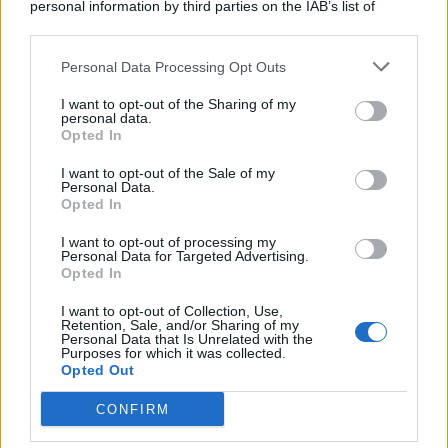
personal information by third parties on the IAB’s list of
© 2026 | Ediservice s.r.l. 95126 Catania – Via Principe
downstream participants.
Nicola, 22 – P.IVA: 01153210875 – Cciaa Catania n.
Personal Data Processing Opt Outs
This information may also be disclosed by us to third parties
01153210875 – Quotidiano di Sicilia usufruisce dei
on the IAB’s List of Downstream Participants that may further
contributi di cui al D.lgs n. 70/2017
I want to opt-out of the Sharing of my
disclose it to other third parties.
personal data.
Opted In
I want to opt-out of the Sale of my
Personal Data.
Chi Siamo
Opted In
Fondazione Etica e Valori Marilù Tregua
Fondatore Carlo Alberto Tregua
Lavora con noi
I want to opt-out of processing my
Personal Data for Targeted Advertising.
Gerenza
Opted In
I want to opt-out of Collection, Use,
Retention, Sale, and/or Sharing of my
Personal Data that Is Unrelated with the
Purposes for which it was collected.
Opted Out
Scarica l’app
CONFIRM
Privacy Policy
Preferenze Privacy