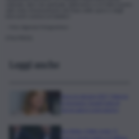
culturale, oltre che spirituale, dell’evento e si è fatto il punto
sullo stato d’avanzamento del Piano delle opere e degli
interventi connessi al Giubileo”.
– Foto: Agenzia Fotogramma –
(ITALPRESS).
Leggi anche
Verso le elezioni 2027, Palermo
in fermento: l’avanti tutta di
Varchi agita il centrodestra
Joe Biden, il figlio rivela: “Il
cancro di mio padre si è diffuso