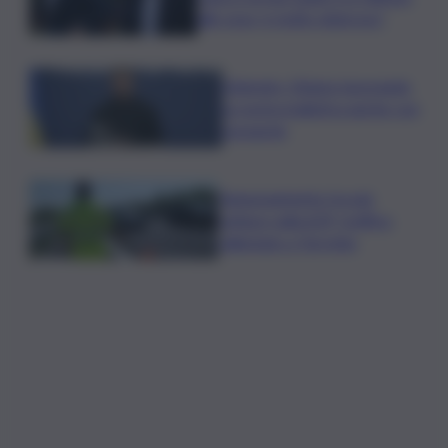
alle ossa, è molto doloroso”
Zelensky: Stiamo lavorando
su nostra balistica anche con
Leonardo
Tamponamento tra più
vetture sulla A29, traffico
rallentato a Torretta