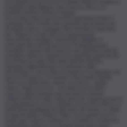
straordinario di Governo per il Giubileo Roberto Gualtieri, il
presidente della Regione Lazio Francesco Rocca e il
prefetto di Roma Lamberto Giannini.
Per la Santa Sede erano presenti il segretario di Stato, il
cardinale Pietro Parolin, il pro-prefetto del Dicastero per
l’Evangelizzazione, monsignor Rino Fisichella, il segretario
per i Rapporti con gli Stati e le Organizzazioni
Internazionali, monsignor Paul Richard Gallagher, il
sottosegretario del Dicastero per l’Evangelizzazione,
monsignor Graham Bell, l’assessore per gli Affari Generali,
monsignor Roberto Campisi, il vice segretario generale del
Governatorato dello Stato della Città del Vaticano,
Giuseppe Puglisi Alibrandi, il vicedirettore delle
Infrastrutture e Servizi Silvio Screpanti e il vicedirettore dei
Servizi di Sicurezza e Protezione Civile Davide Giulietti.
“Nel corso dell’incontro, durato circa un’ora – spiega
Palazzo Chigi in una nota -, entrambe le parti hanno
espresso apprezzamento per la proficua e intensa
collaborazione tra Italia e Santa Sede per l’organizzazione di
un appuntamento storico e globale che porterà a Roma e in
Italia milioni di pellegrini da ogni parte del mondo. La cabina
di regia insediata a Palazzo Chigi e che in questi mesi si è
riunita ogni 15 giorni continuerà a coordinare e monitorare
l’andamento dei lavori. Si è ribadita l’importanza anche