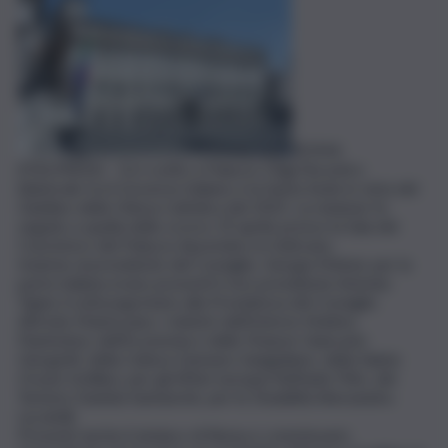
ROMA
(ITALPRESS) – Si è svolto a Palazzo Chigi l’incontro
bilaterale tra il Governo italiano e la Santa Sede in vista del
Giubileo della Chiesa Cattolica del 2025. La riunione fa
seguito a quella dello scorso 19 aprile presso la Sala del
Concistoro del Palazzo Apostolico in Vaticano.
Insieme al presidente del Consiglio, Giorgia Meloni, per la
parte italiana erano presenti il vice presidente Antonio
Tajani, il sottosegretario alla Presidenza del Consiglio
Alfredo Mantovano, i ministri dell’Interno Matteo
Piantedosi, dell’Economia e delle Finanze Giancarlo
Giorgetti, della Cultura Gennaro Sangiuliano, della Salute
Orazio Schillaci, per gli Affari europei Raffaele Fitto, del
Turismo Daniela Santanchè, per le Disabilità Alessandra
Locatelli.
Presenti anche il sindaco di Roma e commissario