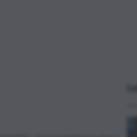
Le
(ITALPRESS) – “Un’accusa pesantissima che colpisce al