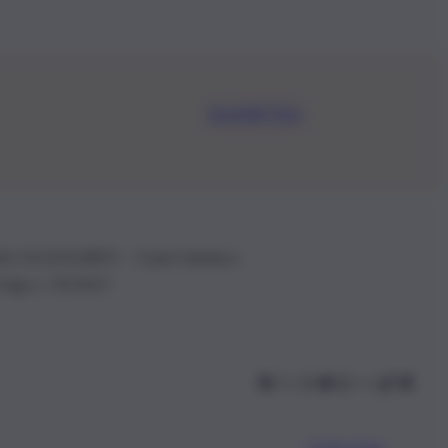
Iscriviti Ora
.IVA: 01153210875 – Cciaa Catania n.
 D.lgs n. 70/2017
Scarica l’app