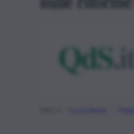
sulle riform
Google
Discover
Fonti 
Seguici su