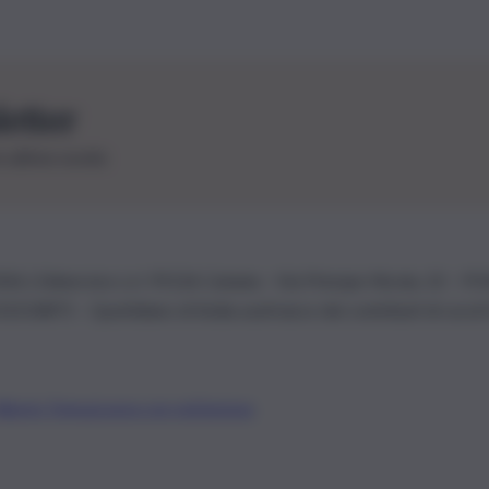
letter
le ultime novità
26 | Ediservice s.r.l. 95126 Catania – Via Principe Nicola, 22 – P
3210875 – Quotidiano di Sicilia usufruisce dei contributi di cui al
Alberto Tregua
Lavora con noi
Gerenza