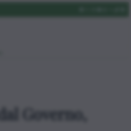
eo
 dal Governo,