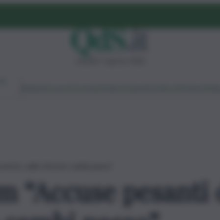
venerdì 7 agosto 2026
Ambiente
Lavoro
Economia
Politica
Cultura
Dai Mercati
Podcast
Vid
overno, sulle riforme cambi passo”
nm “Accuse pesanti