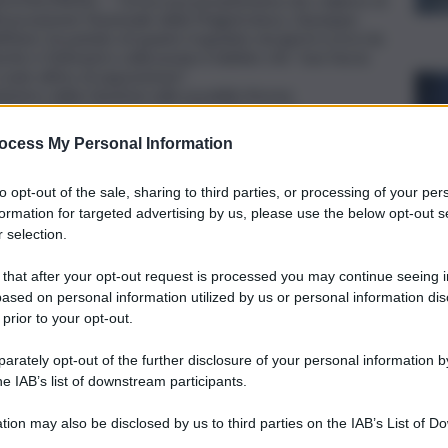
l’Associazione Nazionale della Magistratura, Giuseppe
ll’Anm, ha parlato di quanto trapelato nei giorni scorsi da
anchè e Delmastro sollevavano il dubbio che “una fascia
ruolo attivo di opposizione”.
istero della Giustizia sulle possibili riforme
stro degli indagati si sono unite “alle voci di
ocess My Personal Information
he umiltà di cambiare passo. Non si può andare a una
a un provvedimento fisiologico di un giudice che non piace
”, ha aggiunto il presidente dell’Anm.
to opt-out of the sale, sharing to third parties, or processing of your per
rova a difendere non un pm ma un giudice – ha sottolineato
formation for targeted advertising by us, please use the below opt-out s
ppello e ora con un Giudice per le indagini preliminari.
 selection.
roprio mestiere, per me è un segno di crescente
 that after your opt-out request is processed you may continue seeing i
ased on personal information utilized by us or personal information dis
 prior to your opt-out.
rately opt-out of the further disclosure of your personal information by
he IAB’s list of downstream participants.
tion may also be disclosed by us to third parties on the IAB’s List of 
 that may further disclose it to other third parties.