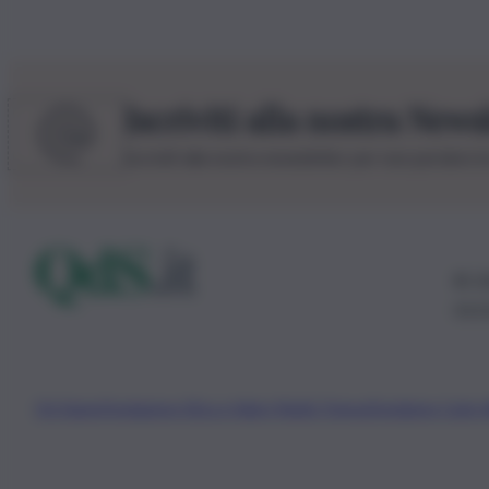
Iscriviti alla nostra News
Iscriviti alla nostra newsletter per non perdere 
© 20
0115
Chi Siamo
Fondazione Etica e Valori Marilù Tregua
Fondatore Carlo 