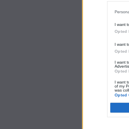
Persona
I want t
Opted 
I want t
Opted 
I want 
Advertis
Opted 
I want t
of my P
was col
Opted 