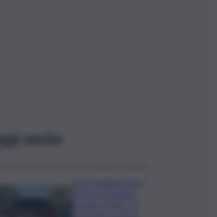
ggi anche
Lite in famiglia rischia
di finire in tragedia:
fermato 69enne, ha
minacciato la nipote