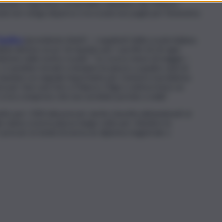
entare. A governo ormai finito chiedono che ‘il lavoro
uola non venga disperso e la scuola non paghi per l’ennesima
acifico
(presidente Anief) – i supplenti della scuola italiana.
 almeno un po’ di rispetto per i sacrifici di chi ogni
zione nelle nostre scuole”. “Lo scorso mese di maggio –
si sarebbe tornati a riempire le piazze a quattro anni di
 mandare un segnale importante per risolvere il problema
si per fare una foto a Palazzo Chigi e sottoscrivere un
si era compreso che non avrebbe portato a nulla”.
to per i 200 mila precari, anche stavolta abbandonati al
o siamo scesi in piazza tange volte per chiedere la
 i precari, la tutela di aveva un diploma magistrale o