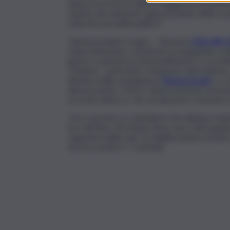
intese tra le forze dell’ex maggioranza parlam
unitario dei sindacati rappresentativi della sc
volta l’incuria della politica’”.
“Basta prendere in giro – denuncia
Marcello P
Dopo l’ennesimo comunicato propaganda, si abbia
giorno si spende professionalmente e con dedi
continua – potevamo scioperare tutti insieme, 
distanza dalla vergognosa ‘
Buona Scuola
‘ e a
del precariato. Invece, hanno preferito fermar
accordo farlocco, che sin dal primo momento 
“Ecco perché ora chiediamo che abbiano rispet
loro destino. Mi chiedo dove sono stati quand
riapertura delle Gae, la stabilizzazione di tutti
tecnico-pratico?”, conclude.