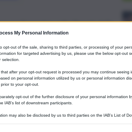
e per l’ennesima volta l’incuria della
, stabilizzazione precari: tutte le
ocess My Personal Information
to opt-out of the sale, sharing to third parties, or processing of your per
formation for targeted advertising by us, please use the below opt-out s
 selection.
 that after your opt-out request is processed you may continue seeing i
ased on personal information utilized by us or personal information dis
 prior to your opt-out.
rately opt-out of the further disclosure of your personal information by
he IAB’s list of downstream participants.
tion may also be disclosed by us to third parties on the IAB’s List of 
 that may further disclose it to other third parties.