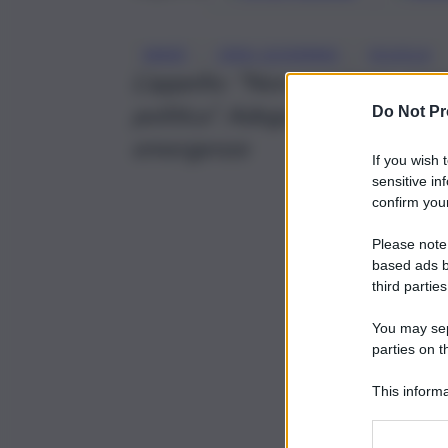
, 
, 
ANIEF
CRISI GOVERNO
SCUOLA
L’appello: “Non possiamo pagar
politica”. Adeguamento organici
Do Not Pr
emergenze
If you wish 
sensitive in
confirm your
Please note
based ads b
third parties
You may sepa
parties on t
This informa
Participants