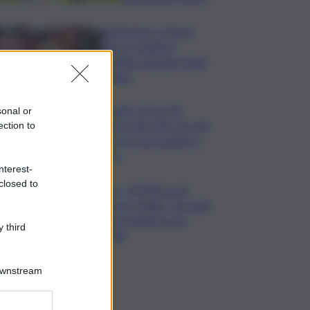
Enoturismo, Cinque
Terre e Salento
guidano desideri degli
italiani
Banche, First Cisl:
sonal or
boom utili, oltre 15 mln
ection to
per le 5 più grandi in I
sem
nterest-
closed to
Usa, -23.000 posti
lavoro a luglio, secondo
dato peggiore del
 third
2026
Downstream