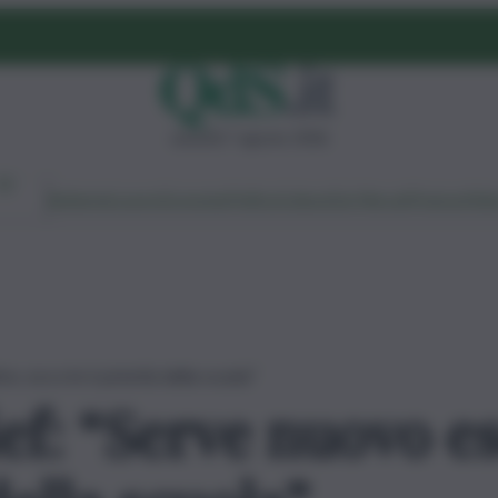
venerdì 7 agosto 2026
Ambiente
Lavoro
Economia
Politica
Cultura
Dai Mercati
Podcast
Vid
o, ecco le 6 priorità della scuola”
ef: “Serve nuovo es