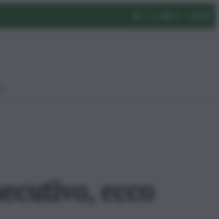
eo
ecutivo, ecco