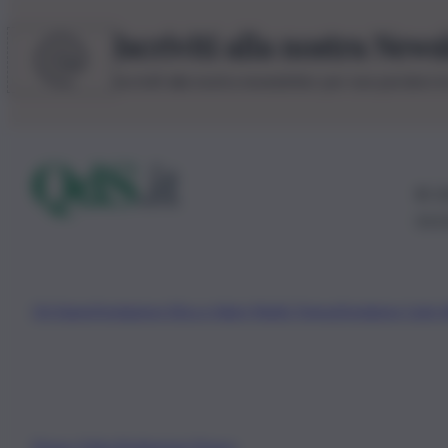
Iscriviti alla nostra News
Iscriviti alla nostra newsletter per non perdere 
© 20
0115
Chi Siamo
Fondazione Etica e Valori Marilù Tregua
Fondatore Carlo 
Privacy Policy
Preferenze Privacy