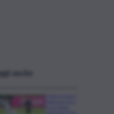
ggi anche
Il Palermo batte il
Melbourne City e
fa suo l’Anglo-
palermitan Trophy