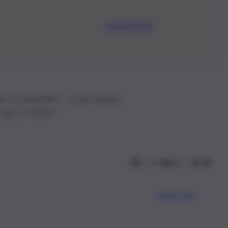
Iscriviti Ora
.IVA: 01153210875 – Cciaa Catania n.
 D.lgs n. 70/2017
Scarica l’app