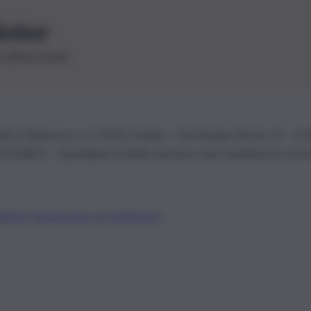
letter
le ultime novità
26 | Ediservice s.r.l. 95126 Catania – Via Principe Nicola, 22 – P
3210875 – Quotidiano di Sicilia usufruisce dei contributi di cui al
Alberto Tregua
Lavora con noi
Gerenza