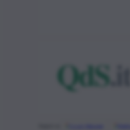
Google
Discover
Fonti 
Seguici su