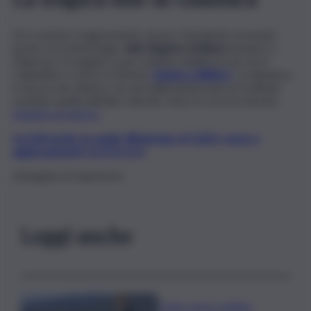
Si è concluso tragicamente, invece, l’incidente avvenuto
poche ore prima lungo
viale Regione Siciliana
(sempre a
Palermo). In seguito a uno schianto all’altezza di corso
Calatafimi, è morto il 32enne
Gianluca Billitteri
. La dinamica
è ancora da chiarire, ma una delle ipotesi più accreditate
sarebbe quella dell’alta velocità. Sono in corso le dovute
indagini sul sinistro
.
Iscriviti gratis al canale WhatsApp di QdS.it, news e
aggiornamenti CLICCA QUI
Immagine di repertorio
Leggi anche
Il vino rosso cambia