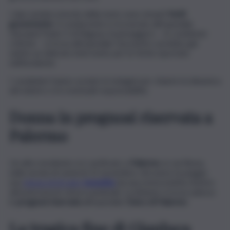
I due uomini a bordo della moto sono rimasti
feriti
gravemente
. Il conducente è ricoverato all’ospedale
Giovanni Paolo II di Ragusa, il passeggero – in condizioni
critiche – si trova all’ospedale Guzzardi e avrebbe già
subìto un delicato intervento per le ferite riportate
nell’incidente.
I carabinieri hanno avviato le indagini per chiarire la dinamica
del sinistro e le eventuali responsabilità.
Donna in prognosi riservata a
Palermo
Un altro incidente si è verificato a
Palermo
, in via Roma,
nella serata di venerdì 22 novembre. Ad avere la peggio
una
donna di 60 anni,
investita
da una motocicletta mentre
attraversava le strisce pedonali. La 60enne si trova adesso
in
prognosi riservata
all’ospedale
Civico di Palermo
.
La tragica fine di Gianluca