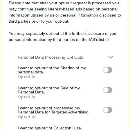
Please note that after your opt-out request is processed you
may continue seeing interest-based ads based on personal
information utilized by us or personal information disclosed to
third parties prior to your opt-out.
You may separately opt-out of the further disclosure of your
personal information by third parties on the IAB’s list of
© 2026 | Ediservice s.r.l. 95126 Catania – Via Principe
downstream participants.
Nicola, 22 – P.IVA: 01153210875 – Cciaa Catania n.
Personal Data Processing Opt Outs
This information may also be disclosed by us to third parties
01153210875 – Quotidiano di Sicilia usufruisce dei
on the IAB’s List of Downstream Participants that may further
contributi di cui al D.lgs n. 70/2017
I want to opt-out of the Sharing of my
disclose it to other third parties.
personal data.
Opted In
I want to opt-out of the Sale of my
Personal Data.
Chi Siamo
Opted In
Fondazione Etica e Valori Marilù Tregua
Fondatore Carlo Alberto Tregua
Lavora con noi
I want to opt-out of processing my
Personal Data for Targeted Advertising.
Gerenza
Opted In
I want to opt-out of Collection, Use,