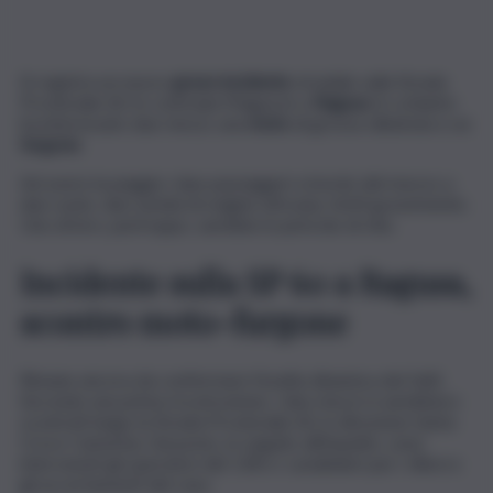
Si registra un nuovo
grave incidente
stradale sulla Strada
Provinciale 60, in contrada Magazzè a
Ragusa
: lo schianto
ha interessato due mezzi, una
moto
di grossa cilindrata e un
furgone
.
Ad avere la peggio i due passeggeri a bordo del mezzo a
due ruote, due uomini di origine africana, feriti gravemente.
Uno di loro, purtroppo, sarebbe in pericolo di vita.
Incidente sulla SP 60 a Ragusa,
scontro moto-furgone
Rimane ancora da confermare l’esatta dinamica dei fatti.
Secondo una prima ricostruzione, i due mezzi si sarebbero
scontrati lungo la Strada Provinciale 60, in direzione Santa
Croce Camerina. Sul posto, in seguito all’impatto, sono
intervenuti gli operatori del 118 e i carabinieri per i rilievi e
gli accertamenti del caso.