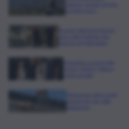
stagione, Grassini: d’estate
servitelo fresco
Bruciano rifiuti pericolosi nel
parco delle Madonie, due
denunce nel Palermitano
Presentato a Locarno film
Totorici “Ketticé”, Bellucci
ospite speciale
Tuffi Europei, Elisa Cosetti
argento nel ‘volo’ dalla
piattaforma