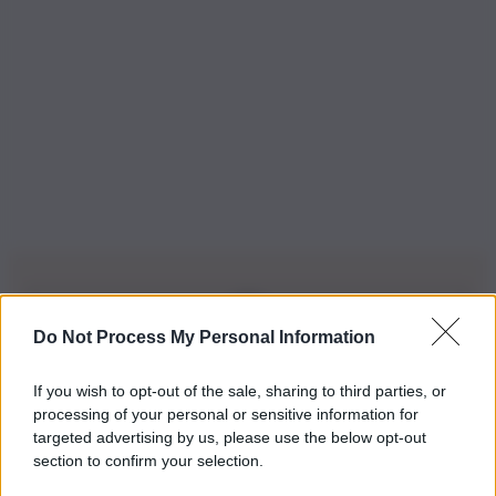
Do Not Process My Personal Information
Iscriviti alla nostra Newsletter
If you wish to opt-out of the sale, sharing to third parties, or
Iscriviti alla nostra newsletter per non perdere le ultime
processing of your personal or sensitive information for
novità
targeted advertising by us, please use the below opt-out
section to confirm your selection.
Iscriviti Ora