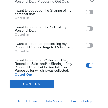
Personal Data Processing Opt Outs
This information may also be disclosed by us to third parties
01153210875 – Quotidiano di Sicilia usufruisce dei
on the IAB’s List of Downstream Participants that may further
contributi di cui al D.lgs n. 70/2017
I want to opt-out of the Sharing of my
disclose it to other third parties.
personal data.
Opted In
I want to opt-out of the Sale of my
Personal Data.
Chi Siamo
Opted In
Fondazione Etica e Valori Marilù Tregua
Fondatore Carlo Alberto Tregua
Lavora con noi
I want to opt-out of processing my
Personal Data for Targeted Advertising.
Gerenza
Opted In
I want to opt-out of Collection, Use,
Retention, Sale, and/or Sharing of my
Personal Data that Is Unrelated with the
Purposes for which it was collected.
Opted Out
Scarica l’app
CONFIRM
Privacy Policy
Preferenze Privacy
Data Deletion
Data Access
Privacy Policy