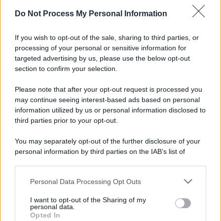
Do Not Process My Personal Information
Iscriviti alla nostra Newsletter
If you wish to opt-out of the sale, sharing to third parties, or
Iscriviti alla nostra newsletter per non perdere le ultime
processing of your personal or sensitive information for
novità
targeted advertising by us, please use the below opt-out
section to confirm your selection.
Iscriviti Ora
Please note that after your opt-out request is processed you
may continue seeing interest-based ads based on personal
information utilized by us or personal information disclosed to
third parties prior to your opt-out.
You may separately opt-out of the further disclosure of your
personal information by third parties on the IAB’s list of
© 2026 | Ediservice s.r.l. 95126 Catania – Via Principe
downstream participants.
Nicola, 22 – P.IVA: 01153210875 – Cciaa Catania n.
Personal Data Processing Opt Outs
This information may also be disclosed by us to third parties
01153210875 – Quotidiano di Sicilia usufruisce dei
on the IAB’s List of Downstream Participants that may further
contributi di cui al D.lgs n. 70/2017
I want to opt-out of the Sharing of my
disclose it to other third parties.
personal data.
Opted In